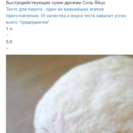
Быстродействующие сухие дрожжи
Соль
Яйцо
Тесто для пирога - один из важнейших этапов
приготовления. От качества и вкуса теста зависит успех
всего "предприятия".
1 ч.
–
5.0
–