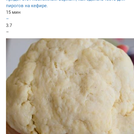
пирогов на кефире.
15 мин
–
3.7
–