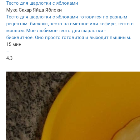
Тесто для шарлотки с яблоками
Мука
Сахар
Яйца
Яблоки
Тесто для шарлотки с яблоками готовится по разным
рецептам: бисквит, тесто на сметане или кефире, тесто с
маслом. Мое любимое тесто для шарлотки -
бисквитное. Оно просто готовится и выходит пышным.
15 мин
–
4.3
–