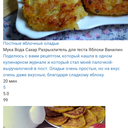
Постные яблочные оладьи
Мука
Вода
Сахар
Разрыхлитель для теста
Яблоки
Ванилин
Поделюсь с вами рецептом, который нашла в одном
кулинарном журнале и который стал моей палочкой-
выручалочкой в пост. Оладьи очень простые, но на вкус
очень даже вкусные, благодаря сладкому яблоку.
20 мин
5
5.0
99