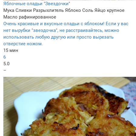
Яблочные оладьи "Звездочки"
Мука
Сливки
Разрыхлитель
Яблоко
Соль
Яйцо крупное
Масло рафинированное
Очень красивые и вкусные оладьи с яблоком! Если у вас
нет вырубки "звездочка", не расстраивайтесь, можно
использовать любую другую или просто вырезать
отверстие ножом.
15 мин
6
5.0
–