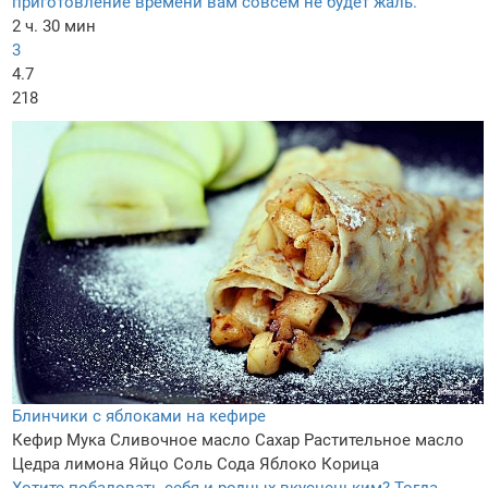
приготовление времени вам совсем не будет жаль.
2 ч. 30 мин
3
4.7
218
Блинчики с яблоками на кефире
Кефир
Мука
Сливочное масло
Сахар
Растительное масло
Цедра лимона
Яйцо
Соль
Сода
Яблоко
Корица