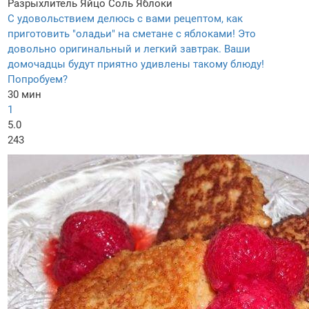
Разрыхлитель
Яйцо
Соль
Яблоки
С удовольствием делюсь с вами рецептом, как
приготовить "оладьи" на сметане с яблоками! Это
довольно оригинальный и легкий завтрак. Ваши
домочадцы будут приятно удивлены такому блюду!
Попробуем?
30 мин
1
5.0
243