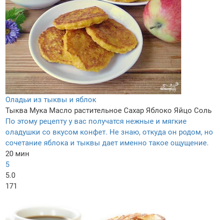
Оладьи из тыквы и яблок
Тыква
Мука
Масло растительное
Сахар
Яблоко
Яйцо
Соль
По этому рецепту у вас получатся нежные и мягкие
оладушки со вкусом конфет. Не знаю, откуда он родом, но
сочетание яблока и тыквы дает именно такое ощущение.
20 мин
5
5.0
171