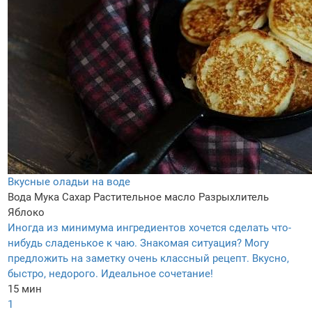
Вкусные оладьи на воде
Вода
Мука
Сахар
Растительное масло
Разрыхлитель
Яблоко
Иногда из минимума ингредиентов хочется сделать что-
нибудь сладенькое к чаю. Знакомая ситуация? Могу
предложить на заметку очень классный рецепт. Вкусно,
быстро, недорого. Идеальное сочетание!
15 мин
1