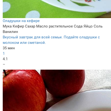
Оладушки на кефире
Мука
Кефир
Сахар
Масло растительное
Сода
Яйцо
Соль
Ванилин
Вкусный завтрак для всей семьи. Подайте оладушки с
молоком или сметаной.
35 мин
1
4.1
–