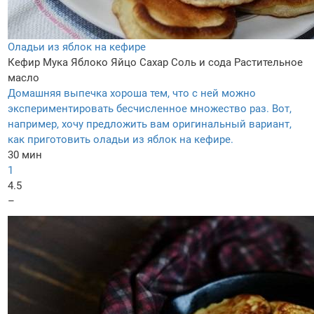
Оладьи из яблок на кефире
Кефир
Мука
Яблоко
Яйцо
Сахар
Соль и сода
Растительное
масло
Домашняя выпечка хороша тем, что с ней можно
экспериментировать бесчисленное множество раз. Вот,
например, хочу предложить вам оригинальный вариант,
как приготовить оладьи из яблок на кефире.
30 мин
1
4.5
–