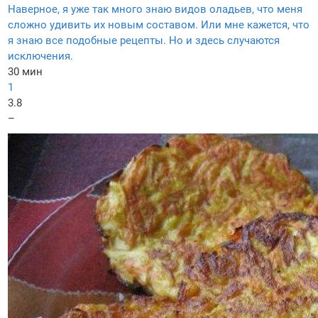
Наверное, я уже так много знаю видов оладьев, что меня
сложно удивить их новым составом. Или мне кажется, что
я знаю все подобные рецепты. Но и здесь случаются
исключения.
30 мин
1
3.8
–