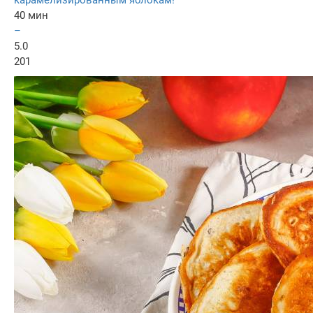
карамелизированным яблокам!
40 мин
–
5.0
201