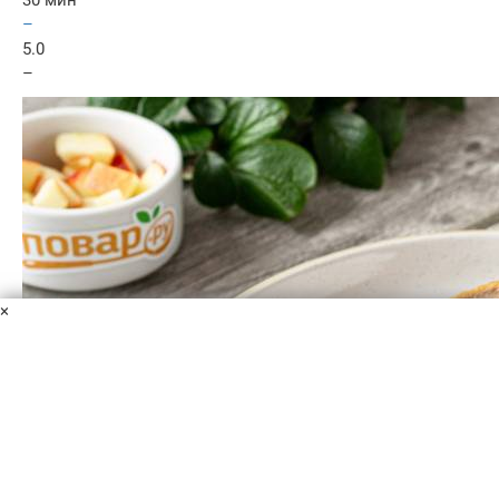
30 мин
–
5.0
–
×