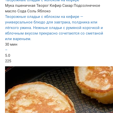
Творожные оладьи с яблоком на кефире
Мука пшеничная
Творог
Кефир
Сахар
Подсолнечное
масло
Сода
Соль
Яблоко
Творожные оладьи с яблоком на кефире —
универсальное блюдо для завтрака, полдника или
лёгкого ужина. Нежные оладьи с румяной корочкой и
яблочным вкусом прекрасно сочетаются со сметаной
или вареньем.
30 мин
–
5.0
225