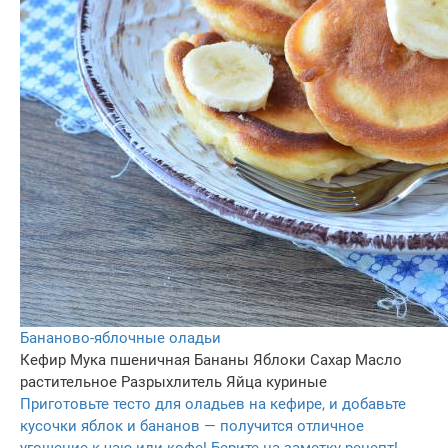
Бананово-яблочные оладьи
Кефир
Мука пшеничная
Бананы
Яблоки
Сахар
Масло
растительное
Разрыхлитель
Яйца куриные
Приготовьте тесто для оладьев на кефире, и добавьте
кусочки яблок и бананов — получится отличное