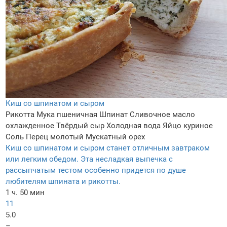
Киш со шпинатом и сыром
Рикотта
Мука пшеничная
Шпинат
Сливочное масло
охлажденное
Твёрдый сыр
Холодная вода
Яйцо куриное
Соль
Перец молотый
Мускатный орех
Киш со шпинатом и сыром станет отличным завтраком
или легким обедом. Эта несладкая выпечка с
рассыпчатым тестом особенно придется по душе
любителям шпината и рикотты.
1 ч. 50 мин
11
5.0
–