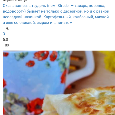
черный
Яйцо
Оказывается, штрудель (нем. Strudel — «вихрь, воронка,
водоворот») бывает не только с десертной, но и с разной
несладкой начинкой. Картофельный, колбасный, мясной…
а еще со свеклой, сыром и шпинатом.
1 ч.
3
5.0
189