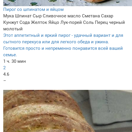
Пирог со шпинатом и яйцом
Мука
Шпинат
Сыр
Сливочное масло
Сметана
Сахар
Кунжут
Сода
Желток
Яйцо
Лук-порей
Соль
Перец черный
молотый
Этот аппетитный и яркий пирог - удачный вариант и для
сытного перекуса или для легкого обеда и ужина.
Готовится просто и непременно понравится всей вашей
семье.
1 ч. 30 мин
2
4.6
–