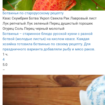
Ботвинья по старорусскому рецепту
Квас
Скумбрия
Ботва
Укроп
Свекла
Рак
Лавровый лист
Лук репчатый
Лук зеленый
Перец душистый горошек
Огурец
Соль
Перец черный молотый
Ботвинья – старинное блюдо русской кухни с разной
ботвой (молодые листья) на кислом квасе. Каждая
хозяйка готовила ботвинью по своему рецепту. Для
праздничного варианта добавляли рыбу и мясо раков.
1 ч.
4
5.0
–