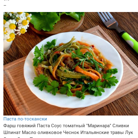
–
Паста по-тоскански
Фарш говяжий
Паста
Соус томатный "Маринара"
Сливки
Шпинат
Масло оливковое
Чеснок
Итальянские травы
Лук