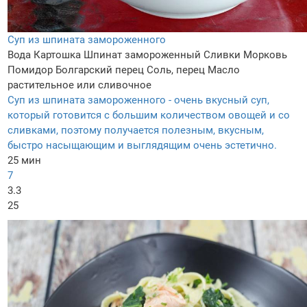
Суп из шпината замороженного
Вода
Картошка
Шпинат замороженный
Сливки
Морковь
Помидор
Болгарский перец
Соль, перец
Масло
растительное или сливочное
Суп из шпината замороженного - очень вкусный суп,
который готовится с большим количеством овощей и со
сливками, поэтому получается полезным, вкусным,
быстро насыщающим и выглядящим очень эстетично.
25 мин
7
3.3
25