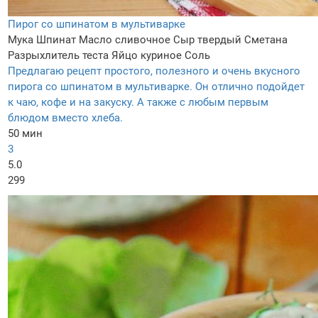
Пирог со шпинатом в мультиварке
Мука
Шпинат
Масло сливочное
Сыр твердый
Сметана
Разрыхлитель теста
Яйцо куриное
Соль
Предлагаю рецепт простого, полезного и очень вкусного
пирога со шпинатом в мультиварке. Он отлично подойдет
к чаю, кофе и на закуску. А также с любым первым
блюдом вместо хлеба.
50 мин
3
5.0
299