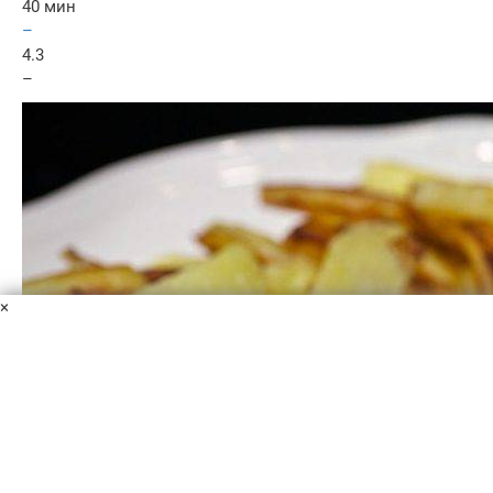
40 мин
–
4.3
–
×