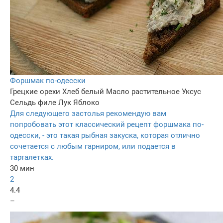
Форшмак по-одесски
Грецкие орехи
Хлеб белый
Масло растительное
Уксус
Сельдь филе
Лук
Яблоко
Для следующего застолья рекомендую вам
попробовать этот классический рецепт форшмака по-
одесски, - это такая рыбная закуска, которая отлично
сочетается с любым гарниром, или подается в
тарталетках.
30 мин
2
4.4
–