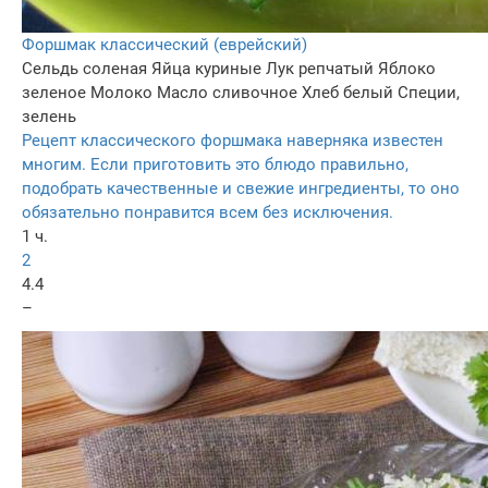
Форшмак классический (еврейский)
Сельдь соленая
Яйца куриные
Лук репчатый
Яблоко
зеленое
Молоко
Масло сливочное
Хлеб белый
Специи,
зелень
Рецепт классического форшмака наверняка известен
многим. Если приготовить это блюдо правильно,
подобрать качественные и свежие ингредиенты, то оно
обязательно понравится всем без исключения.
1 ч.
2
4.4
–