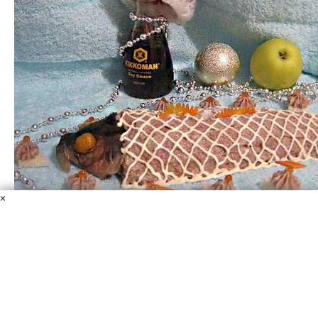
×
Сельдь рубленая
Масло сливочное
Майонез
Соевый соус
Сельдь
Яблоко
Яйцо куриное
Сельдь рубленая представляет собой очень популярную
закуску наших с вами соотечественников, которую
очень часто подают на Новый год в каждой семье. У