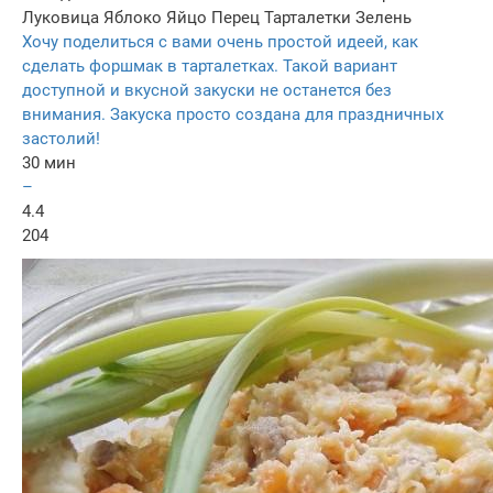
Луковица
Яблоко
Яйцо
Перец
Тарталетки
Зелень
Хочу поделиться с вами очень простой идеей, как
сделать форшмак в тарталетках. Такой вариант
доступной и вкусной закуски не останется без
внимания. Закуска просто создана для праздничных
застолий!
30 мин
–
4.4
204