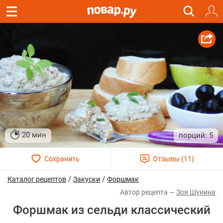
20 мин
5
/
/
Каталог рецептов
Закуски
Форшмак
Зоя Шунина
Форшмак из сельди классический