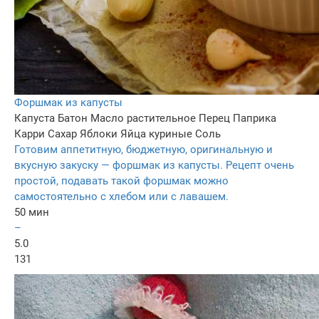
Форшмак из капусты
Капуста
Батон
Масло растительное
Перец
Паприка
Карри
Сахар
Яблоки
Яйца куриные
Соль
Готовим аппетитную, бюджетную, оригинальную и
вкусную закуску — форшмак из капусты. Рецепт очень
простой, подавать такой форшмак можно
самостоятельно с хлебом или с лавашем.
50 мин
–
5.0
131