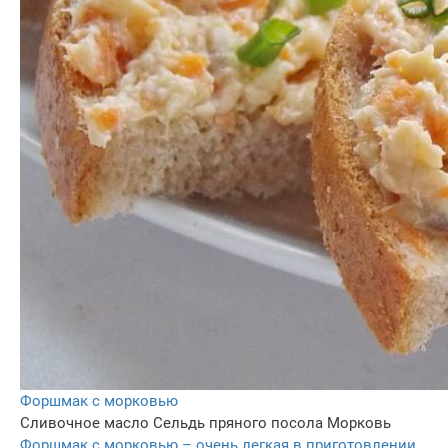
Форшмак с морковью
Сливочное масло
Сельдь пряного посола
Морковь
Форшмак с морковью – очень легкая в приготовлении