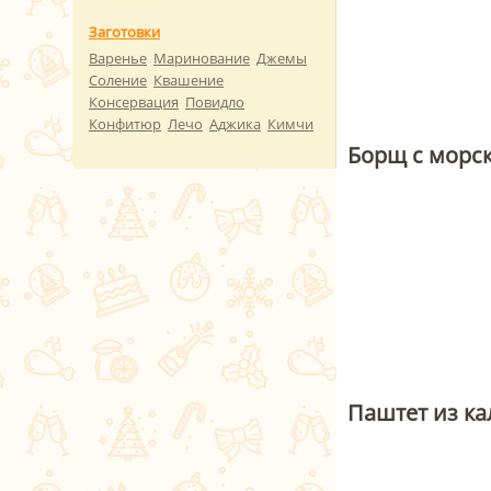
Заготовки
Варенье
Маринование
Джемы
Соление
Квашение
Консервация
Повидло
Конфитюр
Лечо
Аджика
Кимчи
Борщ с морск
Паштет из к