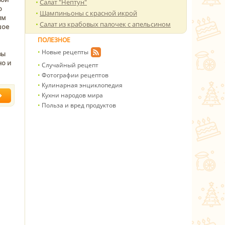
Салат "Нептун"
о
Шампиньоны с красной икрой
им
Салат из крабовых палочек с апельсином
шое
ПОЛЕЗНОЕ
Новые рецепты
вы
но и
Случайный рецепт
Фотографии рецептов
Кулинарная энциклопедия
Кухни народов мира
Польза и вред продуктов