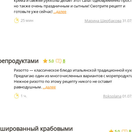
крема и свежей рукколы делает этот салат одновременно прос
но также очень праздничным и сытным! Смотрите рецепт и
готовьте уже сейчас!
25 мин
Марина Щербакова
31.07
репродуктами
8
5.0
Ризотто — классическое блюдо итальянской традиционной кух
Предлагаю один из многочисленных вариантов с морепродукт
Нежное ризотто по этому рецепту никого не оставит
равнодушным.
1 ч.
Roksolana
01.07
ршированный крабовыми
8
5.0