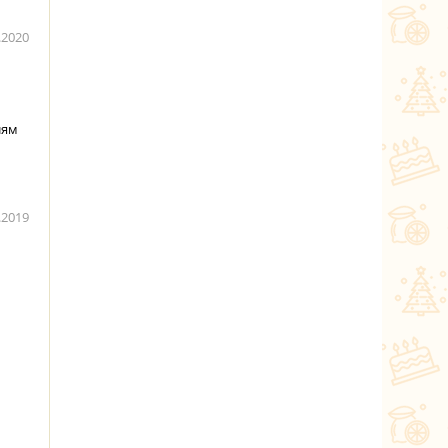
.2020
лям
.2019