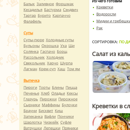
Из чего готовим
Балык
Заливное
Форшмак
Креветки
Кесадилья
Бастурма
Сэндвич
Водоросли
Тартар
Бурито
Карпаччо
Мидии и гребешк
Фалафель
Рак
Супы
Супы-пюре
Холодные супы
СОРТИРОВКА:
ПО ДА
Бульоны
Окрошка
Уха
Щи
Солянка
Гаспачо
Борщ
Салат из кал
Рассольник
Холодник
Свекольник
Харчо
Шурпа
Лагман
Крем-суп
Хаш
Том ям
Выпечка
Пироги
Торты
Блины
Пицца
Печенье
Хлеб
Оладьи
Кексы
Глазурь
Пирожки
Пирожное
Креветки в с
Сырники
Маффины
Булочки
Брауни
Бисквит
Киш
Запеканка
Вафли
Пончики
Шарлотка
Чизкейк
Суфле
Ватрушки
Лепешки
Пряники