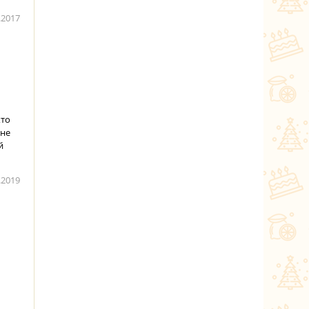
.2017
кто
 не
й
.2019