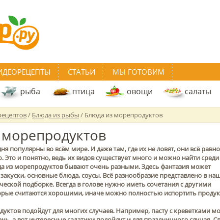
ИДЕОРЕЦЕПТЫ
СТАТЬИ
МЫ ГОТОВИМ
рыба
птица
овощи
салаты
рецептов
/
Блюда из рыбы
/ Блюда из морепродуктов
 морепродуктов
я популярны во всём мире. И даже там, где их не ловят, они всё равно
. Это и понятно, ведь их видов существует много и можно найти среди
а из морепродуктов бывают очень разными. Здесь фантазия может
, закуски, основные блюда, соусы. Всё разнообразие представлено в на
еской подборке. Всегда в голове нужно иметь сочетания с другими
орые считаются хорошими, иначе можно полностью испортить продук
уктов подойдут для многих случаев. Например, пасту с креветками м
ень, а вот интересные салатики подойдут и для праздничного случая. С