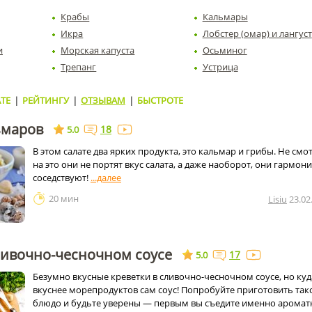
Крабы
Кальмары
Икра
Лобстер (омар) и лангуст
и
Морская капуста
Осьминог
Трепанг
Устрица
ТЕ
|
РЕЙТИНГУ
|
ОТЗЫВАМ
|
БЫСТРОТЕ
ьмаров
18
5.0
В этом салате два ярких продукта, это кальмар и грибы. Не смо
на это они не портят вкус салата, а даже наоборот, они гармон
соседствуют!
20 мин
Lisiu
23.02
ливочно-чесночном соусе
17
5.0
Безумно вкусные креветки в сливочно-чесночном соусе, но куд
вкуснее морепродуктов сам соус! Попробуйте приготовить так
блюдо и будьте уверены — первым вы съедите именно арома