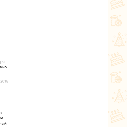
тря
ично
.2018
а
ое
тный