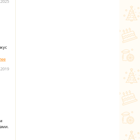
.2025
вкус
.2019
ем
ами.