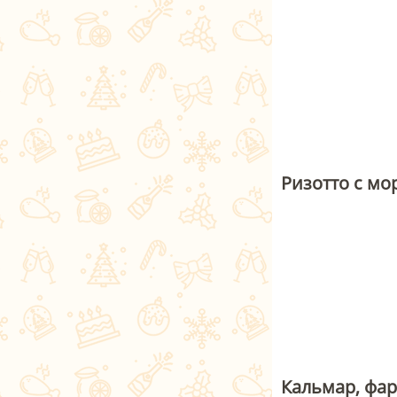
Ризотто с мо
Кальмар, фа