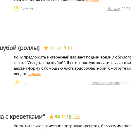
40 мин
Натали
29.01
шубой (роллы)
9
5.0
Хочу предложить интересный вариант подачи всеми любимог
салата "Селедка под шубой". Я не использую желатин, салат от
держит форму с помощью листа водорослей нори. Смотрите м
рецепт!
4 ч.
Вика Василенко
02.03
ла с креветками"
9
5.0
Восхитительное сочетание тигровых креветок, бальзамическо