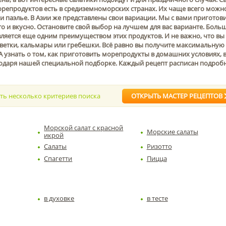
орепродуктов есть в средиземноморских странах. Их чаще всего можн
ли паэлье. В Азии же представлены свои вариации. Мы с вами приготов
 и вкусно. Остановите свой выбор на лучшем для вас варианте. Боль
ляется еще одним преимуществом этих продуктов. И не важно, что вы
еветки, кальмары или гребешки. Всё равно вы получите максимальную
 А узнать о том, как приготовить морепродукты в домашних условиях, 
годаря нашей специальной подборке. Каждый рецепт расписан подроб
ать несколько критериев поиска
ОТКРЫТЬ МАСТЕР РЕЦЕПТОВ
Морской салат с красной
Морские салаты
икрой
Салаты
Ризотто
Спагетти
Пицца
в духовке
в тесте