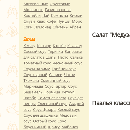
Алкогольные
Фруктовые
Молочные
Газированные
Коктейли
Чай
Компоты
Кисели
Смузи
Квас
Кофе
Пунши
Морс
Соки
Лимонад
Сбитень
Айран
Салат "Медуз
Соусы
К мясу
К птице
К рыбе
К салату
Соевый соус
Терияки
Заправки
для салатов
Дипы
Песто
Сальса
Томатный соус
Чесночный соус
Соусы на зиму
Грибной соус
Соус сырный
Сациви
Чатни
Ткемали
Сметанный соус
Маринады
Соус Тартар
Соус
Бешамель
Горчица
Кетчуп
Васаби
Томатная паста
Соус для
Паэлья класс
пиццы
Сливочный соус
Сладкий
соус
Соус Цезарь
Кислый соус
Соус для шашлыка
Медовый
соус
Острый соус
Соус
брусничный
К рису
Майонез