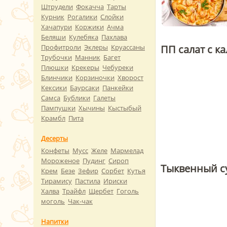
Штрудели
Фокачча
Тарты
Курник
Рогалики
Слойки
Хачапури
Коржики
Ачма
Беляши
Кулебяка
Пахлава
ПП салат с к
Профитроли
Эклеры
Круассаны
Трубочки
Манник
Багет
Плюшки
Крекеры
Чебуреки
Блинчики
Корзиночки
Хворост
Кексики
Баурсаки
Панкейки
Самса
Бублики
Галеты
Пампушки
Хычины
Кыстыбый
Крамбл
Пита
Десерты
Конфеты
Мусс
Желе
Мармелад
Мороженое
Пудинг
Сироп
Тыквенный су
Крем
Безе
Зефир
Сорбет
Кутья
Тирамису
Пастила
Ириски
Халва
Трайфл
Щербет
Гоголь
моголь
Чак-чак
Напитки