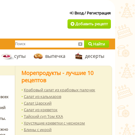
Добавить рецепт
Найти
супы
выпечка
десерты
Морепродукты - лучшие 10
рецептов
Крабовый салат из крабовых палочек
Салат из кальмаров
 всех
Салат Царский
шей
Салат из креветок
Тайский суп Том KXA
ты.
Хрустящие креветки с чесноком
ожно
Блины с икрой
вои