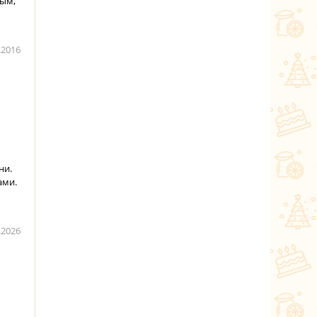
тым,
.2016
ни.
ами.
.2026