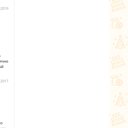
.2019
о
лично
ой
.2017
го