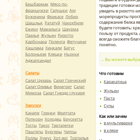
Бешбармак
Мясо по-
традиции готовки м
французски
Галушки
Азу
увидеть в ризотто и
Буженина
Фрикасе
Лобио
морепродукты просто
содержание белка яв
Шашлык
Рататуй
Чахохбили
будете готовить: кр
Ежики
Мамалыга
Шаурма
пользу от продукта.
Паэлья
Жульен
Ризотто
всегда сможете бла
Карбонара
Полента
Фетучини
понятно.
Хашлама
Хинкали
Бигус
Болоньезе
Клецки
Ньокки
... Вы можете выбр
Аджапсандал
Салаты
Что готовим
Салат Цезарь
Салат Греческий
Каракатица
Салат Оливье
Винегрет
Салат
Жульен
Мимоза
Салат Гнездо глухаря
Паста
Закуски
Супы
Канапе
Гренки
Фриттата
Как или зачем
Попкорн
Холодец
Брускетта
в мультиварке
Тосты
Такос
Тарталетки
в кляре
Паштеты
Бургеры
Чипсы
Роллы
Хумус
Хот-дог
Тортилья