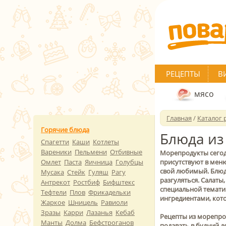
РЕЦЕПТЫ
В
мясо
Главная
/
Каталог 
Горячие блюда
Блюда из
Спагетти
Каши
Котлеты
Вареники
Пельмени
Отбивные
Морепродукты сегодн
Омлет
Паста
Яичница
Голубцы
присутствуют в меню
свой любимый. Блюд
Мусака
Стейк
Гуляш
Рагу
разгуляться. Салаты
Антрекот
Ростбиф
Бифштекс
специальной тематич
Тефтели
Плов
Фрикадельки
ингредиентами, кот
Жаркое
Шницель
Равиоли
Зразы
Карри
Лазанья
Кебаб
Рецепты из морепрод
Манты
Долма
Бефстроганов
подавать в будний д