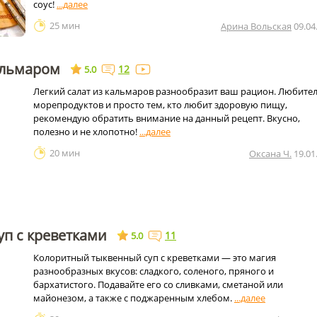
соус!
25 мин
Арина Вольская
09.04
альмаром
12
5.0
Легкий салат из кальмаров разнообразит ваш рацион. Любите
морепродуктов и просто тем, кто любит здоровую пищу,
рекомендую обратить внимание на данный рецепт. Вкусно,
полезно и не хлопотно!
20 мин
Оксана Ч.
19.01
п с креветками
11
5.0
Колоритный тыквенный суп с креветками — это магия
разнообразных вкусов: сладкого, соленого, пряного и
бархатистого. Подавайте его со сливками, сметаной или
майонезом, а также с поджаренным хлебом.