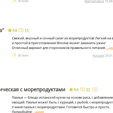
30 мин
Mamamaksa
16.08
а"
11
5.0
Свежий, вкусный и сочный салат из морепродуктов! Легкий на 
и простой в приготовлении! Вполне может заменить ужин!
Отличный вариант для сторонников правильного питания.
30 мин
Натали
29.01
ическая с морепродуктами
11
5.0
Паэлья — блюдо испанской кухни на основе риса, с добавлени
овощей. Паэлья может быть с курицей, с рыбой, с морепродукт
У меня паэлья с морепродуктами. Готовится быстро и просто.
Попробуйте!