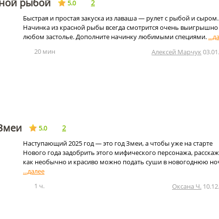
сной рыбой
2
5.0
Быстрая и простая закуска из лаваша — рулет с рыбой и сыром.
Начинка из красной рыбы всегда смотрится очень выигрышно
любом застолье. Дополните начинку любимыми специями.
20 мин
Алексей Марчук
03.01
 Змеи
2
5.0
Наступающий 2025 год — это год Змеи, а чтобы уже на старте
Нового года задобрить этого мифического персонажа, расскаж
как необычно и красиво можно подать суши в новогоднюю но
1 ч.
Оксана Ч.
10.12