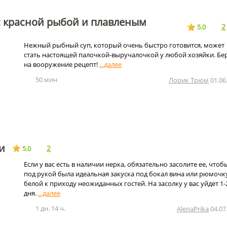
с красной рыбой и плавленым
2
5.0
Нежный рыбный суп, который очень быстро готовится, может
стать настоящей палочкой-выручалочкой у любой хозяйки. Бе
на вооружение рецепт!
50 мин
Лорик Трюм
01.06
и
2
5.0
Если у вас есть в наличии нерка, обязательно засолите ее, чтоб
под рукой была идеальная закуска под бокал вина или рюмочк
белой к приходу неожиданных гостей. На засолку у вас уйдет 1-
дня.
1 дн. 14 ч.
AlenaPrika
04.07