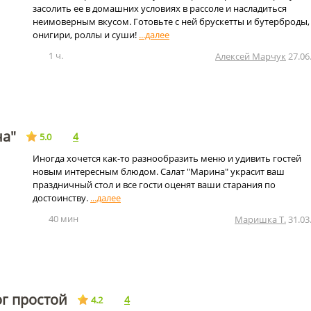
засолить ее в домашних условиях в рассоле и насладиться
неимоверным вкусом. Готовьте с ней брускетты и бутерброды,
онигири, роллы и суши!
1 ч.
Алексей Марчук
27.06
на"
4
5.0
Иногда хочется как-то разнообразить меню и удивить гостей
новым интересным блюдом. Салат "Марина" украсит ваш
праздничный стол и все гости оценят ваши старания по
достоинству.
40 мин
Маришка Т.
31.03
г простой
4
4.2