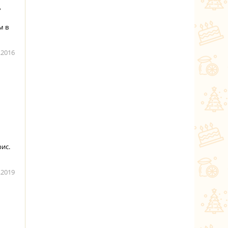
ь
м в
.2016
ис.
.2019