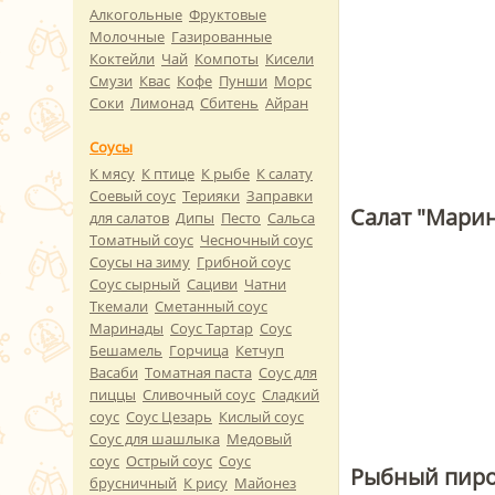
Алкогольные
Фруктовые
Молочные
Газированные
Коктейли
Чай
Компоты
Кисели
Смузи
Квас
Кофе
Пунши
Морс
Соки
Лимонад
Сбитень
Айран
Соусы
К мясу
К птице
К рыбе
К салату
Соевый соус
Терияки
Заправки
Салат "Мари
для салатов
Дипы
Песто
Сальса
Томатный соус
Чесночный соус
Соусы на зиму
Грибной соус
Соус сырный
Сациви
Чатни
Ткемали
Сметанный соус
Маринады
Соус Тартар
Соус
Бешамель
Горчица
Кетчуп
Васаби
Томатная паста
Соус для
пиццы
Сливочный соус
Сладкий
соус
Соус Цезарь
Кислый соус
Соус для шашлыка
Медовый
соус
Острый соус
Соус
Рыбный пиро
брусничный
К рису
Майонез