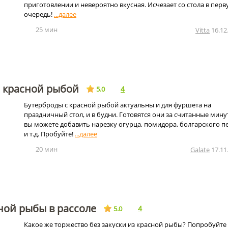
приготовлении и невероятно вкусная. Исчезает со стола в пер
очередь!
25 мин
Vitta
16.12
с красной рыбой
4
5.0
Бутерброды с красной рыбой актуальны и для фуршета на
праздничный стол, и в будни. Готовятся они за считанные мину
вы можете добавить нарезку огурца, помидора, болгарского п
и т.д. Пробуйте!
20 мин
Galate
17.11
ной рыбы в рассоле
4
5.0
Какое же торжество без закуски из красной рыбы? Попробуйте