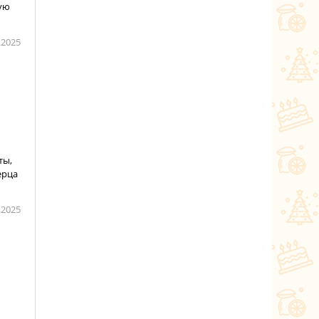
вую
.2025
ты,
ерца
.2025