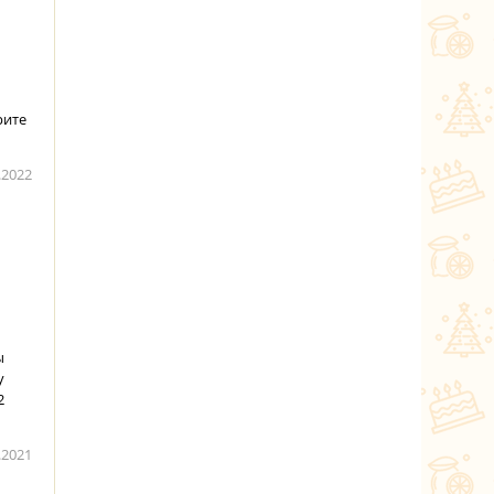
рите
.2022
ы
у
2
.2021