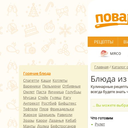
РЕЦЕПТЫ
В
мясо
Главная
/
Каталог 
Горячие блюда
Блюда из
Спагетти
Каши
Котлеты
Вареники
Пельмени
Отбивные
Кулинарные рецепты 
Омлет
Паста
Яичница
Голубцы
всегда будете знать
Мусака
Стейк
Гуляш
Рагу
Антрекот
Ростбиф
Бифштекс
... Вы можете выбр
Тефтели
Плов
Фрикадельки
Жаркое
Шницель
Равиоли
Что готовим
Зразы
Карри
Лазанья
Кебаб
Рулет
Манты
Долма
Бефстроганов