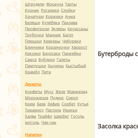
Штрудели
Фокачча
Тарты
Курник
Рогалики
Слойки
Хачапури
Коржики
Ачма
Беляши
Кулебяка
Пахлава
Профитроли
Эклеры
Круассаны
Трубочки
Манник
Багет
Плюшки
Крекеры
Чебуреки
Блинчики
Корзиночки
Хворост
Бутерброды 
Кексики
Баурсаки
Панкейки
Самса
Бублики
Галеты
Пампушки
Хычины
Кыстыбый
Крамбл
Пита
Десерты
Конфеты
Мусс
Желе
Мармелад
Мороженое
Пудинг
Сироп
Крем
Безе
Зефир
Сорбет
Кутья
Тирамису
Пастила
Ириски
Халва
Трайфл
Щербет
Гоголь
моголь
Чак-чак
Засолка крас
Напитки