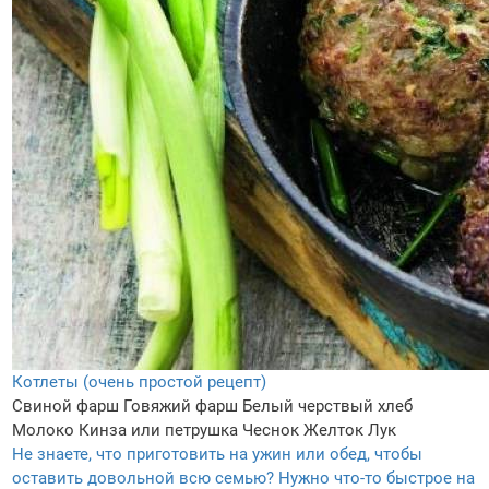
Котлеты (очень простой рецепт)
Свиной фарш
Говяжий фарш
Белый черствый хлеб
Молоко
Кинза или петрушка
Чеснок
Желток
Лук
Не знаете, что приготовить на ужин или обед, чтобы
оставить довольной всю семью? Нужно что-то быстрое на