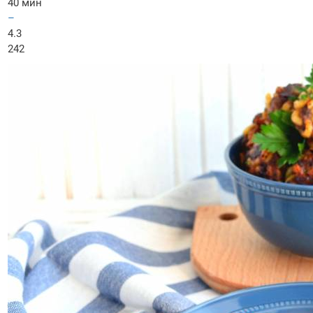
40 мин
–
4.3
242