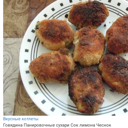
Вкусные котлеты
Говядина
Панировочные сухари
Сок лимона
Чеснок