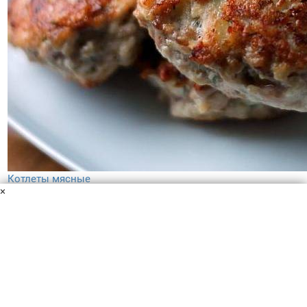
Котлеты мясные
×
Фарш
Белый хлеб
Лук
Яйца
Одним из самых любимых и традиционных видов
приготовления мяса у нас считаются котлеты. И это
понятно: они мягкие, сочные, просто готовятся и имеют
отличный вкус. Рецептов приготовления множество.
40 мин
–
5.0