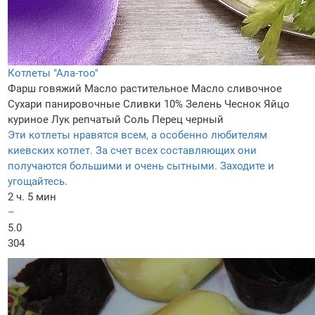
Котлеты "Ала-тоо"
Фарш говяжий
Масло растительное
Масло сливочное
Сухари панировочные
Сливки 10%
Зелень
Чеснок
Яйцо
куриное
Лук репчатый
Соль
Перец черный
Эти котлеты нравятся всем, а особенно любителям
киевских котлет. За счет всех составляющих они
получаются большими и очень сытными. Заходите и
угощайтесь.
2 ч. 5 мин
–
5.0
304