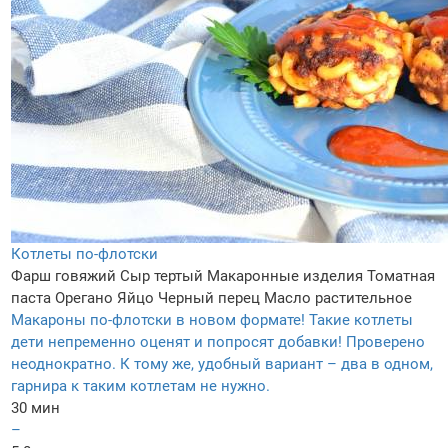
Котлеты по-флотски
Фарш говяжий
Сыр тертый
Макаронные изделия
Томатная
паста
Орегано
Яйцо
Черный перец
Масло растительное
Макароны по-флотски в новом формате! Такие котлеты
дети непременно оценят и попросят добавки! Проверено
неоднократно. К тому же, удобный вариант – два в одном,
гарнира к таким котлетам не нужно.
30 мин
–