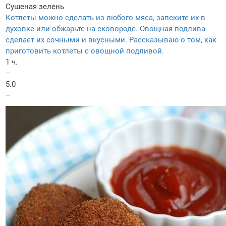
Сушеная зелень
Котлеты можно сделать из любого мяса, запеките их в
духовке или обжарьте на сковороде. Овощная подлива
сделает их сочными и вкусными. Рассказываю о том, как
приготовить котлеты с овощной подливой.
1 ч.
–
5.0
–