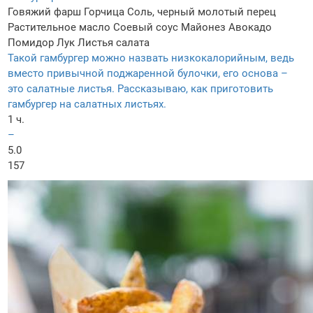
Говяжий фарш
Горчица
Соль, черный молотый перец
Растительное масло
Соевый соус
Майонез
Авокадо
Помидор
Лук
Листья салата
Такой гамбургер можно назвать низкокалорийным, ведь
вместо привычной поджаренной булочки, его основа –
это салатные листья. Рассказываю, как приготовить
гамбургер на салатных листьях.
1 ч.
–
5.0
157