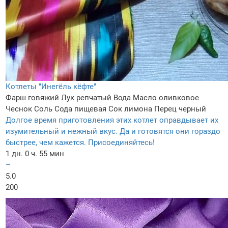
Котлеты "Инегёль кёфте"
Фарш говяжий
Лук репчатый
Вода
Масло оливковое
Чеснок
Соль
Сода пищевая
Сок лимона
Перец черный
Долгое время приготовления этих котлет оправдывает их
изумительный и нежный вкус. Да и готовятся они гораздо
быстрее, чем кажется. Присоединяйтесь!
1 дн. 0 ч. 55 мин
–
5.0
200