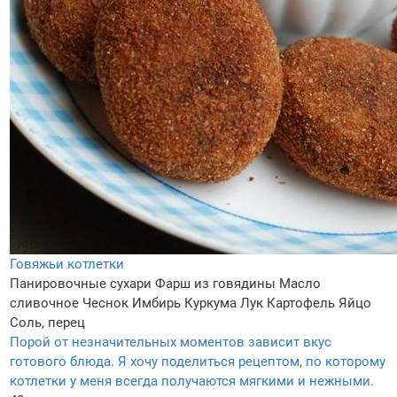
Говяжьи котлетки
Панировочные сухари
Фарш из говядины
Масло
сливочное
Чеснок
Имбирь
Куркума
Лук
Картофель
Яйцо
Соль, перец
Порой от незначительных моментов зависит вкус
готового блюда. Я хочу поделиться рецептом, по которому
котлетки у меня всегда получаются мягкими и нежными.