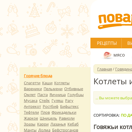
РЕЦЕПТЫ
В
мясо
Главная
/
Говядин
Горячие блюда
Котлеты 
Спагетти
Каши
Котлеты
Вареники
Пельмени
Отбивные
Омлет
Паста
Яичница
Голубцы
... Вы можете выбр
Мусака
Стейк
Гуляш
Рагу
Антрекот
Ростбиф
Бифштекс
Тефтели
Плов
Фрикадельки
СОРТИРОВКА:
ПО ДА
Жаркое
Шницель
Равиоли
Зразы
Карри
Лазанья
Кебаб
Говяжьи котл
Манты
Долма
Бефстроганов