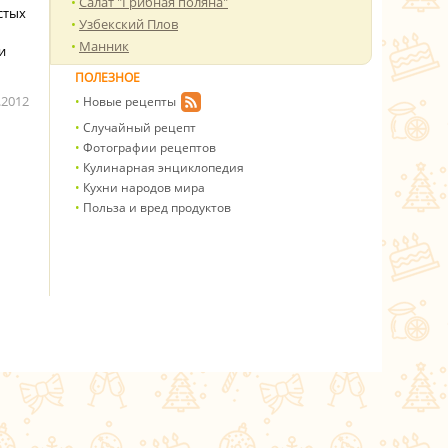
Салат "Грибная поляна"
стых
Узбекский Плов
Манник
и
ПОЛЕЗНОЕ
.2012
Новые рецепты
Случайный рецепт
Фотографии рецептов
Кулинарная энциклопедия
Кухни народов мира
Польза и вред продуктов