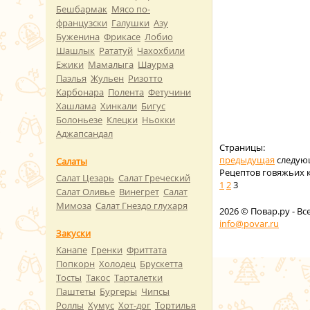
Бешбармак
Мясо по-
французски
Галушки
Азу
Буженина
Фрикасе
Лобио
Шашлык
Рататуй
Чахохбили
Ежики
Мамалыга
Шаурма
Паэлья
Жульен
Ризотто
Карбонара
Полента
Фетучини
Хашлама
Хинкали
Бигус
Болоньезе
Клецки
Ньокки
Аджапсандал
Страницы:
предыдущая
следую
Салаты
Рецептов говяжьих к
Салат Цезарь
Салат Греческий
1
2
3
Салат Оливье
Винегрет
Салат
Мимоза
Салат Гнездо глухаря
2026
© Повар.ру - В
info@povar.ru
Закуски
Канапе
Гренки
Фриттата
Попкорн
Холодец
Брускетта
Тосты
Такос
Тарталетки
Паштеты
Бургеры
Чипсы
Роллы
Хумус
Хот-дог
Тортилья