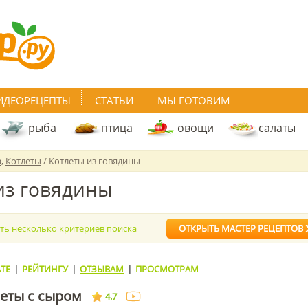
ИДЕОРЕЦЕПТЫ
СТАТЬИ
МЫ ГОТОВИМ
рыба
птица
овощи
салаты
а
,
Котлеты
/ Котлеты из говядины
из говядины
ать несколько критериев поиска
ОТКРЫТЬ МАСТЕР РЕЦЕПТОВ
ТЕ
|
РЕЙТИНГУ
|
ОТЗЫВАМ
|
ПРОСМОТРАМ
еты с сыром
4.7