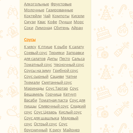
Алкогольные
Фруктовые
Молочные
Газированные
Коктейли
Чай
Компоты
Кисели
Смузи
Квас
Кофе
Пунши
Морс
Соки
Лимонад
Сбитень
Айран
Соусы
К мясу
К птице
К рыбе
К салату
Соевый соус
Терияки
Заправки
для салатов
Дипы
Песто
Сальса
Томатный соус
Чесночный соус
Соусы на зиму
Грибной соус
Соус сырный
Сациви
Чатни
Ткемали
Сметанный соус
Маринады
Соус Тартар
Соус
Бешамель
Горчица
Кетчуп
Васаби
Томатная паста
Соус для
пиццы
Сливочный соус
Сладкий
соус
Соус Цезарь
Кислый соус
Соус для шашлыка
Медовый
соус
Острый соус
Соус
брусничный
К рису
Майонез