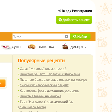
Добавить рецепт
Найти
супы
выпечка
десерты
Популярные рецепты
Салат "Мимоза" классический
Простой рецепт шарлотки с яблоками
Пышные бездрожжевые оладьи на кефире
Сырники: классический рецепт
Картофель фри в домашних условиях
Простые блины на молоке
Торт "Наполеон" классический (из
домашнего теста)