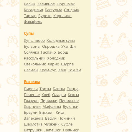
Балык
Заливное
Форшмак
Кесадилья
Бастурма
Сэндвич
Тартар
Бурито
Карпаччо
Фалафель
Супы
Супы-пюре
Холодные супы
Бульоны
Окрошка
Уха
Щи
Солянка
Гаспачо
Борщ
Рассольник
Холодник
Свекольник
Харчо
Шурпа
Лагман
Крем-суп
Хаш
Том ям
Выпечка
Пироги
Торты
Блины
Пицца
Печенье
Хлеб
Оладьи
Кексы
Глазурь
Пирожки
Пирожное
Сырники
Маффины
Булочки
Брауни
Бисквит
Киш
Запеканка
Вафли
Пончики
Шарлотка
Чизкейк
Суфле
Ватрушки
Лепешки
Пряники