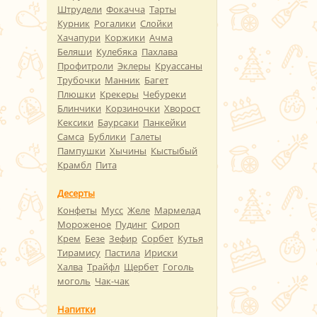
Штрудели
Фокачча
Тарты
Курник
Рогалики
Слойки
Хачапури
Коржики
Ачма
Беляши
Кулебяка
Пахлава
Профитроли
Эклеры
Круассаны
Трубочки
Манник
Багет
Плюшки
Крекеры
Чебуреки
Блинчики
Корзиночки
Хворост
Кексики
Баурсаки
Панкейки
Самса
Бублики
Галеты
Пампушки
Хычины
Кыстыбый
Крамбл
Пита
Десерты
Конфеты
Мусс
Желе
Мармелад
Мороженое
Пудинг
Сироп
Крем
Безе
Зефир
Сорбет
Кутья
Тирамису
Пастила
Ириски
Халва
Трайфл
Щербет
Гоголь
моголь
Чак-чак
Напитки