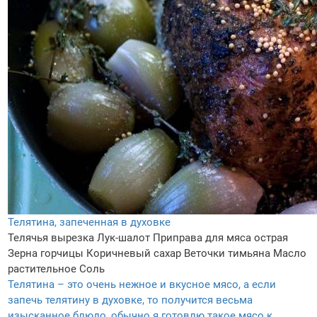
Телятина, запеченная в духовке
Телячья вырезка
Лук-шалот
Приправа для мяса острая
Зерна горчицы
Коричневый сахар
Веточки тимьяна
Масло
растительное
Соль
Телятина – это очень нежное и вкусное мясо, а если
запечь телятину в духовке, то получится весьма
изысканное блюдо, обычно я готовлю такое мясо к