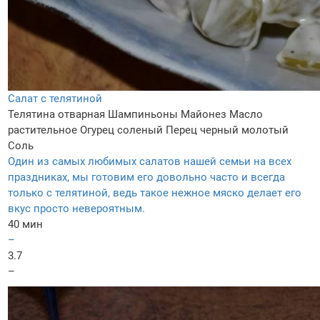
Салат с телятиной
Телятина отварная
Шампиньоны
Майонез
Масло
растительное
Огурец соленый
Перец черный молотый
Соль
Один из самых любимых салатов нашей семьи на всех
праздниках, мы готовим его довольно часто и всегда
только с телятиной, ведь такое нежное мяско делает его
вкус просто невероятным.
40 мин
–
3.7
–