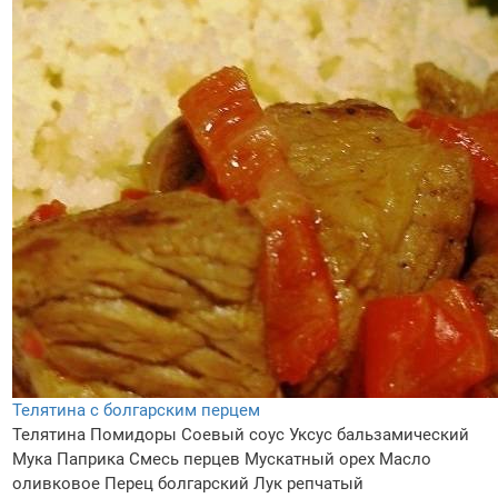
Телятина с болгарским перцем
Телятина
Помидоры
Соевый соус
Уксус бальзамический
Мука
Паприка
Смесь перцев
Мускатный орех
Масло
оливковое
Перец болгарский
Лук репчатый