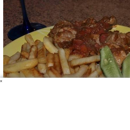
×
Телятина, жареная на сковороде
Телятина
Соус соевый
Помидор
Лук репчатый
Масло
растительное
Перец черный молотый
Соль