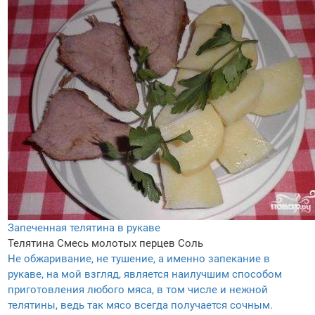
Запеченная телятина в рукаве
Телятина
Смесь молотых перцев
Соль
Не обжаривание, не тушение, а именно запекание в
рукаве, на мой взгляд, является наилучшим способом
приготовления любого мяса, в том числе и нежной
телятины, ведь так мясо всегда получается сочным.