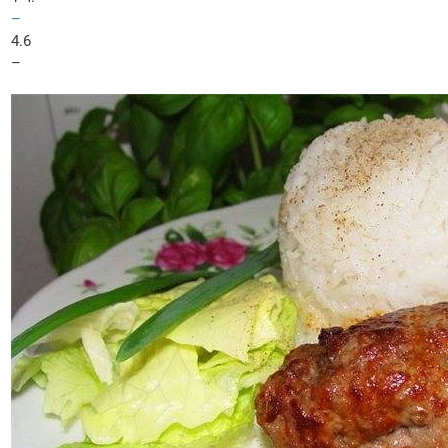
–
4.6
–