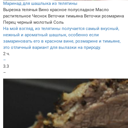
Маринад для шашлыка из телятины
Вырезка телячья
Вино красное полусладкое
Масло
растительное
Чеснок
Веточки тимьяна
Веточки розмарина
Перец черный молотый
Соль
На мой взгляд, из телятины получается самый вкусный,
нежный и ароматный шашлык, особенно если
замариновать его в красном вине, розмарине и тимьяне,
это отличный вариант для вылазки на природу.
2 ч.
–
3.3
–