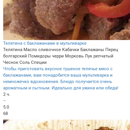
Телятина с баклажанами в мультиварке
Телятина
Масло сливочное
Кабачки
Баклажаны
Перец
болгарский
Помидоры черри
Морковь
Лук репчатый
Чеснок
Соль
Специи
Чтобы приготовить вкусное тушеное телячье мясо с
баклажанами, вам понадобится ваша мультиварка и
немножечко вдохновения. Блюдо получается очень
ароматным и сытным. Идеально для ужина или обеда!
2 ч.
–
5.0
68