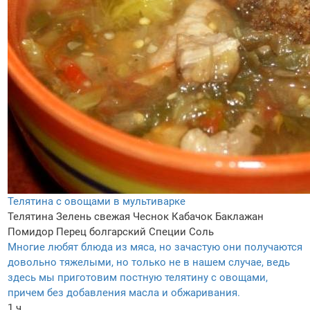
Телятина с овощами в мультиварке
Телятина
Зелень свежая
Чеснок
Кабачок
Баклажан
Помидор
Перец болгарский
Специи
Соль
Многие любят блюда из мяса, но зачастую они получаются
довольно тяжелыми, но только не в нашем случае, ведь
здесь мы приготовим постную телятину с овощами,
причем без добавления масла и обжаривания.
1 ч.