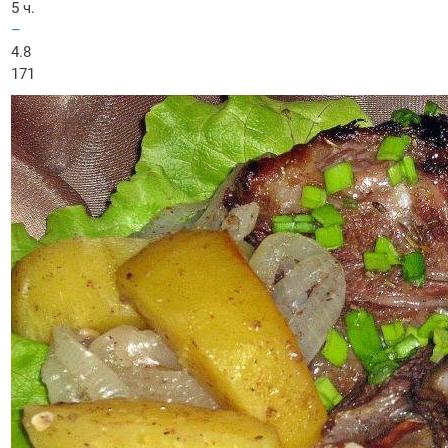
5 ч.
–
4.8
171