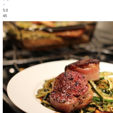
–
5.0
45