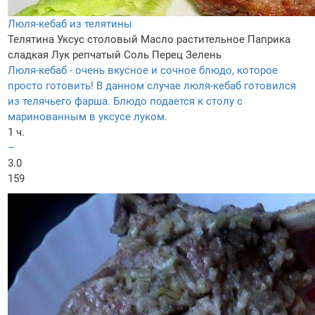
Люля-кебаб из телятины
Телятина
Уксус столовый
Масло растительное
Паприка
сладкая
Лук репчатый
Соль
Перец
Зелень
Люля-кебаб - очень вкусное и сочное блюдо, которое
просто готовить! В данном случае люля-кебаб готовился
из телячьего фарша. Блюдо подается к столу с
маринованным в уксусе луком.
1 ч.
–
3.0
159