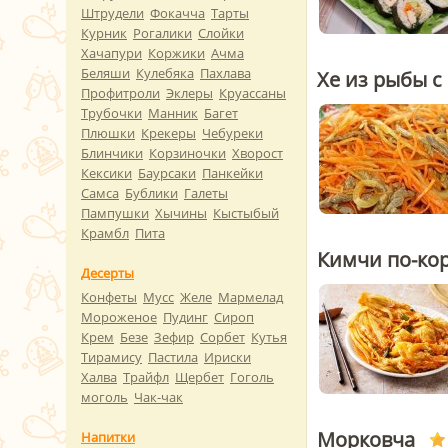
Штрудели
Фокачча
Тарты
Курник
Рогалики
Слойки
Хачапури
Коржики
Ачма
Беляши
Кулебяка
Пахлава
Хе из рыбы 
Профитроли
Эклеры
Круассаны
Трубочки
Манник
Багет
Плюшки
Крекеры
Чебуреки
Блинчики
Корзиночки
Хворост
Кексики
Баурсаки
Панкейки
Самса
Бублики
Галеты
Пампушки
Хычины
Кыстыбый
Крамбл
Пита
Кимчи по-ко
Десерты
Конфеты
Мусс
Желе
Мармелад
Мороженое
Пудинг
Сироп
Крем
Безе
Зефир
Сорбет
Кутья
Тирамису
Пастила
Ириски
Халва
Трайфл
Щербет
Гоголь
моголь
Чак-чак
Морковча
Напитки