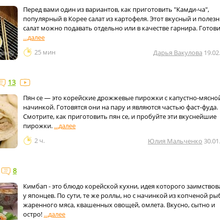
Перед вами один из вариантов, как приготовить "Камди-ча",
популярный в Корее салат из картофеля. Этот вкусный и полез
салат можно подавать отдельно или в качестве гарнира. Готов
25 мин
Дарья Вакулова
19.02
13
Пян се — это корейские дрожжевые пирожки с капустно-мясно
начинкой. Готовятся они на пару и являются частью фаст-фуда.
Смотрите, как приготовить пян се, и пробуйте эти вкуснейшие
пирожки.
2 ч.
Юлия Мальченко
30.01
8
Кимбап - это блюдо корейской кухни, идея которого заимствов
у японцев. По сути, те же роллы, но с начинкой из копченой ры
жаренного мяса, квашенных овощей, омлета. Вкусно, сытно и
остро!