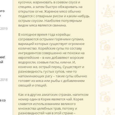
кусочки, мариновать в соевом соусе и
специях, а затем быстро обжаривать на
ого
открытом огне. Жареное мясо обычно
у
подается с отварным рисом и каким-нибудь
острым соусом. Наиболее популярным
видом мяса является свинина.
.2019
В холодное время года корейцы
согреваются острыми горячими супами,
вариаций которых существует огромное
количество. Корейские супы по составу
ингредиентов совершенно не похожи на
ее!
европейские – в них добавляют морские
ой
водоросли, соевые пасты, кимчи. И,
конечно же, острый перец. Существует и
разновидность густых супов, чем-то
напоминающих рагу – такие супы обычно
.2018
готовят из мяса или рыбы с добавлением
овощей и специй.
Как и в других азиатских странах, напитком
номер один в Корее является чай. Корея
в со
славится использованием великого
множества целебных трав, потому и
разновидностей чая в этой стране –