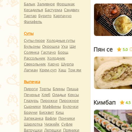
Балык
Заливное
Форшмак
Кесадилья
Бастурма
Сэндвич
Тартар
Бурито
Карпаччо
Фалафель
Супы
Супы-пюре
Холодные супы
Бульоны
Окрошка
Уха
Щи
Пян се
5.0
Солянка
Гаспачо
Борщ
Рассольник
Холодник
Свекольник
Харчо
Шурпа
Лагман
Крем-суп
Хаш
Том ям
Выпечка
Пироги
Торты
Блины
Пицца
Печенье
Хлеб
Оладьи
Кексы
Глазурь
Пирожки
Пирожное
Кимбап
4.5
Сырники
Маффины
Булочки
Брауни
Бисквит
Киш
Запеканка
Вафли
Пончики
Шарлотка
Чизкейк
Суфле
Ватрушки
Лепешки
Пряники