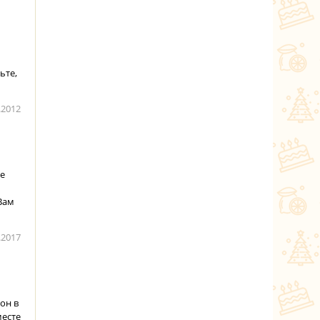
ьте,
.2012
не
Вам
.2017
он в
месте