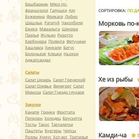
Бешбармак
Мясо по-
французски
Галушки
Азу
СОРТИРОВКА:
ПО ДА
Буженина
Фрикасе
Лобио
Морковь по-к
Шашлык
Рататуй
Чахохбили
Ежики
Мамалыга
Шаурма
Паэлья
Жульен
Ризотто
Карбонара
Полента
Фетучини
Хашлама
Хинкали
Бигус
Болоньезе
Клецки
Ньокки
Аджапсандал
Салаты
Хе из рыбы
Салат Цезарь
Салат Греческий
Салат Оливье
Винегрет
Салат
Мимоза
Салат Гнездо глухаря
Закуски
Канапе
Гренки
Фриттата
Попкорн
Холодец
Брускетта
Тосты
Такос
Тарталетки
Паштеты
Бургеры
Чипсы
Камди-ча
5
Роллы
Хумус
Хот-дог
Тортилья