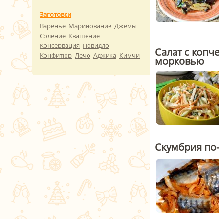
Заготовки
Варенье
Маринование
Джемы
Соление
Квашение
Консервация
Повидло
Салат с копч
Конфитюр
Лечо
Аджика
Кимчи
морковью
Скумбрия по