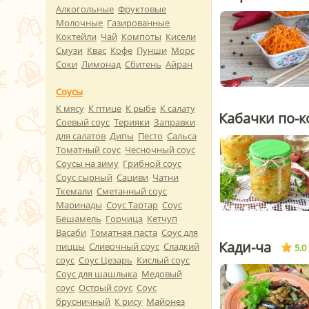
Алкогольные
Фруктовые
Молочные
Газированные
Коктейли
Чай
Компоты
Кисели
Смузи
Квас
Кофе
Пунши
Морс
Соки
Лимонад
Сбитень
Айран
Соусы
К мясу
К птице
К рыбе
К салату
Кабачки по-к
Соевый соус
Терияки
Заправки
для салатов
Дипы
Песто
Сальса
Томатный соус
Чесночный соус
Соусы на зиму
Грибной соус
Соус сырный
Сациви
Чатни
Ткемали
Сметанный соус
Маринады
Соус Тартар
Соус
Бешамель
Горчица
Кетчуп
Васаби
Томатная паста
Соус для
Кади-ча
пиццы
Сливочный соус
Сладкий
5.0
соус
Соус Цезарь
Кислый соус
Соус для шашлыка
Медовый
соус
Острый соус
Соус
брусничный
К рису
Майонез