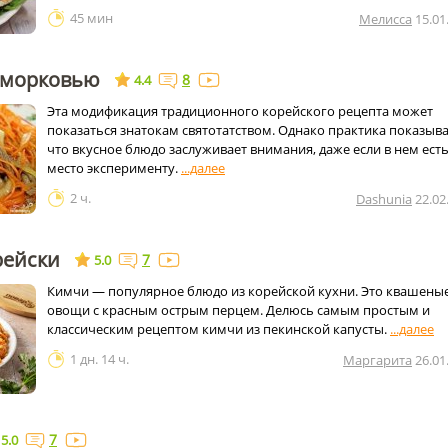
45 мин
Мелисса
15.01
с морковью
8
4.4
Эта модификация традиционного корейского рецепта может
показаться знатокам святотатством. Однако практика показыва
что вкусное блюдо заслуживает внимания, даже если в нем ест
место эксперименту.
2 ч.
Dashunia
22.02
рейски
7
5.0
Кимчи — популярное блюдо из корейской кухни. Это квашены
овощи с красным острым перцем. Делюсь самым простым и
классическим рецептом кимчи из пекинской капусты.
1 дн. 14 ч.
Маргарита
26.01
7
5.0