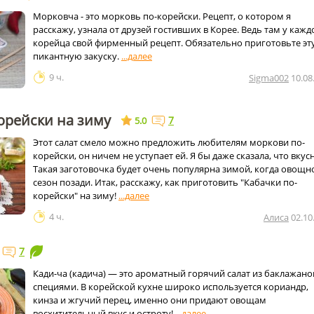
Морковча - это морковь по-корейски. Рецепт, о котором я
расскажу, узнала от друзей гостивших в Корее. Ведь там у кажд
корейца свой фирменный рецепт. Обязательно приготовьте эт
пикантную закуску.
9 ч.
Sigma002
10.08
орейски на зиму
7
5.0
Этот салат смело можно предложить любителям моркови по-
корейски, он ничем не уступает ей. Я бы даже сказала, что вкусн
Такая заготовочка будет очень популярна зимой, когда овощн
сезон позади. Итак, расскажу, как приготовить "Кабачки по-
корейски" на зиму!
4 ч.
Алиса
02.10
7
Кади-ча (кадича) — это ароматный горячий салат из баклажано
специями. В корейской кухне широко используется кориандр,
кинза и жгучий перец, именно они придают овощам
восхитительный вкус и остроту!