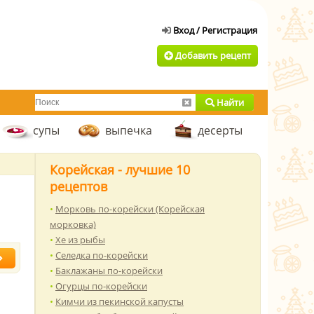
Добавить рецепт
Найти
супы
выпечка
десерты
Корейская - лучшие 10
рецептов
Морковь по-корейски (Корейская
морковка)
Хе из рыбы
Селедка по-корейски
Баклажаны по-корейски
Огурцы по-корейски
Кимчи из пекинской капусты