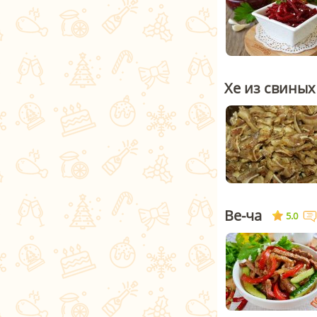
Хе из свиных
Ве-ча
5.0