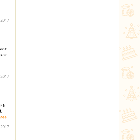
-
.2017
уют.
 как
.2017
ска
,
.2017