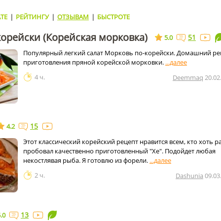
ТЕ
|
РЕЙТИНГУ
|
ОТЗЫВАМ
|
БЫСТРОТЕ
орейски (Корейская морковка)
51
5.0
Популярный легкий салат Морковь по-корейски. Домашний ре
приготовления пряной корейской морковки.
4 ч.
Deemmaq
20.02
15
4.2
Этот классический корейский рецепт нравится всем, кто хоть р
пробовал качественно приготовленный "Хе". Подойдет любая
некостлявая рыба. Я готовлю из форели.
2 ч.
Dashunia
09.03
13
.0