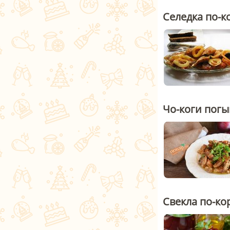
Селедка по-к
Чо-коги пог
Свекла по-ко