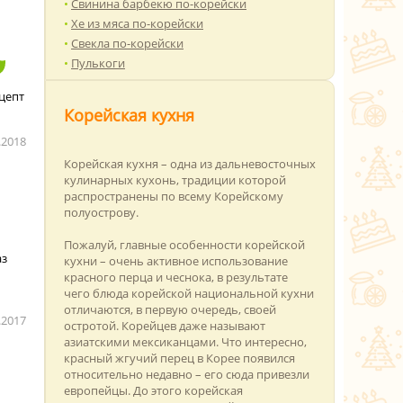
Свинина барбекю по-корейски
Хе из мяса по-корейски
Свекла по-корейски
Пулькоги
цепт
Корейская кухня
.2018
Корейская кухня – одна из дальневосточных
кулинарных кухонь, традиции которой
распространены по всему Корейскому
полуострову.
Пожалуй, главные особенности корейской
аз
кухни – очень активное использование
красного перца и чеснока, в результате
чего блюда корейской национальной кухни
отличаются, в первую очередь, своей
.2017
остротой. Корейцев даже называют
азиатскими мексиканцами. Что интересно,
красный жгучий перец в Корее появился
относительно недавно – его сюда привезли
европейцы. До этого корейская