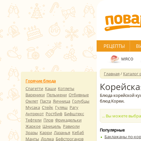
РЕЦЕПТЫ
В
мясо
Главная
/
Каталог 
Горячие блюда
Корейска
Спагетти
Каши
Котлеты
Вареники
Пельмени
Отбивные
Блюда корейской ку
Омлет
Паста
Яичница
Голубцы
блюд Кореи.
Мусака
Стейк
Гуляш
Рагу
Антрекот
Ростбиф
Бифштекс
... Вы можете выбр
Тефтели
Плов
Фрикадельки
Жаркое
Шницель
Равиоли
Популярные
Зразы
Карри
Лазанья
Кебаб
Баклажаны по-ко
Манты
Долма
Бефстроганов