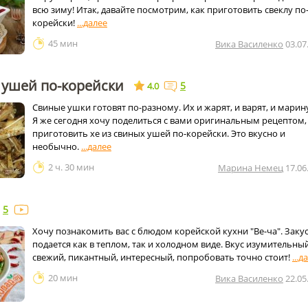
всю зиму! Итак, давайте посмотрим, как приготовить свеклу по
корейски!
45 мин
Вика Василенко
03.07
 ушей по-корейски
5
4.0
Свиные ушки готовят по-разному. Их и жарят, и варят, и марин
Я же сегодня хочу поделиться с вами оригинальным рецептом,
приготовить хе из свиных ушей по-корейски. Это вкусно и
необычно.
2 ч. 30 мин
Марина Немец
17.06
5
Хочу познакомить вас с блюдом корейской кухни "Ве-ча". Заку
подается как в теплом, так и холодном виде. Вкус изумительный
свежий, пикантный, интересный, попробовать точно стоит!
20 мин
Вика Василенко
22.05