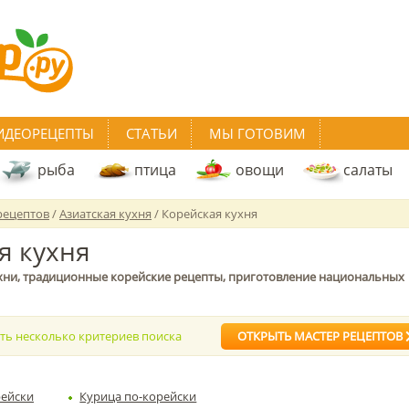
ИДЕОРЕЦЕПТЫ
СТАТЬИ
МЫ ГОТОВИМ
рыба
птица
овощи
салаты
рецептов
/
Азиатская кухня
/ Корейская кухня
я кухня
хни, традиционные корейские рецепты, приготовление национальных
ать несколько критериев поиска
ОТКРЫТЬ МАСТЕР РЕЦЕПТОВ
рейски
Курица по-корейски