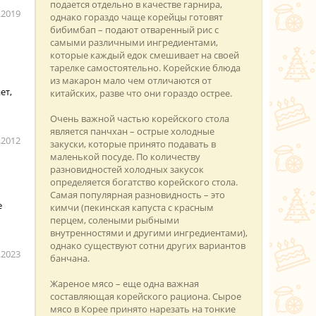
подается отдельно в качестве гарнира,
.2019
однако гораздо чаще корейцы готовят
бибимбап – подают отваренный рис с
самыми различными ингредиентами,
которые каждый едок смешивает на своей
тарелке самостоятельно. Корейские блюда
из макарон мало чем отличаются от
ет,
китайских, разве что они гораздо острее.
ь
Очень важной частью корейского стола
является панчхан – острые холодные
.2012
закуски, которые принято подавать в
маленькой посуде. По количеству
разновидностей холодных закусок
определяется богатство корейского стола.
Самая популярная разновидность – это
е
кимчи (пекинская капуста с красным
перцем, солеными рыбными
внутренностями и другими ингредиентами),
однако существуют сотни других вариантов
.2023
банчана.
Жареное мясо – еще одна важная
составляющая корейского рациона. Сырое
мясо в Корее принято нарезать на тонкие