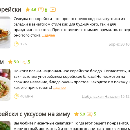
орейски
6
4.6
Селедка по-корейски - это просто превосходная закусочка из
селедки в азиатском стиле как для будничного, так и для
праздничного стола. Приготовление отнимает время, но, повер
оно того стоит.
12 ч.
Борис
30.10
ым
5
5.0
Чо-коги погым-национальное корейское блюдо. Согласитесь, 
так часто мы употребляем корейские блюда! Но несмотря на
сложное название, блюдо очень простое! Заходите и я покажу 
как его приготовить!
40 мин
Цибульская Наталья
15.12
рейски с уксусом на зиму
5
5.0
Вы любите пикантные салатики? Тогда этот рецепт понравится, 
меру острый, ароматный и прекрасно хранится в прохладном 