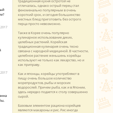
традиционная кухня остротой не
отличалась, однако острый перец стал
ный
феноменально популярным в очень
им?
короткий срок, и сегодня большинство
местных блюд приготовить без острого
перца просто невозможно.
.2017
Также в Корее очень популярно
кулинарное использование диких,
целебных растений. Корейская
традиционная кулинария очень тесно
й
связана с народной медициной. В частности,
целебное растение женьшень корейцы
используют не только как лекарство, но и
как приправу.
.2017
Как и японцы, корейцы употребляют в
пищу очень большое количество
морепродуктов, рыбы и морских
водорослей. Причем рыба, как и в Японии,
здесь нередко подается к столу совершенно
анна
сырой.
бы,
Базовым элементом рациона корейцев
являются макароны и рис. Рис иногда