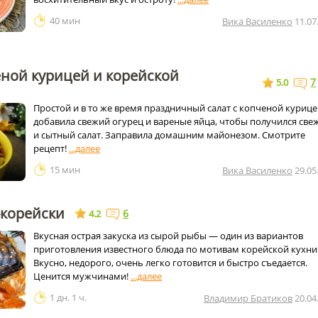
40 мин
Вика Василенко
11.07
еной курицей и корейской
7
5.0
Простой и в то же время праздничный салат с копченой курице
добавила свежий огурец и вареные яйца, чтобы получился све
и сытный салат. Заправила домашним майонезом. Смотрите
рецепт!
15 мин
Вика Василенко
29.05
-корейски
6
4.2
Вкусная острая закуска из сырой рыбы — один из вариантов
приготовления известного блюда по мотивам корейской кухни
Вкусно, недорого, очень легко готовится и быстро съедается.
Ценится мужчинами!
1 дн. 1 ч.
Владимир Братиков
20.04