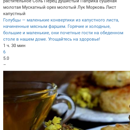
растительное
Соль
Перец душистый
Паприка сушеная
молотая
Мускатный орех молотый
Лук
Морковь
Лист
капустный
Голубцы — маленькие конвертики из капустного листа,
начиненные мясным фаршем. Горячие и холодные,
большие и маленькие, они почетные гости на обеденном
столе в нашем доме. Угощайтесь на здоровье!
1 ч. 30 мин
6
5.0
–