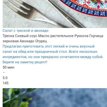
Салат с треской и авокадо
Треска
Соевый соус
Масло растительное
Руккола
Горчица
зерновая
Авокадо
Огурец
Предлагаю приготовить этот легкий и очень вкусный
салат на обед или праздничный стол. Всего несколько
ингредиентов, но они прекрасно сочетаются между собой.
Берите на заметку рецепт!
50 мин
–
5.0
145