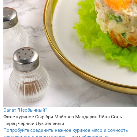
Салат "Необычный"
Филе куриное
Сыр бри
Майонез
Мандарин
Яйца
Соль
Перец черный
Лук зеленый
Попробуйте соединить нежное куриное мясо и сочность