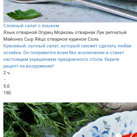
Слоеный салат с языком
Язык отварной
Огурец
Морковь отварная
Лук репчатый
Майонез
Сыр
Яйцо отварное куриное
Соль
Красивый, сытный салат, который сможет сделать любая
хозяйка. Он понравится всем без исключения и станет
настоящим украшением праздничного стола. Берите
рецепт на вооружение!
2 ч.
–
5.0
190