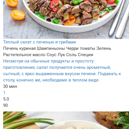
Теплый салат с печенью и грибами
Печень куриная
Шампиньоны
Черри томаты
Зелень
Растительное масло
Соус
Лук
Соль
Специи
Несмотря на обычные продукты и простоту
приготовления, салат получается очень ароматный,
сытный, с ярко выраженным вкусом печени. Подавать к
столу, конечно же, необходимо в теплом виде.
30 мин
1
5.0
90