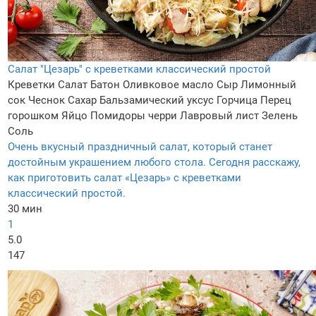
Салат "Цезарь" с креветками классический простой
Креветки
Салат
Батон
Оливковое масло
Сыр
Лимонный
сок
Чеснок
Сахар
Бальзамический уксус
Горчица
Перец
горошком
Яйцо
Помидоры черри
Лавровый лист
Зелень
Соль
Очень вкусный праздничный салат, который станет
достойным украшением любого стола. Сегодня расскажу,
как приготовить салат «Цезарь» с креветками
классический простой.
30 мин
1
5.0
147