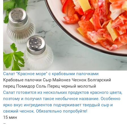
Cалат "Красное море" с крабовыми палочками
Крабовые палочки
Сыр
Майонез
Чеснок
Болгарский
перец
Помидор
Соль
Перец черный молотый
Салат готовится из нескольких продуктов красного цвета,
поэтому и получил такое необычное название. Особенно
ярко вкус ингредиентов подчеркивает твердый сыр и
свежий чеснок. Обязательно попробуйте!
15 мин
–