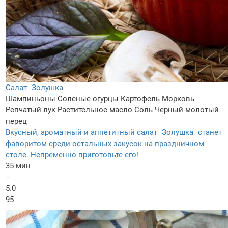
Салат "Золушка"
Шампиньоны
Соленые огурцы
Картофель
Морковь
Репчатый лук
Растительное масло
Соль
Черный молотый
перец
Вкусный, ароматный и аппетитный салат "Золушка" станет
фаворитом среди остальных закусок на праздничном
столе. Непременно приготовьте его!
35 мин
–
5.0
95