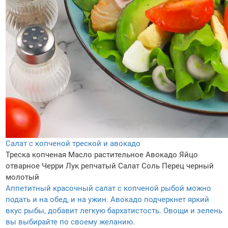
Салат с копченой треской и авокадо
Треска копченая
Масло растительное
Авокадо
Яйцо
отварное
Черри
Лук репчатый
Салат
Соль
Перец черный
молотый
Аппетитный красочный салат с копченой рыбой можно
подать и на обед, и на ужин. Авокадо подчеркнет яркий
вкус рыбы, добавит легкую бархатистость. Овощи и зелень
вы выбирайте по своему желанию.