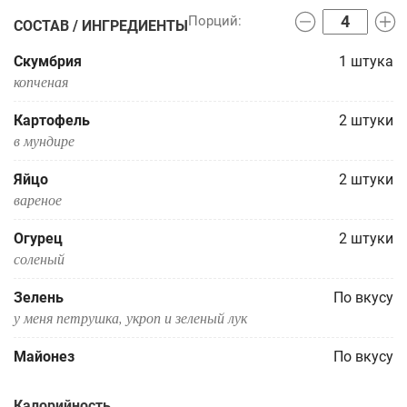
СОСТАВ / ИНГРЕДИЕНТЫ
Скумбрия
1
штука
копченая
Картофель
2
штуки
в мундире
Яйцо
2
штуки
вареное
Огурец
2
штуки
соленый
Зелень
По вкусу
у меня петрушка, укроп и зеленый лук
Майонез
По вкусу
Калорийность