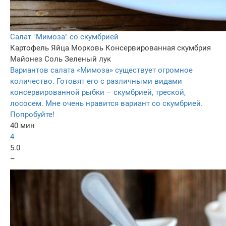
Салат "Мимоза" со скумбрией
Картофель
Яйца
Морковь
Консервированная скумбрия
Майонез
Соль
Зеленый лук
Вариантов салата «Мимоза» существует огромное
количество. Готовят его с различными видами
консервированной рыбки – скумбрией, треской,
лососем. Мне очень нравится вариант со скумбрией.
Попробуйте!
40 мин
4
5.0
–