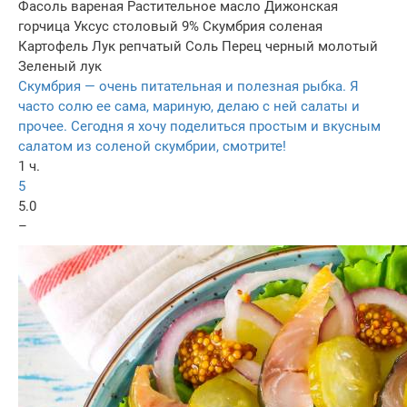
Фасоль вареная
Растительное масло
Дижонская
горчица
Уксус столовый 9%
Скумбрия соленая
Картофель
Лук репчатый
Соль
Перец черный молотый
Зеленый лук
Скумбрия — очень питательная и полезная рыбка. Я
часто солю ее сама, мариную, делаю с ней салаты и
прочее. Сегодня я хочу поделиться простым и вкусным
салатом из соленой скумбрии, смотрите!
1 ч.
5
5.0
–