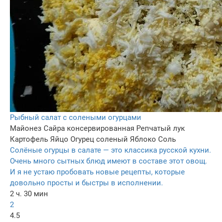
Рыбный салат с солеными огурцами
Майонез
Сайра консервированная
Репчатый лук
Картофель
Яйцо
Огурец соленый
Яблоко
Соль
Солёные огурцы в салате — это классика русской кухни.
Очень много сытных блюд имеют в составе этот овощ.
И я не устаю пробовать новые рецепты, которые
довольно просты и быстры в исполнении.
2 ч. 30 мин
2
4.5