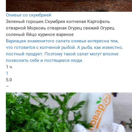
Оливье со скумбрией
Зеленый горошек
Скумбрия копченая
Картофель
отварной
Морковь отварная
Огурец свежий
Огурец
соленый
Яйцо куриное вареное
Вариация знаменитого салата оливье интересна тем,
что готовится с копченой рыбой. А рыба, как известно,
постный продукт. Поэтому такой салат могут вполне
позволить себе и постящиеся люди.
1 ч.
1
5.0
–