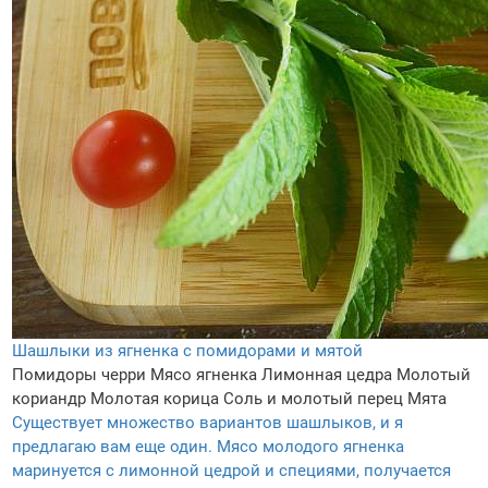
Шашлыки из ягненка с помидорами и мятой
Помидоры черри
Мясо ягненка
Лимонная цедра
Молотый
кориандр
Молотая корица
Соль и молотый перец
Мята
Существует множество вариантов шашлыков, и я
предлагаю вам еще один. Мясо молодого ягненка
маринуется с лимонной цедрой и специями, получается