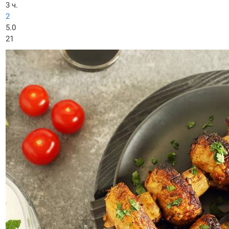
3 ч.
2
5.0
21