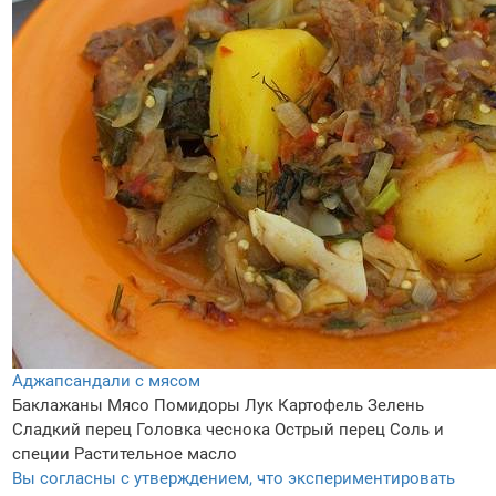
Аджапсандали с мясом
Баклажаны
Мясо
Помидоры
Лук
Картофель
Зелень
Сладкий перец
Головка чеснока
Острый перец
Соль и
специи
Растительное масло
Вы согласны с утверждением, что экспериментировать