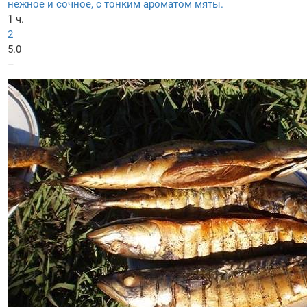
нежное и сочное, с тонким ароматом мяты.
1 ч.
2
5.0
–