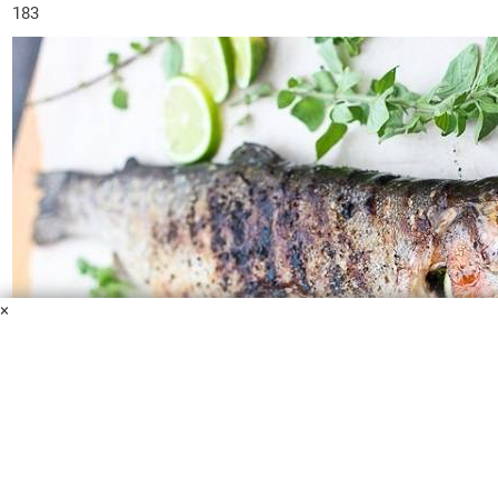
183
×
Форель на мангале