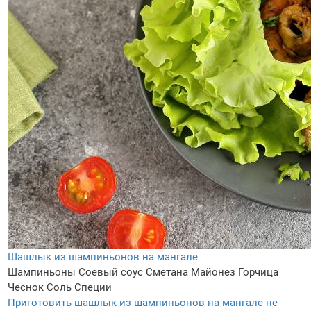
Шашлык из шампиньонов на мангале
Шампиньоны
Соевый соус
Сметана
Майонез
Горчица
Чеснок
Соль
Специи
Приготовить шашлык из шампиньонов на мангале не