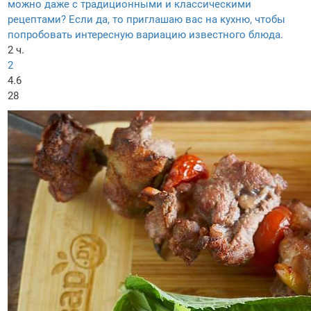
можно даже с традиционными и классическими
рецептами? Если да, то приглашаю вас на кухню, чтобы
попробовать интересную вариацию известного блюда.
2 ч.
2
4.6
28