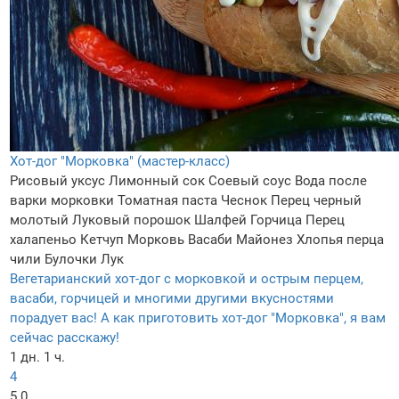
Хот-дог "Морковка" (мастер-класс)
Рисовый уксус
Лимонный сок
Соевый соус
Вода после
варки морковки
Томатная паста
Чеснок
Перец черный
молотый
Луковый порошок
Шалфей
Горчица
Перец
халапеньо
Кетчуп
Морковь
Васаби
Майонез
Хлопья перца
чили
Булочки
Лук
Вегетарианский хот-дог с морковкой и острым перцем,
васаби, горчицей и многими другими вкусностями
порадует вас! А как приготовить хот-дог "Морковка", я вам
сейчас расскажу!
1 дн. 1 ч.
4
5.0