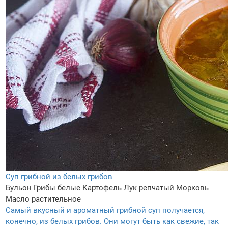
Суп грибной из белых грибов
Бульон
Грибы белые
Картофель
Лук репчатый
Морковь
Масло растительное
Самый вкусный и ароматный грибной суп получается,
конечно, из белых грибов. Они могут быть как свежие, так