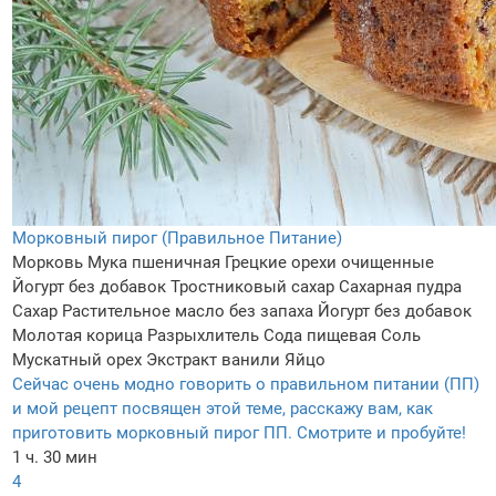
Морковный пирог (Правильное Питание)
Морковь
Мука пшеничная
Грецкие орехи очищенные
Йогурт без добавок
Тростниковый сахар
Сахарная пудра
Сахар
Растительное масло без запаха
Йогурт без добавок
Молотая корица
Разрыхлитель
Сода пищевая
Соль
Мускатный орех
Экстракт ванили
Яйцо
Сейчас очень модно говорить о правильном питании (ПП)
и мой рецепт посвящен этой теме, расскажу вам, как
приготовить морковный пирог ПП. Смотрите и пробуйте!
1 ч. 30 мин
4