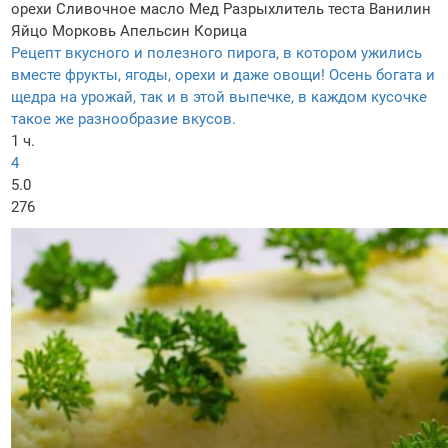
орехи
Сливочное масло
Мед
Разрыхлитель теста
Ванилин
Яйцо
Морковь
Апельсин
Корица
Рецепт вкусного и полезного пирога, в котором ужились
вместе фрукты, ягоды, орехи и даже овощи! Осень богата и
щедра на урожай, так и в этой выпечке, в каждом кусочке
такое же разнообразие вкусов.
1 ч.
4
5.0
276