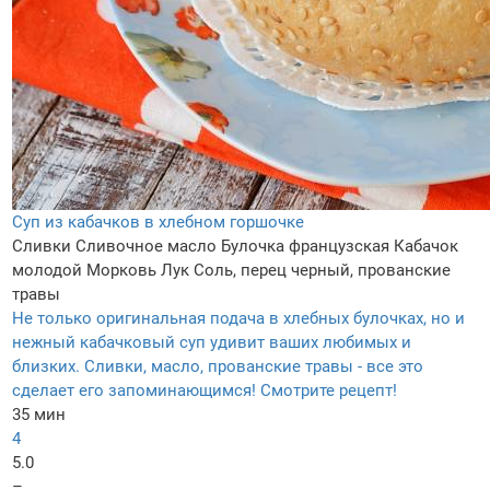
Суп из кабачков в хлебном горшочке
Сливки
Сливочное масло
Булочка французская
Кабачок
молодой
Морковь
Лук
Соль, перец черный, прованские
травы
Не только оригинальная подача в хлебных булочках, но и
нежный кабачковый суп удивит ваших любимых и
близких. Сливки, масло, прованские травы - все это
сделает его запоминающимся! Смотрите рецепт!
35 мин
4
5.0
–