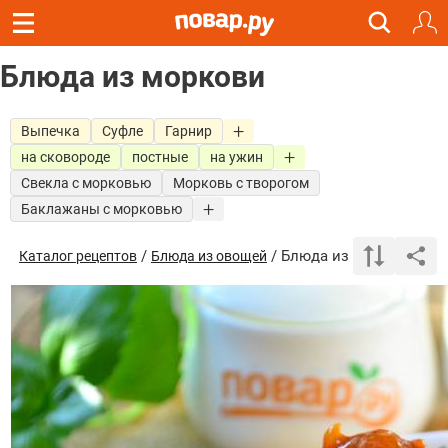
Блюда из моркови
Выпечка
Суфле
Гарнир
на сковороде
постные
на ужин
Свекла с морковью
Морковь с творогом
Баклажаны с морковью
/
/ Блюда из моркови
Каталог рецептов
Блюда из овощей