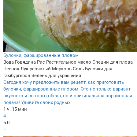
Булочки, фаршированные пловом
Вода
Говядина
Рис
Растительное масло
Специи для плова
Чеснок
Лук репчатый
Морковь
Соль
Булочки для
гамбургеров
Зелень для украшения
Сегодня хочу предложить вам рецепт, как приготовить
булочки, фаршированные пловом. Это не только вариант
вкусного и сытного обеда, но и оригинальная порционная
подача! Удивите своих родных!
1 ч. 15 мин
4
5.0
–