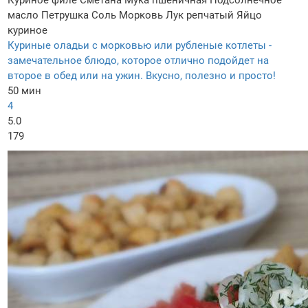
Куриное филе
Сметана
Мука пшеничная
Подсолнечное
масло
Петрушка
Соль
Морковь
Лук репчатый
Яйцо
куриное
Куриные оладьи с морковью или рубленые котлеты -
замечательное блюдо, которое отлично подойдет на
второе в обед или на ужин. Вкусно, полезно и просто!
50 мин
4
5.0
179