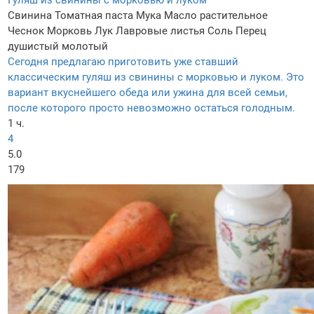
Гуляш из свинины с морковью и луком
Свинина
Томатная паста
Мука
Масло растительное
Чеснок
Морковь
Лук
Лавровые листья
Соль
Перец
душистый молотый
Сегодня предлагаю приготовить уже ставший
классическим гуляш из свинины с морковью и луком. Это
вариант вкуснейшего обеда или ужина для всей семьи,
после которого просто невозможно остаться голодным.
1 ч.
4
5.0
179