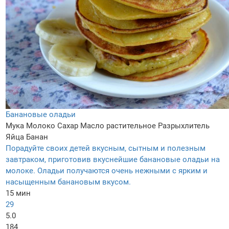
Банановые оладьи
Мука
Молоко
Сахар
Масло растительное
Разрыхлитель
Яйца
Банан
Порадуйте своих детей вкусным, сытным и полезным
завтраком, приготовив вкуснейшие банановые оладьи на
молоке. Оладьи получаются очень нежными с ярким и
насыщенным банановым вкусом.
15 мин
29
5.0
184