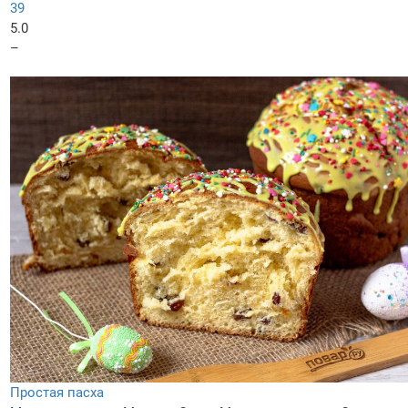
39
5.0
–
Простая пасха