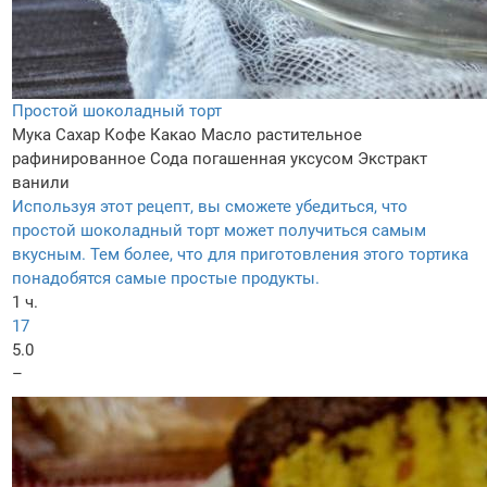
Простой шоколадный торт
Мука
Сахар
Кофе
Какао
Масло растительное
рафинированное
Сода погашенная уксусом
Экстракт
ванили
Используя этот рецепт, вы сможете убедиться, что
простой шоколадный торт может получиться самым
вкусным. Тем более, что для приготовления этого тортика
понадобятся самые простые продукты.
1 ч.
17
5.0
–