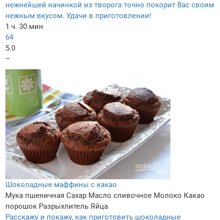
нежнейшей начинкой из творога точно покорит Вас своим
нежным вкусом. Удачи в приготовлении!
1 ч. 30 мин
64
5.0
–
Шоколадные маффины с какао
Мука пшеничная
Сахар
Масло сливочное
Молоко
Какао
порошок
Разрыхлитель
Яйца
Расскажу и покажу, как приготовить шоколадные