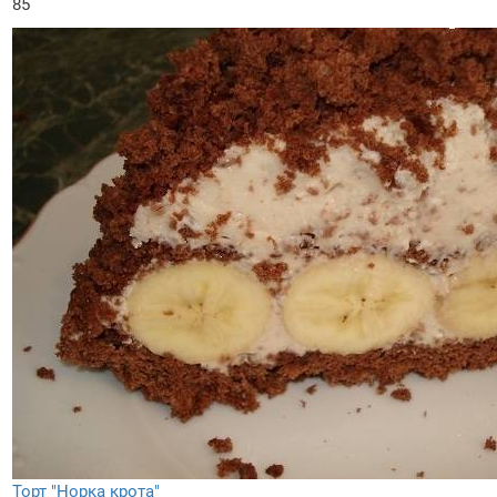
85
Торт "Норка крота"