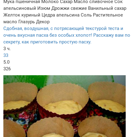
Мука пшеничная
Молоко
Сахар
Масло сливочное
Сок
апельсиновый
Изюм
Дрожжи свежие
Ванильный сахар
Желток куриный
Цедра апельсина
Соль
Растительное
масло
Глазурь
Декор
Сдобная, воздушная, с потрясающей текстурой теста и
очень вкусная пасха без особых хлопот! Расскажу вам по
секрету, как приготовить простую пасху.
3 ч.
33
5.0
326