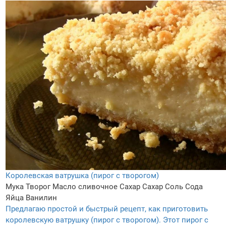
Королевская ватрушка (пирог с творогом)
Мука
Творог
Масло сливочное
Сахар
Сахар
Соль
Сода
Яйца
Ванилин
Предлагаю простой и быстрый рецепт, как приготовить
королевскую ватрушку (пирог с творогом). Этот пирог с