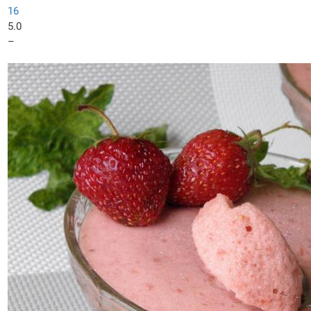
16
5.0
–