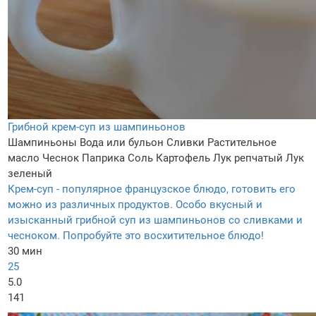
Грибной крем-суп из шампиньонов
Шампиньоны
Вода или бульон
Сливки
Растительное
масло
Чеснок
Паприка
Соль
Картофель
Лук репчатый
Лук
зеленый
Крем-суп - популярное французское блюдо, готовить его
можно из различных продуктов. Особо вкусный и
изысканный грибной суп из шампиньонов со сливками и
чесноком. Попробуйте это восхитительное блюдо!
30 мин
25
5.0
141