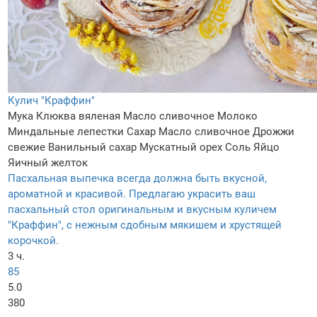
Кулич "Краффин"
Мука
Клюква вяленая
Масло сливочное
Молоко
Миндальные лепестки
Сахар
Масло сливочное
Дрожжи
свежие
Ванильный сахар
Мускатный орех
Соль
Яйцо
Яичный желток
Пасхальная выпечка всегда должна быть вкусной,
ароматной и красивой. Предлагаю украсить ваш
пасхальный стол оригинальным и вкусным куличем
"Краффин", с нежным сдобным мякишем и хрустящей
корочкой.
3 ч.
85
5.0
380