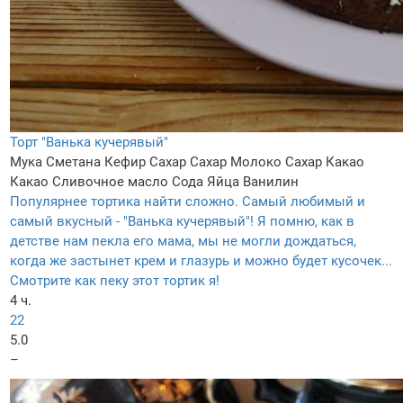
Торт "Ванька кучерявый"
Мука
Сметана
Кефир
Сахар
Сахар
Молоко
Сахар
Какао
Какао
Сливочное масло
Сода
Яйца
Ванилин
Популярнее тортика найти сложно. Самый любимый и
самый вкусный - "Ванька кучерявый"! Я помню, как в
детстве нам пекла его мама, мы не могли дождаться,
когда же застынет крем и глазурь и можно будет кусочек...
Смотрите как пеку этот тортик я!
4 ч.
22
5.0
–