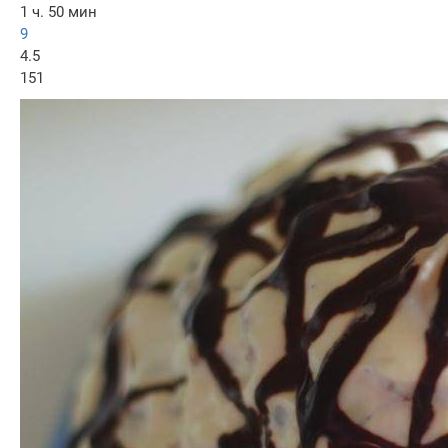
1 ч. 50 мин
9
4.5
151