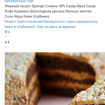
Бисквитный торт
Жирный творог
Бренди
Сливки 30%
Сахар
Мука
Сахар
Кофе
Крахмал
Шоколадная крошка
Яичные желтки
Соль
Яйца
Киви
Клубника
Рецепт приготовления бисквитного торта украшенного
киви и клубникой. Торт на день рождения.
4 ч.
–
4.4
–