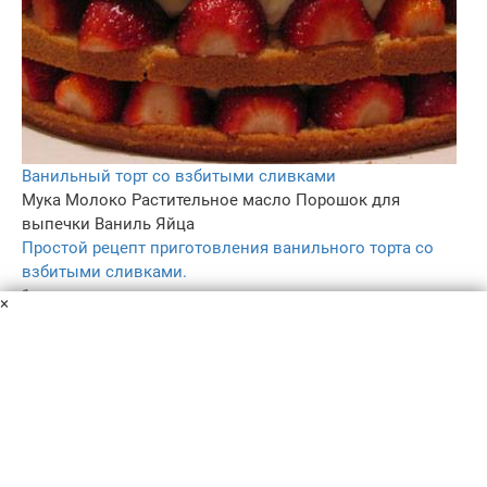
Ванильный торт со взбитыми сливками
Мука
Молоко
Растительное масло
Порошок для
выпечки
Ваниль
Яйца
Простой рецепт приготовления ванильного торта со
взбитыми сливками.
1 ч.
×
–
4.2
319