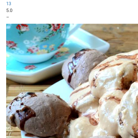
13
5.0
–