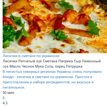
Лисички в сметане по-украински
Лисички
Репчатый лук
Сметана
Паприка
Сыр
Лимонный
сок
Масло
Чеснок
Мука
Соль, перец
Петрушка
В лесистых северных регионах Украины очень популярно
блюдо - лисички в сметане по-украински. Простое в
приготовлении и наборе ингредиентов, но вкусное и
питательное.
50 мин
8
4.3