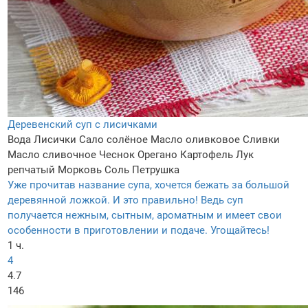
Деревенский суп с лисичками
Вода
Лисички
Сало солёное
Масло оливковое
Сливки
Масло сливочное
Чеснок
Орегано
Картофель
Лук
репчатый
Морковь
Соль
Петрушка
Уже прочитав название супа, хочется бежать за большой
деревянной ложкой. И это правильно! Ведь суп
получается нежным, сытным, ароматным и имеет свои
особенности в приготовлении и подаче. Угощайтесь!
1 ч.
4
4.7
146