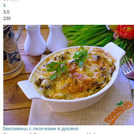
6
5.0
239
Баклажаны с лисичками в духовке