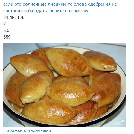
если это солнечные лисички, то слова одобрения не
заставят себя ждать. Берите на заметку!
34 дн. 1 ч.
7
5.0
659
Пирожки с лисичками