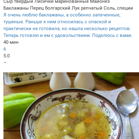
Сыр твердый
Лисички маринованные
Майонез
Баклажаны
Перец болгарский
Лук репчатый
Соль, специи
Я очень люблю баклажаны, а особенно запеченные,
тушеные. Раньше к ним относилась с опаской и
практически не готовила, но нашла несколько рецептов.
Теперь готовлю и ем с удовольствием. Поделюсь с вами.
40 мин
6
5.0
–