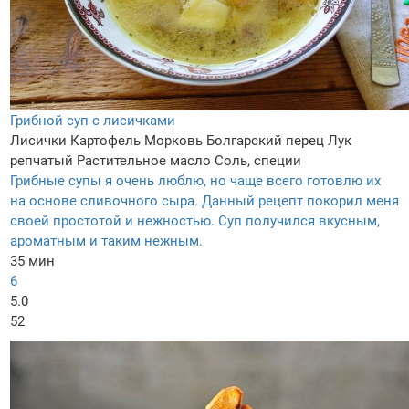
Грибной суп с лисичками
Лисички
Картофель
Морковь
Болгарский перец
Лук
репчатый
Растительное масло
Соль, специи
Грибные супы я очень люблю, но чаще всего готовлю их
на основе сливочного сыра. Данный рецепт покорил меня
своей простотой и нежностью. Суп получился вкусным,
ароматным и таким нежным.
35 мин
6
5.0
52