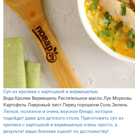
Суп из кролика с картошкой и вермишелью
Вода
Кролик
Вермишель
Растительное масло
Лук
Морковь
Картофель
Лавровый лист
Перец горошком
Соль
Зелень
Легкое, полезное и очень вкусное блюдо, которое
подойдет даже для детского стола. Приготовить суп из
кролика с картошкой и вермишелью очень просто, а
результат ваши близкие оценят по достоинству!