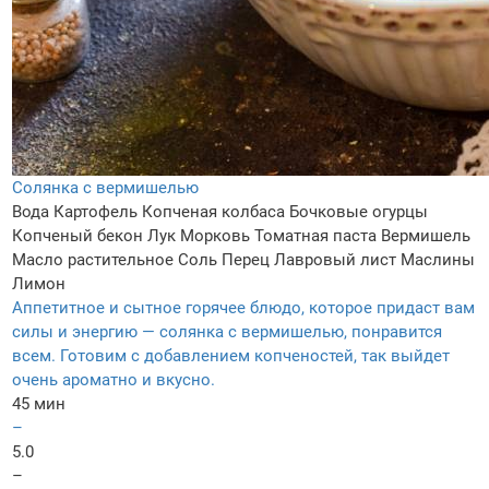
Солянка с вермишелью
Вода
Картофель
Копченая колбаса
Бочковые огурцы
Копченый бекон
Лук
Морковь
Томатная паста
Вермишель
Масло растительное
Соль
Перец
Лавровый лист
Маслины
Лимон
Аппетитное и сытное горячее блюдо, которое придаст вам
силы и энергию — солянка с вермишелью, понравится
всем. Готовим с добавлением копченостей, так выйдет
очень ароматно и вкусно.
45 мин
–
5.0
–