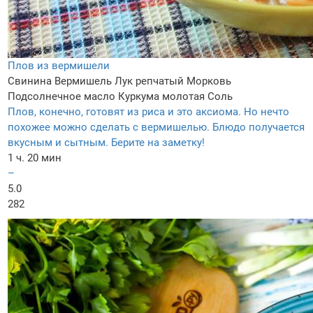
Плов из вермишели
Свинина
Вермишель
Лук репчатый
Морковь
Подсолнечное масло
Куркума молотая
Соль
Плов, конечно, готовят из риса и это аксиома. Но нечто
похожее можно сделать с вермишелью. Блюдо получается
вкусным и сытным. Берите на заметку!
1 ч. 20 мин
–
5.0
282