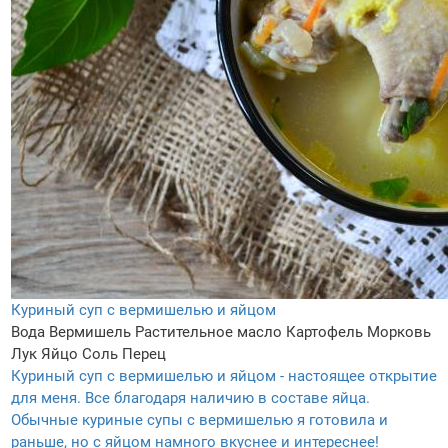
Куриный суп с вермишелью и яйцом
Вода
Вермишель
Растительное масло
Картофель
Морковь
Лук
Яйцо
Соль
Перец
Куриный суп с вермишелью и яйцом - настоящее открытие
для меня. Все благодаря наличию в составе яйца.
Обычные куриные супы с вермишелью я готовила и
раньше, но с яйцом намного вкуснее и интереснее!