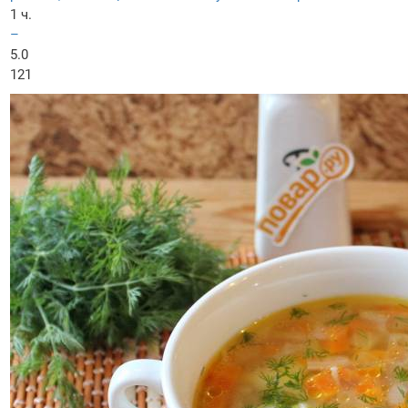
1 ч.
–
5.0
121