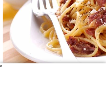
×
Паста "Карбонара" с беконом
Спагетти
Бекон
Сыр Пармезан
Яйца
Соль, перец, специи
"Итальянские травы"
Рекомендую ознакомиться с супер простым способом