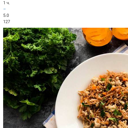
1 ч.
–
5.0
127