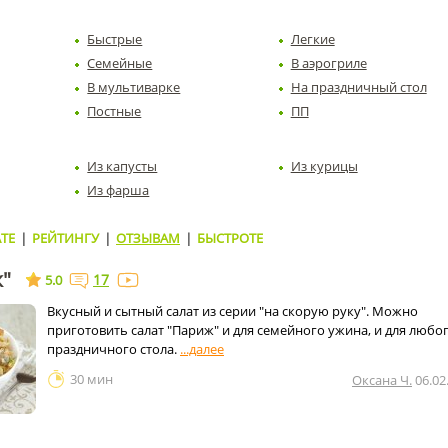
Быстрые
Легкие
Семейные
В аэрогриле
В мультиварке
На праздничный стол
Постные
ПП
Из капусты
Из курицы
Из фарша
ТЕ
|
РЕЙТИНГУ
|
ОТЗЫВАМ
|
БЫСТРОТЕ
ж"
17
5.0
Вкусный и сытный салат из серии "на скорую руку". Можно
приготовить салат "Париж" и для семейного ужина, и для любо
праздничного стола.
30 мин
Оксана Ч.
06.02