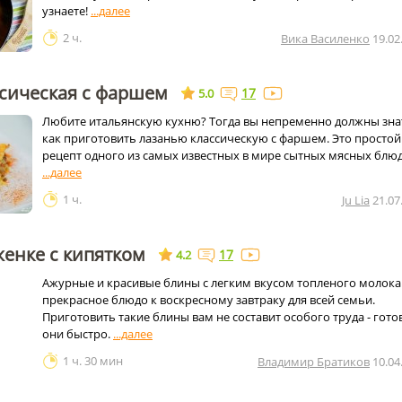
узнаете!
2 ч.
Вика Василенко
19.02
ссическая с фаршем
17
5.0
Любите итальянскую кухню? Тогда вы непременно должны зна
как приготовить лазанью классическую с фаршем. Это простой
рецепт одного из самых известных в мире сытных мясных блюд
1 ч.
Ju Lia
21.07
енке с кипятком
17
4.2
Ажурные и красивые блины с легким вкусом топленого молока 
прекрасное блюдо к воскресному завтраку для всей семьи.
Приготовить такие блины вам не составит особого труда - гото
они быстро.
1 ч. 30 мин
Владимир Братиков
10.04