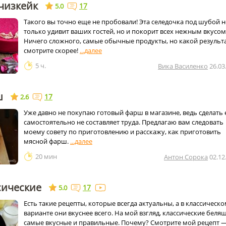
чизкейк
17
5.0
Такого вы точно еще не пробовали! Эта селедочка под шубой н
только удивит ваших гостей, но и покорит всех нежным вкусом
Ничего сложного, самые обычные продукты, но какой результа
смотрите скорее!
5 ч.
Вика Василенко
26.03
ш
17
2.6
Уже давно не покупаю готовый фарш в магазине, ведь сделать 
самостоятельно не составляет труда. Предлагаю вам следовать
моему совету по приготовлению и расскажу, как приготовить
мясной фарш.
20 мин
Антон Сорока
02.12
сические
17
5.0
Есть такие рецепты, которые всегда актуальны, а в классическ
варианте они вкуснее всего. На мой взгляд, классические беля
самые вкусные и правильные. Почему? Смотрите мой рецепт —