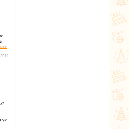
ое
з
.2019
ых?
вную