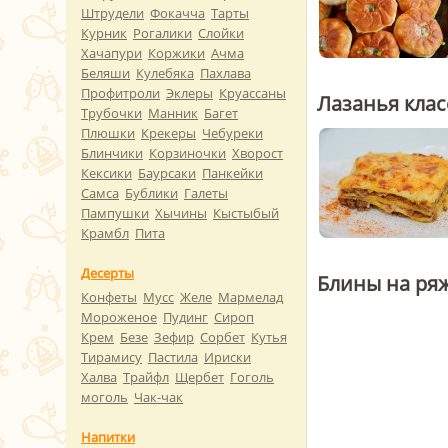
Штрудели
Фокачча
Тарты
Курник
Рогалики
Слойки
Хачапури
Коржики
Ачма
Беляши
Кулебяка
Пахлава
Профитроли
Эклеры
Круассаны
Лазанья кла
Трубочки
Манник
Багет
Плюшки
Крекеры
Чебуреки
Блинчики
Корзиночки
Хворост
Кексики
Баурсаки
Панкейки
Самса
Бублики
Галеты
Пампушки
Хычины
Кыстыбый
Крамбл
Пита
Десерты
Блины на ряж
Конфеты
Мусс
Желе
Мармелад
Мороженое
Пудинг
Сироп
Крем
Безе
Зефир
Сорбет
Кутья
Тирамису
Пастила
Ириски
Халва
Трайфл
Щербет
Гоголь
моголь
Чак-чак
Напитки