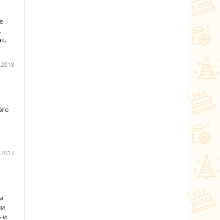
е
.
т,
.2018
его
.2017
ом
ши
 и