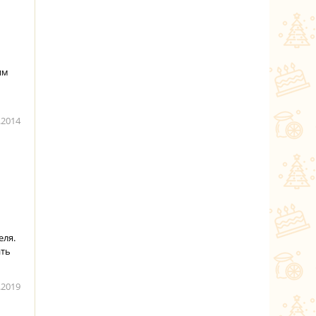
им
.2014
еля.
ать
.2019