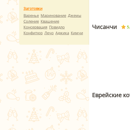
Заготовки
Варенье
Маринование
Джемы
Соление
Квашение
Чисанчи
5
Консервация
Повидло
Конфитюр
Лечо
Аджика
Кимчи
Еврейские ко