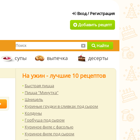
Добавить рецепт
Найти
супы
выпечка
десерты
На ужин - лучшие 10 рецептов
Быстрая пицца
Пицца "Минутка"
Шницель
Куриные грудки в сливках под сыром
Колдуны
Горбуша под сыром
Куриное филе с фасолью
Куриное филе под сыром