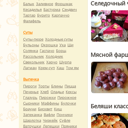
Селедочный 
Балык
Заливное
Форшмак
Кесадилья
Бастурма
Сэндвич
Тартар
Бурито
Карпаччо
Фалафель
Супы
Супы-пюре
Холодные супы
Бульоны
Окрошка
Уха
Щи
Солянка
Гаспачо
Борщ
Мясной фар
Рассольник
Холодник
Свекольник
Харчо
Шурпа
Лагман
Крем-суп
Хаш
Том ям
Выпечка
Пироги
Торты
Блины
Пицца
Печенье
Хлеб
Оладьи
Кексы
Глазурь
Пирожки
Пирожное
Сырники
Маффины
Булочки
Беляши клас
Брауни
Бисквит
Киш
Запеканка
Вафли
Пончики
Шарлотка
Чизкейк
Суфле
Ватрушки
Лепешки
Пряники