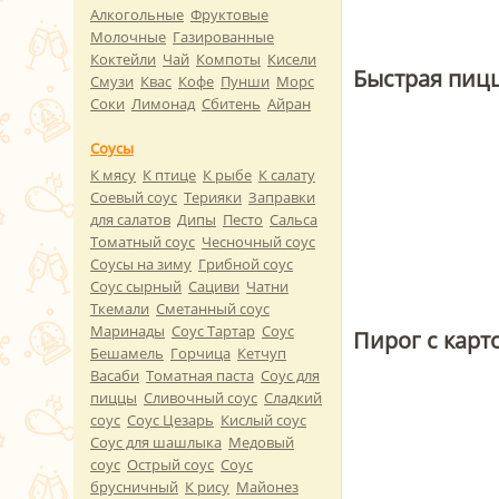
Алкогольные
Фруктовые
Молочные
Газированные
Коктейли
Чай
Компоты
Кисели
Быстрая пицц
Смузи
Квас
Кофе
Пунши
Морс
Соки
Лимонад
Сбитень
Айран
Соусы
К мясу
К птице
К рыбе
К салату
Соевый соус
Терияки
Заправки
для салатов
Дипы
Песто
Сальса
Томатный соус
Чесночный соус
Соусы на зиму
Грибной соус
Соус сырный
Сациви
Чатни
Ткемали
Сметанный соус
Маринады
Соус Тартар
Соус
Пирог с карт
Бешамель
Горчица
Кетчуп
Васаби
Томатная паста
Соус для
пиццы
Сливочный соус
Сладкий
соус
Соус Цезарь
Кислый соус
Соус для шашлыка
Медовый
соус
Острый соус
Соус
брусничный
К рису
Майонез