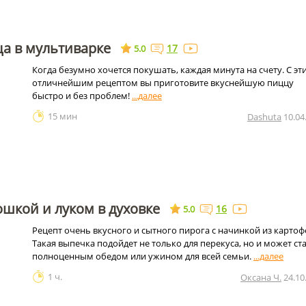
а в мультиварке
17
5.0
Когда безумно хочется покушать, каждая минута на счету. С эт
отличнейшим рецептом вы приготовите вкуснейшую пиццу
быстро и без проблем!
15 мин
Dashuta
10.04
ошкой и луком в духовке
16
5.0
Рецепт очень вкусного и сытного пирога с начинкой из картоф
Такая выпечка подойдет не только для перекуса, но и может ст
полноценным обедом или ужином для всей семьи.
1 ч.
Оксана Ч.
24.10