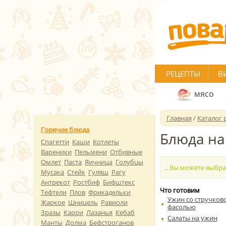
РЕЦЕПТЫ
В
мясо
Главная
/
Каталог 
Горячие блюда
Блюда на
Спагетти
Каши
Котлеты
Вареники
Пельмени
Отбивные
Омлет
Паста
Яичница
Голубцы
... Вы можете выбр
Мусака
Стейк
Гуляш
Рагу
Антрекот
Ростбиф
Бифштекс
Что готовим
Тефтели
Плов
Фрикадельки
Ужин со стручков
Жаркое
Шницель
Равиоли
фасолью
Зразы
Карри
Лазанья
Кебаб
Салаты на ужин
Манты
Долма
Бефстроганов