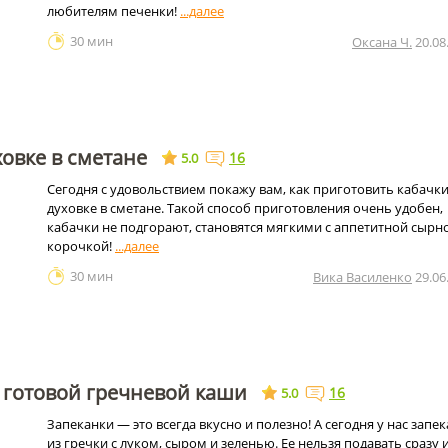
любителям печенки!
30 мин
Оксана Ч.
20.08
ховке в сметане
16
5.0
Сегодня с удовольствием покажу вам, как приготовить кабачки
духовке в сметане. Такой способ приготовления очень удобен,
кабачки не подгорают, становятся мягкими с аппетитной сырн
корочкой!
30 мин
Вика Василенко
29.06
 готовой гречневой каши
16
5.0
Запеканки — это всегда вкусно и полезно! А сегодня у нас запе
из гречки с луком, сыром и зеленью. Ее нельзя подавать сразу 