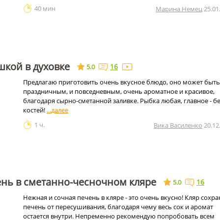
40 мин
Марина Немец
25.01
шкой в духовке
16
5.0
Предлагаю приготовить очень вкусное блюдо, оно может быть
праздничным, и повседневным, очень ароматное и красивое,
благодаря сырно-сметанной заливке. Рыбка любая, главное - б
костей!
1 ч.
Вика Василенко
20.12
ень в сметанно-чесночном кляре
16
5.0
Нежная и сочная печень в кляре - это очень вкусно! Кляр сохра
печень от пересушивания, благодаря чему весь сок и аромат
остается внутри. Непременно рекомендую попробовать всем