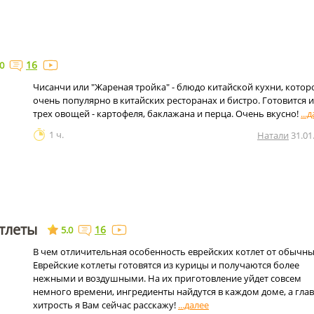
16
.0
Чисанчи или "Жареная тройка" - блюдо китайской кухни, котор
очень популярно в китайских ресторанах и бистро. Готовится и
трех овощей - картофеля, баклажана и перца. Очень вкусно!
1 ч.
Натали
31.01
тлеты
16
5.0
В чем отличительная особенность еврейских котлет от обычн
Еврейские котлеты готовятся из курицы и получаются более
нежными и воздушными. На их приготовление уйдет совсем
немного времени, ингредиенты найдутся в каждом доме, а гла
хитрость я Вам сейчас расскажу!