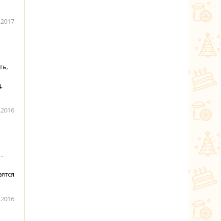
.2017
ть,
.
.2016
-
вятся
.2016