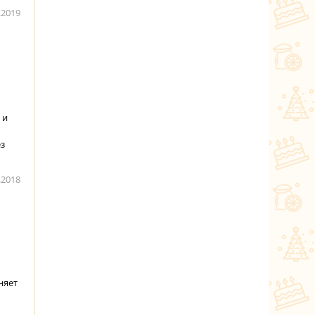
.2019
 и
ез
.2018
няет