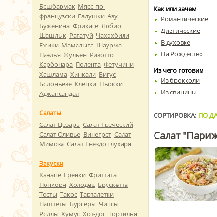
Бешбармак
Мясо по-
Как или зачем
французски
Галушки
Азу
Романтические
Буженина
Фрикасе
Лобио
Диетические
Шашлык
Рататуй
Чахохбили
В духовке
Ежики
Мамалыга
Шаурма
На Рождество
Паэлья
Жульен
Ризотто
Карбонара
Полента
Фетучини
Из чего готовим
Хашлама
Хинкали
Бигус
Из брокколи
Болоньезе
Клецки
Ньокки
Из свинины
Аджапсандал
Салаты
СОРТИРОВКА:
ПО ДА
Салат Цезарь
Салат Греческий
Салат "Пари
Салат Оливье
Винегрет
Салат
Мимоза
Салат Гнездо глухаря
Закуски
Канапе
Гренки
Фриттата
Попкорн
Холодец
Брускетта
Тосты
Такос
Тарталетки
Паштеты
Бургеры
Чипсы
Роллы
Хумус
Хот-дог
Тортилья