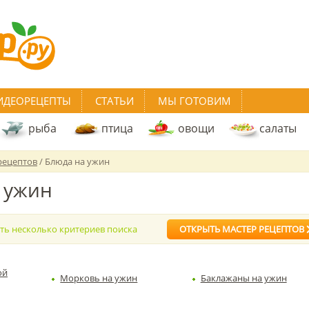
ИДЕОРЕЦЕПТЫ
СТАТЬИ
МЫ ГОТОВИМ
рыба
птица
овощи
салаты
рецептов
/ Блюда на ужин
 ужин
ать несколько критериев поиска
ОТКРЫТЬ МАСТЕР РЕЦЕПТОВ
ой
Морковь на ужин
Баклажаны на ужин