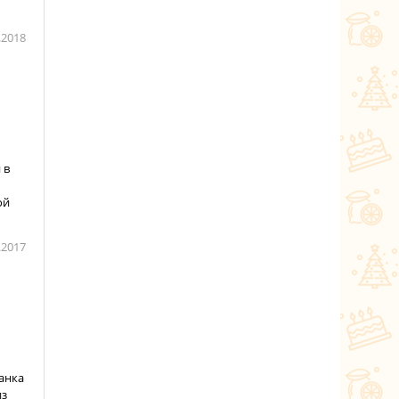
.2018
 в
ой
.2017
канка
из