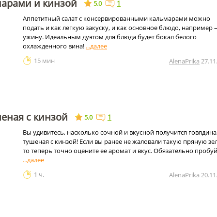
марами и кинзой
1
5.0
Аппетитный салат с консервированными кальмарами можно
подать и как легкую закуску, и как основное блюдо, например 
ужину. Идеальным дуэтом для блюда будет бокал белого
охлажденного вина!
15 мин
AlenaPrika
27.11
еная с кинзой
1
5.0
Вы удивитесь, насколько сочной и вкусной получится говядина
тушеная с кинзой! Если вы ранее не жаловали такую пряную зе
то теперь точно оцените ее аромат и вкус. Обязательно пробуй
1 ч.
AlenaPrika
20.11