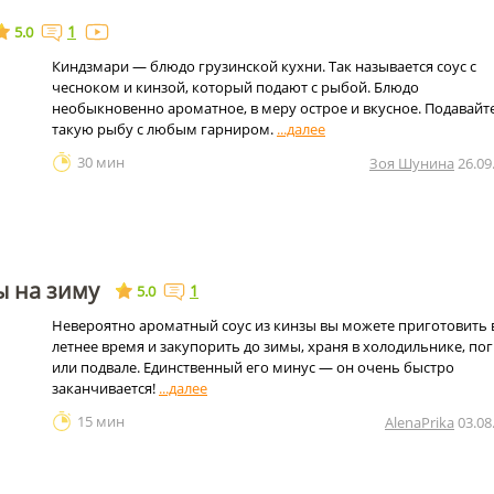
1
5.0
Киндзмари — блюдо грузинской кухни. Так называется соус с
чесноком и кинзой, который подают с рыбой. Блюдо
необыкновенно ароматное, в меру острое и вкусное. Подавайт
такую рыбу с любым гарниром.
30 мин
Зоя Шунина
26.09
ы на зиму
1
5.0
Невероятно ароматный соус из кинзы вы можете приготовить 
летнее время и закупорить до зимы, храня в холодильнике, по
или подвале. Единственный его минус — он очень быстро
заканчивается!
15 мин
AlenaPrika
03.08