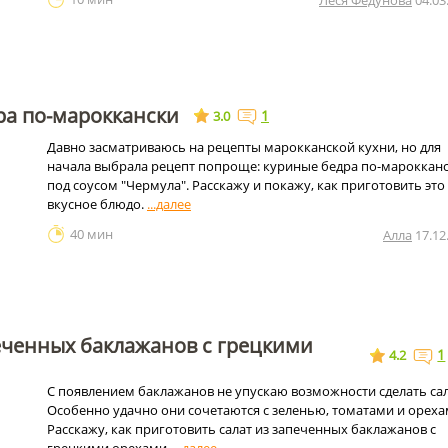
Леся Федунова
04.03
ра по-мароккански
1
3.0
Давно засматриваюсь на рецепты марокканской кухни, но для
начала выбрала рецепт попроще: куриные бедра по-мароккан
под соусом "Чермула". Расскажу и покажу, как приготовить это
вкусное блюдо.
40 мин
Алла
17.12
еченных баклажанов с грецкими
1
4.2
С появлением баклажанов не упускаю возможности сделать сал
Особенно удачно они сочетаются с зеленью, томатами и ореха
Расскажу, как приготовить салат из запеченных баклажанов с