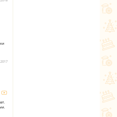
.2018
ски
.2017
ат.
ми.