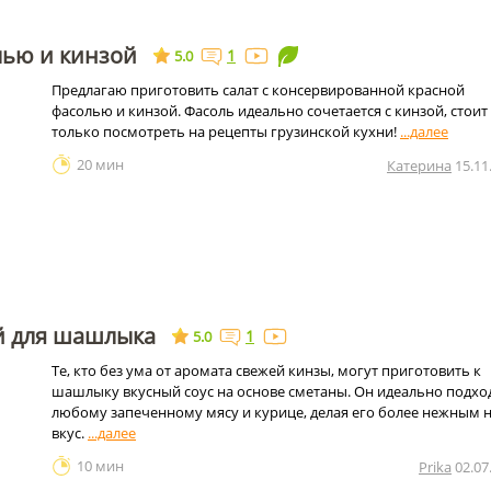
лью и кинзой
1
5.0
Предлагаю приготовить салат с консервированной красной
фасолью и кинзой. Фасоль идеально сочетается с кинзой, стоит
только посмотреть на рецепты грузинской кухни!
20 мин
Катерина
15.11
ой для шашлыка
1
5.0
Те, кто без ума от аромата свежей кинзы, могут приготовить к
шашлыку вкусный соус на основе сметаны. Он идеально подхо
любому запеченному мясу и курице, делая его более нежным 
вкус.
10 мин
Prika
02.07