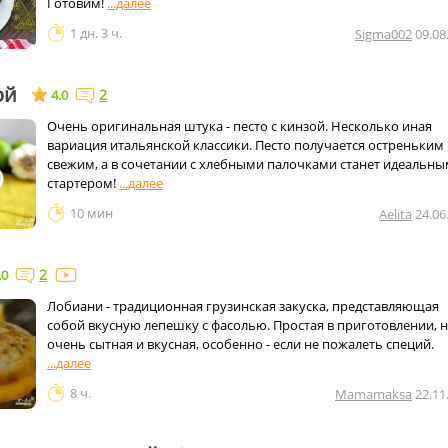
Готовим!
1 дн. 3 ч.
Sigma002
09.08
ой
2
4.0
Очень оригинальная штука - песто с кинзой. Несколько иная
вариация итальянской классики. Песто получается остреньким
свежим, а в сочетании с хлебными палочками станет идеальн
стартером!
10 мин
Aelita
24.06
2
.0
Лобиани - традиционная грузинская закуска, представляющая
собой вкусную лепешку с фасолью. Простая в приготовлении, 
очень сытная и вкусная, особенно - если не пожалеть специй.
8 ч.
Mamamaksa
22.11