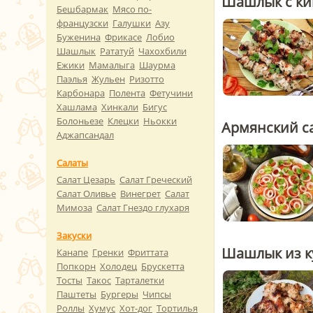
Шашлык с ки
Бешбармак
Мясо по-
французски
Галушки
Азу
Буженина
Фрикасе
Лобио
Шашлык
Рататуй
Чахохбили
Ежики
Мамалыга
Шаурма
Паэлья
Жульен
Ризотто
Карбонара
Полента
Фетучини
Хашлама
Хинкали
Бигус
Болоньезе
Клецки
Ньокки
Армянский са
Аджапсандал
Салаты
Салат Цезарь
Салат Греческий
Салат Оливье
Винегрет
Салат
Мимоза
Салат Гнездо глухаря
Закуски
Шашлык из к
Канапе
Гренки
Фриттата
Попкорн
Холодец
Брускетта
Тосты
Такос
Тарталетки
Паштеты
Бургеры
Чипсы
Роллы
Хумус
Хот-дог
Тортилья