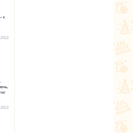
— к
.2022
,
лень,
те!
.2022