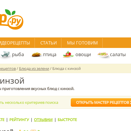
ИДЕОРЕЦЕПТЫ
СТАТЬИ
МЫ ГОТОВИМ
рыба
птица
овощи
салаты
рецептов
/
Блюда из зелени
/ Блюда с кинзой
кинзой
 приготовления вкусных блюд с кинзой.
ать несколько критериев поиска
ОТКРЫТЬ МАСТЕР РЕЦЕПТОВ
ТЕ
|
РЕЙТИНГУ
|
ОТЗЫВАМ
|
БЫСТРОТЕ