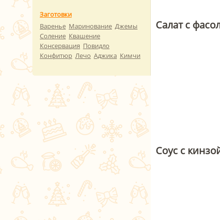
Заготовки
Салат с фасо
Варенье
Маринование
Джемы
Соление
Квашение
Консервация
Повидло
Конфитюр
Лечо
Аджика
Кимчи
Соус с кинз