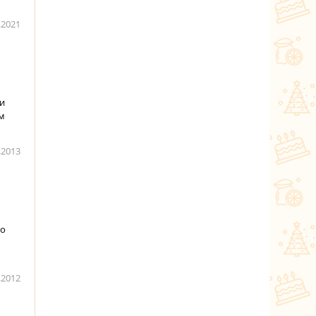
.2021
 и
ым
.2013
но
.2012