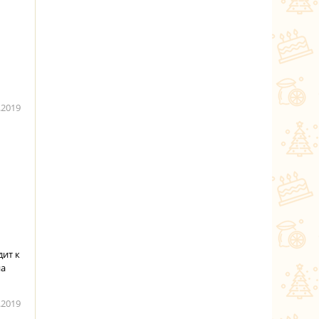
.2019
дит к
на
.2019