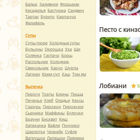
Балык
Заливное
Форшмак
Кесадилья
Бастурма
Сэндвич
Тартар
Бурито
Карпаччо
Фалафель
Песто с кинз
Супы
Супы-пюре
Холодные супы
Бульоны
Окрошка
Уха
Щи
Солянка
Гаспачо
Борщ
Рассольник
Холодник
Свекольник
Харчо
Шурпа
Лагман
Крем-суп
Хаш
Том ям
Лобиани
5
Выпечка
Пироги
Торты
Блины
Пицца
Печенье
Хлеб
Оладьи
Кексы
Глазурь
Пирожки
Пирожное
Сырники
Маффины
Булочки
Брауни
Бисквит
Киш
Запеканка
Вафли
Пончики
Шарлотка
Чизкейк
Суфле
Ватрушки
Лепешки
Пряники