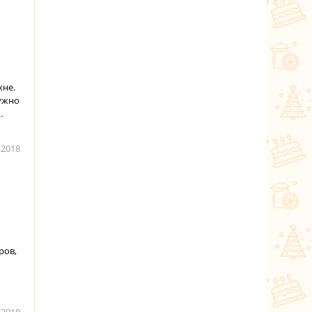
хне.
нужно
.
.2018
ров,