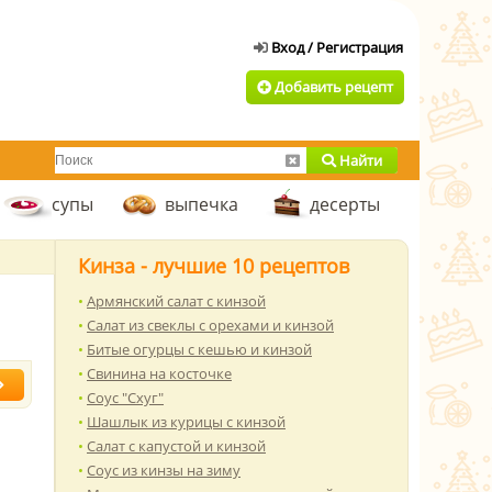
Добавить рецепт
Найти
супы
выпечка
десерты
Кинза - лучшие 10 рецептов
Армянский салат с кинзой
Салат из свеклы с орехами и кинзой
Битые огурцы с кешью и кинзой
Свинина на косточке
Соус "Схуг"
Шашлык из курицы с кинзой
Салат с капустой и кинзой
Соус из кинзы на зиму