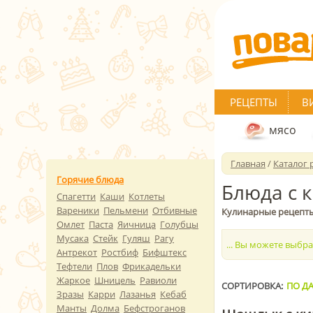
РЕЦЕПТЫ
В
мясо
Главная
/
Каталог 
Горячие блюда
Блюда с 
Спагетти
Каши
Котлеты
Вареники
Пельмени
Отбивные
Кулинарные рецепты
Омлет
Паста
Яичница
Голубцы
Мусака
Стейк
Гуляш
Рагу
... Вы можете выбр
Антрекот
Ростбиф
Бифштекс
Тефтели
Плов
Фрикадельки
Жаркое
Шницель
Равиоли
СОРТИРОВКА:
ПО ДА
Зразы
Карри
Лазанья
Кебаб
Манты
Долма
Бефстроганов