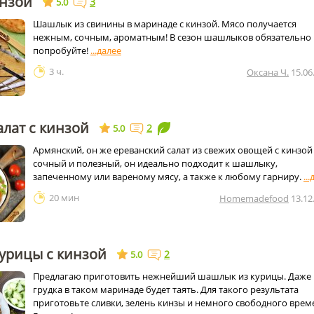
нзой
3
5.0
Шашлык из свинины в маринаде с кинзой. Мясо получается
нежным, сочным, ароматным! В сезон шашлыков обязательно
попробуйте!
3 ч.
Оксана Ч.
15.06
лат с кинзой
2
5.0
Армянский, он же ереванский салат из свежих овощей с кинзо
сочный и полезный, он идеально подходит к шашлыку,
запеченному или вареному мясу, а также к любому гарниру.
20 мин
Homemadefood
13.12
урицы с кинзой
2
5.0
Предлагаю приготовить нежнейший шашлык из курицы. Даже
грудка в таком маринаде будет таять. Для такого результата
приготовьте сливки, зелень кинзы и немного свободного врем