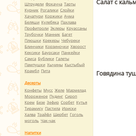
Салат с каль
Штрудели
Фокачча
Тарты
Курник
Рогалики
Слойки
Хачапури
Коржики
Ачма
Беляши
Кулебяка
Пахлава
Профитроли
Эклеры
Круассаны
Трубочки
Манник
Багет
Плюшки
Крекеры
Чебуреки
Блинчики
Корзиночки
Хворост
Кексики
Баурсаки
Панкейки
Самса
Бублики
Галеты
Пампушки
Хычины
Кыстыбый
Крамбл
Пита
Говядина туш
Десерты
Конфеты
Мусс
Желе
Мармелад
Мороженое
Пудинг
Сироп
Крем
Безе
Зефир
Сорбет
Кутья
Тирамису
Пастила
Ириски
Халва
Трайфл
Щербет
Гоголь
моголь
Чак-чак
Напитки