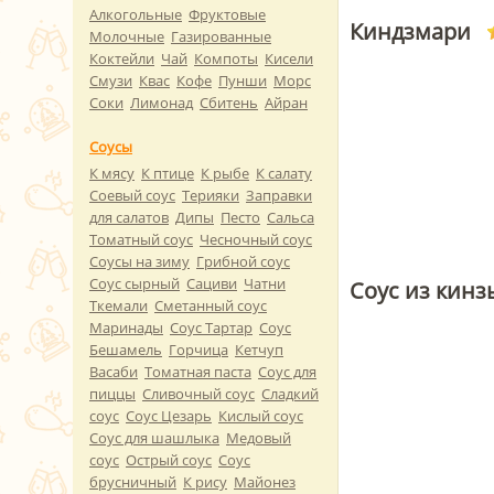
Алкогольные
Фруктовые
Киндзмари
Молочные
Газированные
Коктейли
Чай
Компоты
Кисели
Смузи
Квас
Кофе
Пунши
Морс
Соки
Лимонад
Сбитень
Айран
Соусы
К мясу
К птице
К рыбе
К салату
Соевый соус
Терияки
Заправки
для салатов
Дипы
Песто
Сальса
Томатный соус
Чесночный соус
Соусы на зиму
Грибной соус
Соус сырный
Сациви
Чатни
Соус из кинз
Ткемали
Сметанный соус
Маринады
Соус Тартар
Соус
Бешамель
Горчица
Кетчуп
Васаби
Томатная паста
Соус для
пиццы
Сливочный соус
Сладкий
соус
Соус Цезарь
Кислый соус
Соус для шашлыка
Медовый
соус
Острый соус
Соус
брусничный
К рису
Майонез