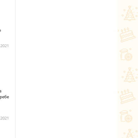
е
.2021
в
гребе
.2021