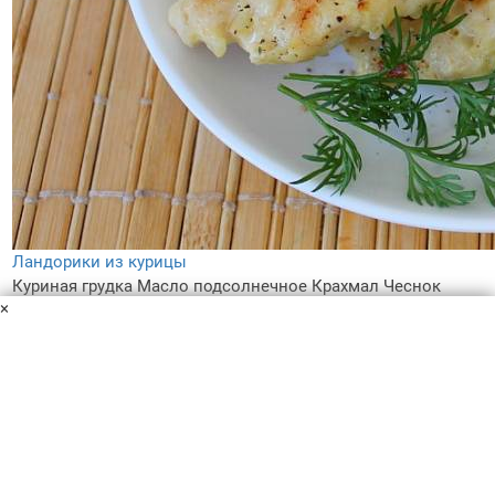
Ландорики из курицы
Куриная грудка
Масло подсолнечное
Крахмал
Чеснок
×
Яйца
Лук
Соль
Перец черный
Ландорики по этому рецепту получаются нежными и
сочными. Подать можно с овощами, картофелем или
рисом. Чаще всего ландорики готовят из телятины, рыбы
или куриного филе, как в данном варианте.
25 мин
–
5.0