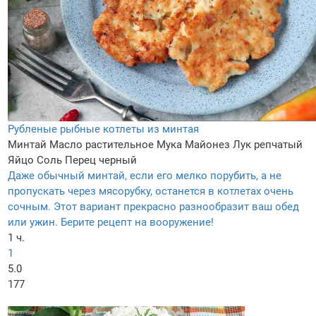
Рубленые рыбные котлеты из минтая
Минтай
Масло растительное
Мука
Майонез
Лук репчатый
Яйцo
Соль
Перец черный
Даже обычный минтай, если его мелко порубить, а не
пропускать через мясорубку, останется в котлетах очень
сочным. Этот вариант прекрасно разнообразит ваш обед
или ужин. Берите рецепт на вооружение!
1 ч.
1
5.0
177