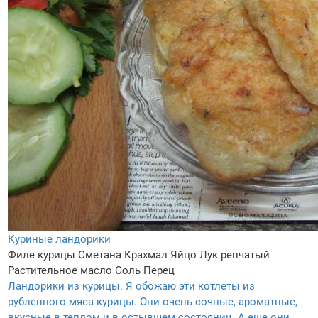
Куриные ландорики
Филе курицы
Сметана
Крахмал
Яйцо
Лук репчатый
Растительное масло
Соль
Перец
Ландорики из курицы. Я обожаю эти котлеты из
рубленного мяса курицы. Они очень сочные, ароматные,
вкусные в теплом и в остывшем состоянии. А еще они