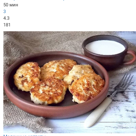
50 мин
3
4.3
181