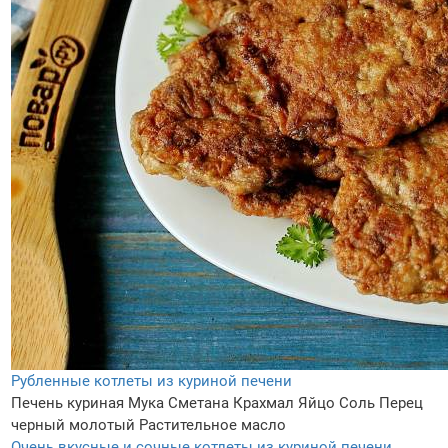
Рубленные котлеты из куриной печени
Печень куриная
Мука
Сметана
Крахмал
Яйцо
Соль
Перец
черный молотый
Растительное масло
Очень вкусные и сочные котлеты из куриной печени.