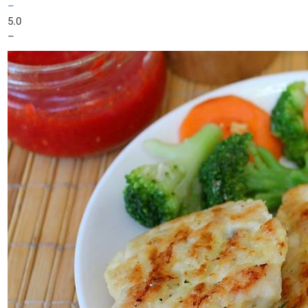
–
5.0
–