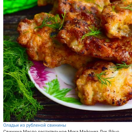
Оладьи из рубленой свинины
Свинина
Масло растительное
Мука
Майонез
Лук
Яйцо