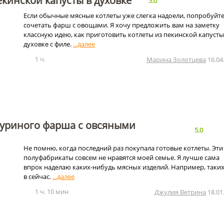
екинской капусты в духовке
5.0
Если обычные мясные котлеты уже слегка надоели, попробуйт
сочетать фарш с овощами. Я хочу предложить вам на заметку
классную идею, как приготовить котлеты из пекинской капусты
духовке с филе.
1 ч.
Марина Золотцева
16.04
куриного фарша с овсяными
5.0
Не помню, когда последний раз покупала готовые котлеты. Эти
полуфабрикаты совсем не нравятся моей семье. Я лучше сама
впрок наделаю каких-нибудь мясных изделий. Например, таких
в сейчас.
1 ч. 10 мин
Джулия Ветрина
18.01