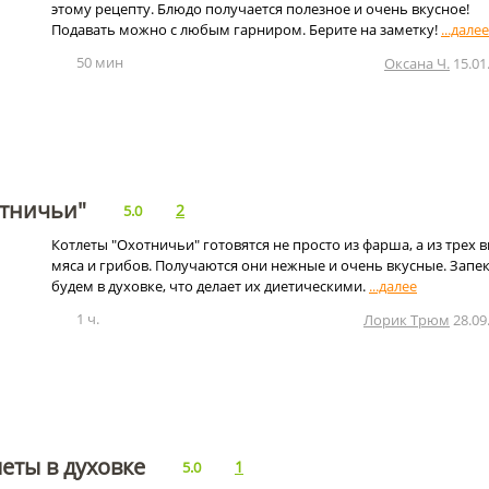
этому рецепту. Блюдо получается полезное и очень вкусное!
Подавать можно с любым гарниром. Берите на заметку!
50 мин
Оксана Ч.
15.01
отничьи"
2
5.0
Котлеты "Охотничьи" готовятся не просто из фарша, а из трех 
мяса и грибов. Получаются они нежные и очень вкусные. Запе
будем в духовке, что делает их диетическими.
1 ч.
Лорик Трюм
28.09
еты в духовке
1
5.0