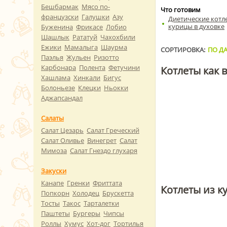
Бешбармак
Мясо по-
Что готовим
французски
Галушки
Азу
Диетические котл
курицы в духовке
Буженина
Фрикасе
Лобио
Шашлык
Рататуй
Чахохбили
Ежики
Мамалыга
Шаурма
СОРТИРОВКА:
ПО ДА
Паэлья
Жульен
Ризотто
Карбонара
Полента
Фетучини
Котлеты как в
Хашлама
Хинкали
Бигус
Болоньезе
Клецки
Ньокки
Аджапсандал
Салаты
Салат Цезарь
Салат Греческий
Салат Оливье
Винегрет
Салат
Мимоза
Салат Гнездо глухаря
Закуски
Канапе
Гренки
Фриттата
Котлеты из к
Попкорн
Холодец
Брускетта
Тосты
Такос
Тарталетки
Паштеты
Бургеры
Чипсы
Роллы
Хумус
Хот-дог
Тортилья