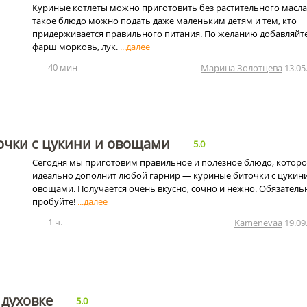
Куриные котлеты можно приготовить без растительного масл
такое блюдо можно подать даже маленьким детям и тем, кто
придерживается правильного питания. По желанию добавляйте
фарш морковь, лук.
40 мин
Марина Золотцева
13.05
очки с цукини и овощами
5.0
Сегодня мы приготовим правильное и полезное блюдо, которо
идеально дополнит любой гарнир — куриные биточки с цукини
овощами. Получается очень вкусно, сочно и нежно. Обязатель
пробуйте!
1 ч.
Kamenevaa
19.09
 духовке
5.0