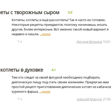
леты с творожным сыром
5.0
Котлеты, котлеты и ещё раз котлеты! Так я часто их готовлю.
Некоторые рецепты приедаются, поэтому начинаешь искать
другие, более интересные. Вот именно такой новый вариант я
недавно и нашла.
1 ч.
Джулия Ветрина
10.01
котлеты в духовке
4.1
Тем кто следит за своей фигурой необходимо подбирать
диетическую пищу под стать своим желаниям. Предлагаю вам
простой рецепт приготовления диетических котлет из кабачков
куриного фарша.
1 ч.
Алексей Марчук
27.05