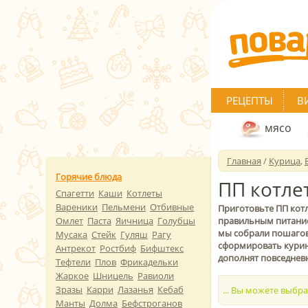
РЕЦЕПТЫ
В
мясо
Главная
/
Курица
,
Горячие блюда
ПП котле
Спагетти
Каши
Котлеты
Вареники
Пельмени
Отбивные
Приготовьте ПП котле
Омлет
Паста
Яичница
Голубцы
правильным питание
мы собрали пошаговы
Мусака
Стейк
Гуляш
Рагу
сформировать курины
Антрекот
Ростбиф
Бифштекс
дополнят повседнев
Тефтели
Плов
Фрикадельки
Жаркое
Шницель
Равиоли
Зразы
Карри
Лазанья
Кебаб
... Вы можете выбр
Манты
Долма
Бефстроганов