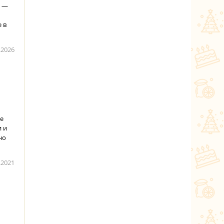
а —
 в
.2026
е
 и
но
.2021