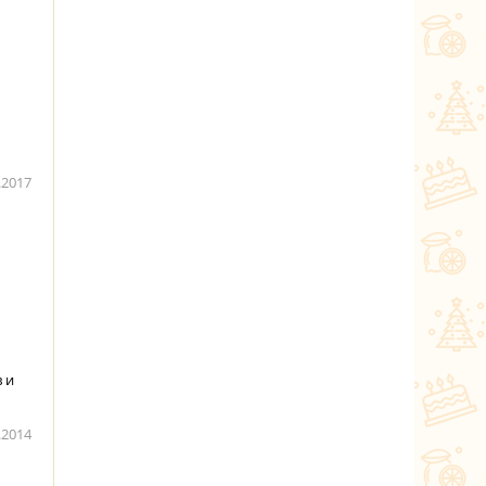
.2017
 и
.2014