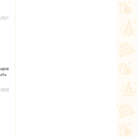
.2021
видов
кать
.2020