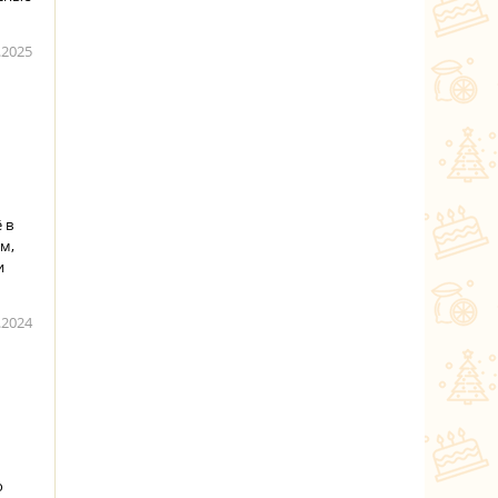
.2025
 в
м,
и
.2024
о