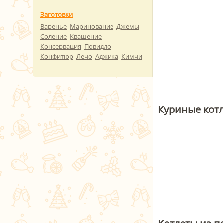
Заготовки
Варенье
Маринование
Джемы
Соление
Квашение
Консервация
Повидло
Конфитюр
Лечо
Аджика
Кимчи
Куриные котл