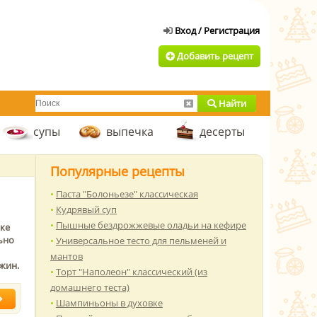
Добавить рецепт
Найти
супы
выпечка
десерты
Популярные рецепты
Паста "Болоньезе" классическая
Кудрявый суп
Пышные бездрожжевые оладьи на кефире
рке
ьно
Универсальное тесто для пельменей и
мантов
жин.
Торт "Наполеон" классический (из
домашнего теста)
Шампиньоны в духовке