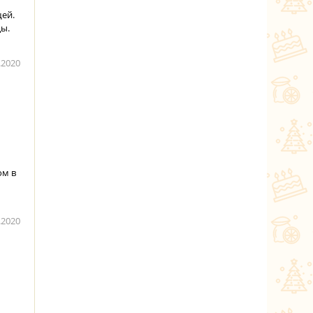
щей.
цы.
.2020
ом в
.2020