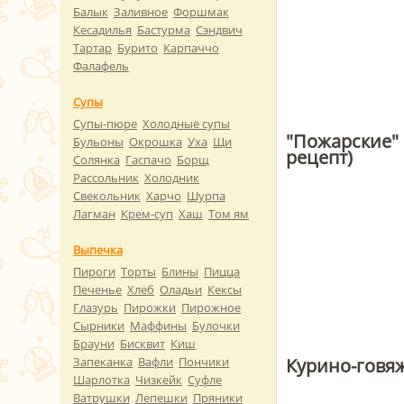
Балык
Заливное
Форшмак
Кесадилья
Бастурма
Сэндвич
Тартар
Бурито
Карпаччо
Фалафель
Супы
Супы-пюре
Холодные супы
"Пожарские" 
Бульоны
Окрошка
Уха
Щи
рецепт)
Солянка
Гаспачо
Борщ
Рассольник
Холодник
Свекольник
Харчо
Шурпа
Лагман
Крем-суп
Хаш
Том ям
Выпечка
Пироги
Торты
Блины
Пицца
Печенье
Хлеб
Оладьи
Кексы
Глазурь
Пирожки
Пирожное
Сырники
Маффины
Булочки
Брауни
Бисквит
Киш
Курино-говяж
Запеканка
Вафли
Пончики
Шарлотка
Чизкейк
Суфле
Ватрушки
Лепешки
Пряники