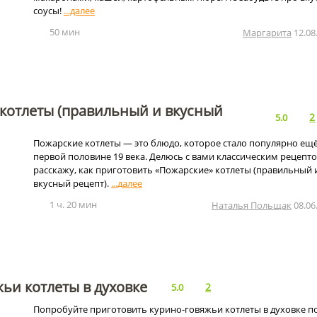
соусы!
50 мин
Маргарита
12.08
котлеты (правильный и вкусный
2
5.0
Пожарские котлеты — это блюдо, которое стало популярно ещё
первой половине 19 века. Делюсь с вами классическим рецепто
расскажу, как приготовить «Пожарские» котлеты (правильный 
вкусный рецепт).
1 ч. 20 мин
Наталья Польщак
08.06
ьи котлеты в духовке
2
5.0
Попробуйте приготовить курино-говяжьи котлеты в духовке п