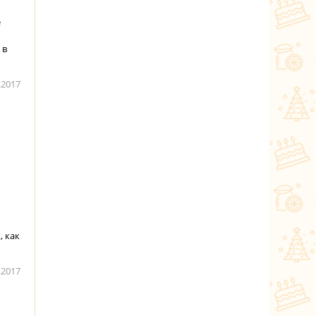
е
 в
.2017
, как
.2017