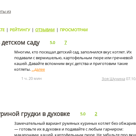
еты из
ТЕ
|
РЕЙТИНГУ
|
ОТЗЫВАМ
|
ПРОСМОТРАМ
 детском саду
7
5.0
Многим, кто посещал детский сад, заполнился вкус котлет. Их
подавали с вермишелью, картофельным пюре или гречневой
кашей. Давайте вспомним вкус детства и приготовим такие
котлеты.
1 ч. 20 мин
Зоя Шунина
07.10
уриной грудки в духовке
2
5.0
Замечательный вариант румяных куриных котлет без обжари
— готовьте их в духовке и подавайте с любым гарниром:
макаронами, кашей, картофельным пюре. Не забудьте про вку