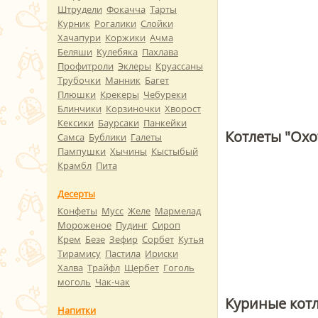
Штрудели
Фокачча
Тарты
Курник
Рогалики
Слойки
Хачапури
Коржики
Ачма
Беляши
Кулебяка
Пахлава
Профитроли
Эклеры
Круассаны
Трубочки
Манник
Багет
Плюшки
Крекеры
Чебуреки
Блинчики
Корзиночки
Хворост
Кексики
Баурсаки
Панкейки
Котлеты "Ох
Самса
Бублики
Галеты
Пампушки
Хычины
Кыстыбый
Крамбл
Пита
Десерты
Конфеты
Мусс
Желе
Мармелад
Мороженое
Пудинг
Сироп
Крем
Безе
Зефир
Сорбет
Кутья
Тирамису
Пастила
Ириски
Халва
Трайфл
Щербет
Гоголь
моголь
Чак-чак
Куриные котл
Напитки