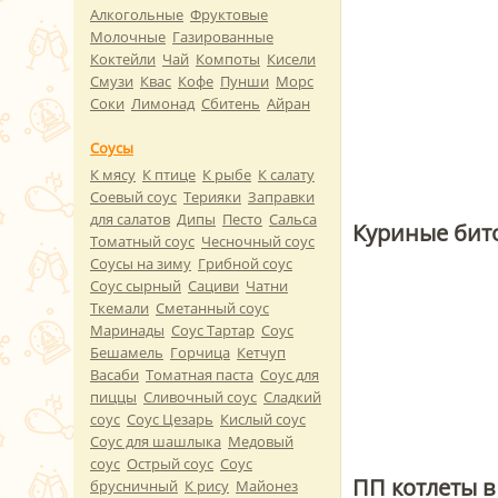
Алкогольные
Фруктовые
Молочные
Газированные
Коктейли
Чай
Компоты
Кисели
Смузи
Квас
Кофе
Пунши
Морс
Соки
Лимонад
Сбитень
Айран
Соусы
К мясу
К птице
К рыбе
К салату
Соевый соус
Терияки
Заправки
для салатов
Дипы
Песто
Сальса
Куриные бит
Томатный соус
Чесночный соус
Соусы на зиму
Грибной соус
Соус сырный
Сациви
Чатни
Ткемали
Сметанный соус
Маринады
Соус Тартар
Соус
Бешамель
Горчица
Кетчуп
Васаби
Томатная паста
Соус для
пиццы
Сливочный соус
Сладкий
соус
Соус Цезарь
Кислый соус
Соус для шашлыка
Медовый
соус
Острый соус
Соус
ПП котлеты в
брусничный
К рису
Майонез