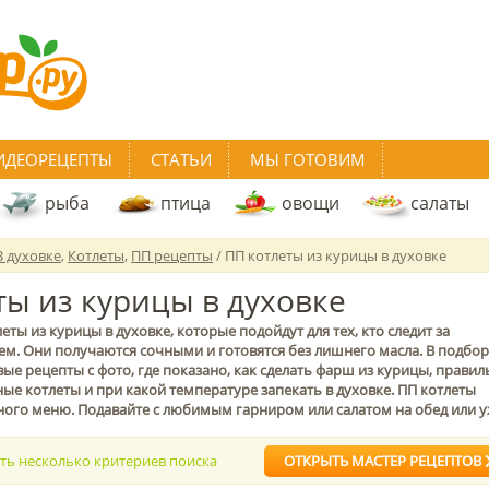
ИДЕОРЕЦЕПТЫ
СТАТЬИ
МЫ ГОТОВИМ
рыба
птица
овощи
салаты
В духовке
,
Котлеты
,
ПП рецепты
/ ПП котлеты из курицы в духовке
ты из курицы в духовке
ты из курицы в духовке, которые подойдут для тех, кто следит за
м. Они получаются сочными и готовятся без лишнего масла. В подбо
е рецепты с фото, где показано, как сделать фарш из курицы, правил
е котлеты и при какой температуре запекать в духовке. ПП котлеты
ного меню. Подавайте с любимым гарниром или салатом на обед или у
ать несколько критериев поиска
ОТКРЫТЬ МАСТЕР РЕЦЕПТОВ