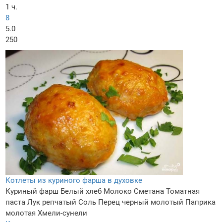
1 ч.
8
5.0
250
Котлеты из куриного фарша в духовке
Куриный фарш
Белый хлеб
Молоко
Сметана
Томатная
паста
Лук репчатый
Соль
Перец черный молотый
Паприка
молотая
Хмели-сунели