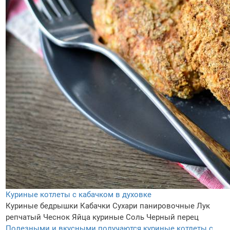
Куриные котлеты с кабачком в духовке
Куриные бедрышки
Кабачки
Сухари панировочные
Лук
репчатый
Чеснок
Яйца куриные
Соль
Черный перец
Полезными и вкусными получаются куриные котлеты с