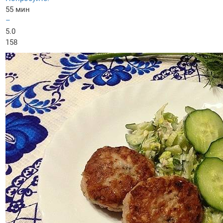
55 мин
–
5.0
158