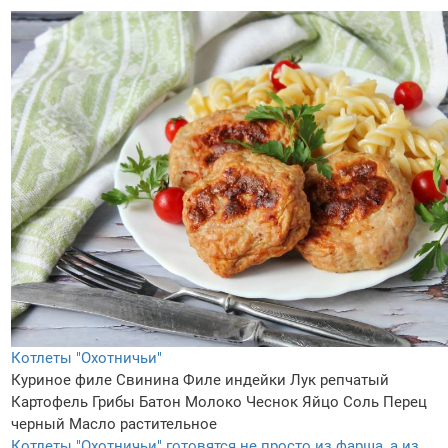
Котлеты "Охотничьи"
Куриное филе
Свинина
Филе индейки
Лук репчатый
Картофель
Грибы
Батон
Молоко
Чеснок
Яйцо
Соль
Перец
черный
Масло растительное
Котлеты "Охотничьи" готовятся не просто из фарша, а из