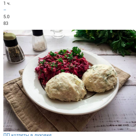
1 ч.
–
5.0
83
ПП котлеты в духовке