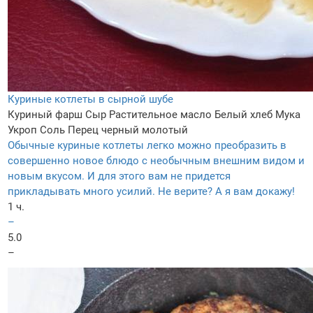
Куриные котлеты в сырной шубе
Куриный фарш
Сыр
Растительное масло
Белый хлеб
Мука
Укроп
Соль
Перец черный молотый
Обычные куриные котлеты легко можно преобразить в
совершенно новое блюдо с необычным внешним видом и
новым вкусом. И для этого вам не придется
прикладывать много усилий. Не верите? А я вам докажу!
1 ч.
–
5.0
–