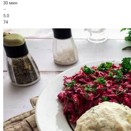
30 мин
–
5.0
74