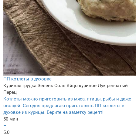
ПП котлеты в духовке
Куриная грудка
Зелень
Соль
Яйцо куриное
Лук репчатый
Перец
Котлеты можно приготовить из мяса, птицы, рыбы и даже
овощей. Сегодня предлагаю приготовить ПП котлеты в
духовке из курицы. Берите на заметку рецепт!
50 мин
–
5.0