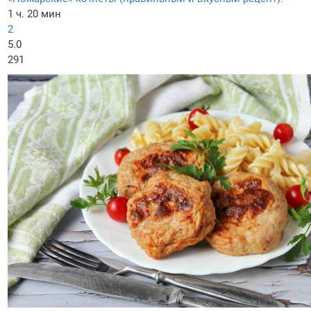
1 ч. 20 мин
2
5.0
291