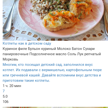
Котлеты как в детском саду
Куриное филе
Бульон куриный
Молоко
Батон
Сухари
панировочные
Подсолнечное масло
Соль
Лук репчатый
Морковь
Многим, кто посещал детский сад, заполнился вкус
котлет. Их подавали с вермишелью, картофельным пюре
или гречневой кашей. Давайте вспомним вкус детства и
приготовим такие котлеты.
1 ч. 20 мин
7
5.0
106