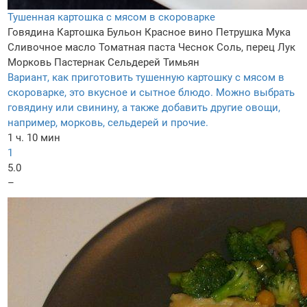
Тушенная картошка с мясом в скороварке
Говядина
Картошка
Бульон
Красное вино
Петрушка
Мука
Сливочное масло
Томатная паста
Чеснок
Соль, перец
Лук
Морковь
Пастернак
Сельдерей
Тимьян
Вариант, как приготовить тушенную картошку с мясом в
скороварке, это вкусное и сытное блюдо. Можно выбрать
говядину или свинину, а также добавить другие овощи,
например, морковь, сельдерей и прочие.
1 ч. 10 мин
1
5.0
–