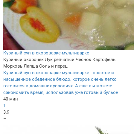
Куриный суп в скороварке-мультиварке
Куриный окорочек
Лук репчатый
Чеснок
Картофель
Морковь
Лапша
Соль и перец
Куриный суп в скороварке-мультиварке - простое и
насыщенное обеденное блюдо, которое очень легко
готовится в домашних условиях. А еще вы можете
сэкономить время, использовав уже готовый бульон.
40 мин
1
3.9
–