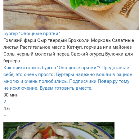
Бургер "Овощные прятки"
Говяжий фарш
Сыр твердый
Брокколи
Морковь
Салатные
листья
Растительное масло
Кетчуп, горчица или майонез
Соль, черный молотый перец
Свежий огурец
Булочки для
бургера
Как приготовить бургер "Овощные прятки"? Представьте
себе, это очень просто. Бургеры надежно вошли в рацион
многих и очень полюбились. Подписчики Повар.ру тому
не исключение. Будем готовить вместе.
30 мин
2
4.6
–