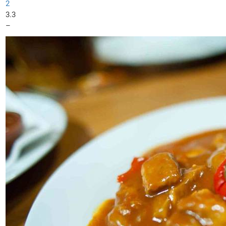
2
3.3
–