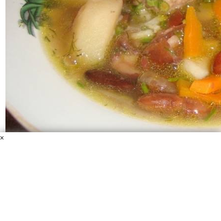
×
Фасолевый суп в скороварке
Фасоль
Говядина
Морковь
Лук репчатый
Сельдерей
Зелень
Соль
Перец
Фасолевый суп – это прекрасное первое блюдо, которое,