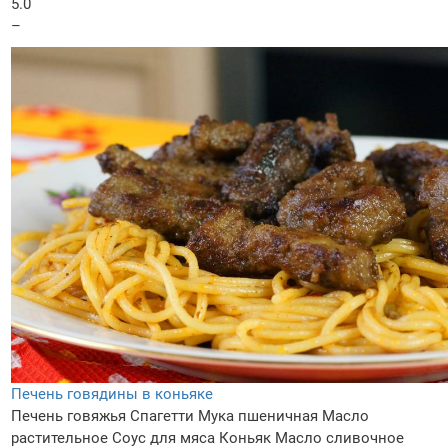
5.0
–
Печень говядины в коньяке
Печень говяжья
Спагетти
Мука пшеничная
Масло
растительное
Соус для мяса
Коньяк
Масло сливочное