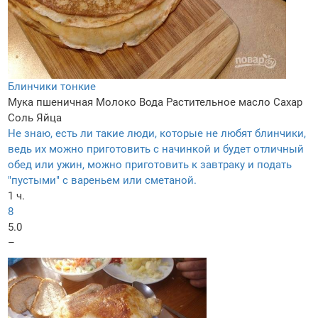
Блинчики тонкие
Мука пшеничная
Молоко
Вода
Растительное масло
Сахар
Соль
Яйца
Не знаю, есть ли такие люди, которые не любят блинчики,
ведь их можно приготовить с начинкой и будет отличный
обед или ужин, можно приготовить к завтраку и подать
"пустыми" с вареньем или сметаной.
1 ч.
8
5.0
–