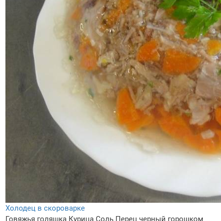
Холодец в скороварке
Говяжья голяшка
Курица
Соль
Перец черный горошком