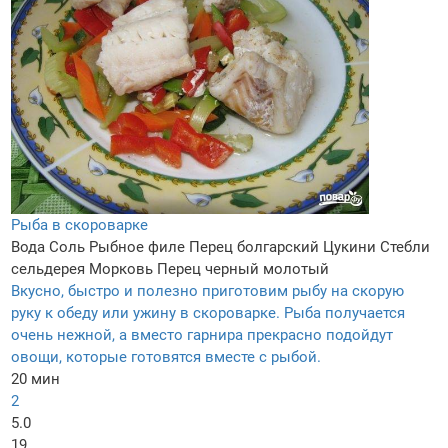
Рыба в скороварке
Вода
Соль
Рыбное филе
Перец болгарский
Цукини
Стебли
сельдерея
Морковь
Перец черный молотый
Вкусно, быстро и полезно приготовим рыбу на скорую
руку к обеду или ужину в скороварке. Рыба получается
очень нежной, а вместо гарнира прекрасно подойдут
овощи, которые готовятся вместе с рыбой.
20 мин
2
5.0
19