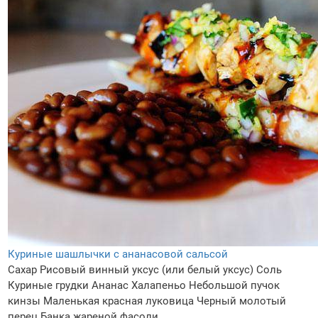
Куриные шашлычки с ананасовой сальсой
Сахар
Рисовый винный уксус (или белый уксус)
Соль
Куриные грудки
Ананас
Халапеньо
Небольшой пучок
кинзы
Маленькая красная луковица
Черный молотый
перец
Банка жареной фасоли