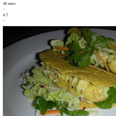
40 мин
–
4.7
–