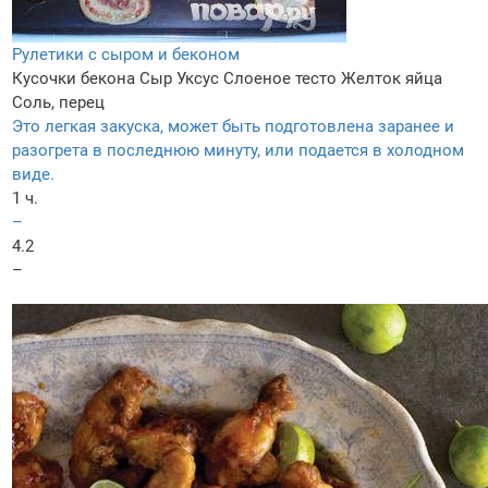
Рулетики с сыром и беконом
Кусочки бекона
Сыр
Уксус
Слоеное тесто
Желток яйца
Соль, перец
Это легкая закуска, может быть подготовлена заранее и
разогрета в последнюю минуту, или подается в холодном
виде.
1 ч.
–
4.2
–