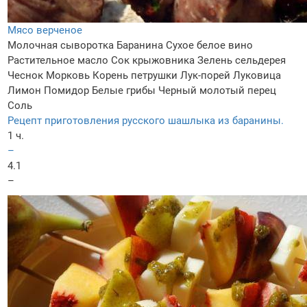
Мясо верченое
Молочная сыворотка
Баранина
Сухое белое вино
Растительное масло
Сок крыжовника
Зелень сельдерея
Чеснок
Морковь
Корень петрушки
Лук-порей
Луковица
Лимон
Помидор
Белые грибы
Черный молотый перец
Соль
Рецепт приготовления русского шашлыка из баранины.
1 ч.
–
4.1
–