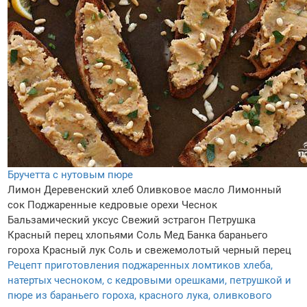
Бручетта с нутовым пюре
Лимон
Деревенский хлеб
Оливковое масло
Лимонный
сок
Поджаренные кедровые орехи
Чеснок
Бальзамический уксус
Свежий эстрагон
Петрушка
Красный перец хлопьями
Соль
Мед
Банка бараньего
гороха
Красный лук
Соль и свежемолотый черный перец
Рецепт приготовления поджаренных ломтиков хлеба,
натертых чесноком, с кедровыми орешками, петрушкой и
пюре из бараньего гороха, красного лука, оливкового