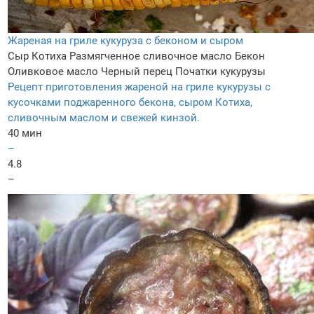
Жареная на гриле кукуруза с беконом и сыром
Сыр Котиха
Размягченное сливочное масло
Бекон
Оливковое масло
Черный перец
Початки кукурузы
Рецепт приготовления жареной на гриле кукурузы с
кусочками поджаренного бекона, сыром Котиха,
сливочным маслом и свежей кинзой.
40 мин
–
4.8
–