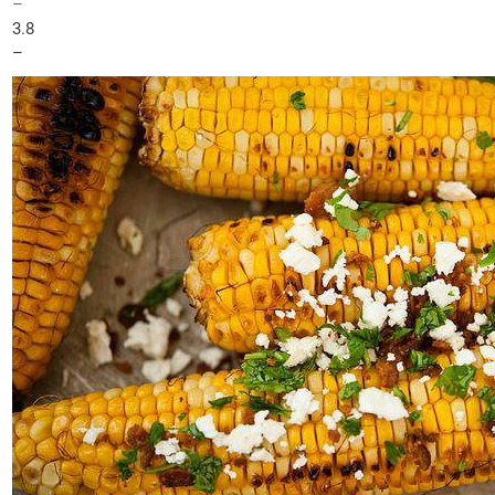
–
3.8
–