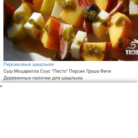
Персиковые шашлыки
Сыр Моцарелла
Соус "Песто"
Персик
Груша
Фиги
Деревянные палочки для шашлыка
Рецепт приготовления необычного вегетарианского
×
блюда, которым можно приятно порадовать всех
окружающих в любой сезон.
15 мин
–
3.5
–