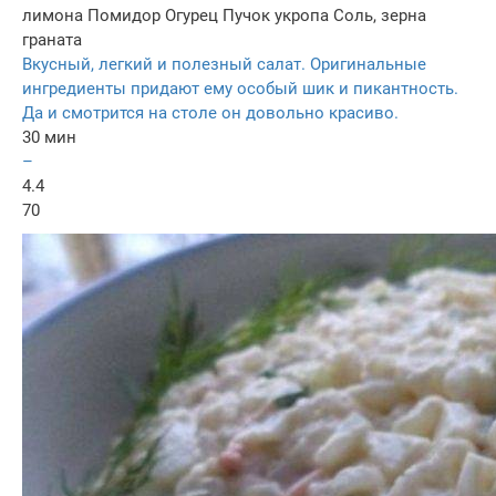
лимона
Помидор
Огурец
Пучок укропа
Соль, зерна
граната
Вкусный, легкий и полезный салат. Оригинальные
ингредиенты придают ему особый шик и пикантность.
Да и смотрится на столе он довольно красиво.
30 мин
–
4.4
70