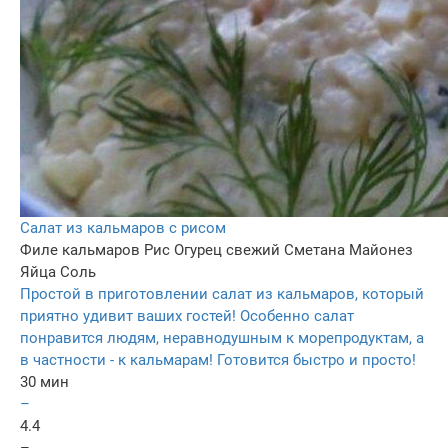
Салат из кальмаров с рисом
Филе кальмаров
Рис
Огурец свежий
Сметана
Майонез
Яйца
Соль
Простой в приготовлении салат из кальмаров, который
приятно удивит ваших гостей! Особенно салат
понравится людям, неравнодушным к морепродуктам, а
в частности - к кальмарам! Готовится быстро и просто!
30 мин
–
4.4