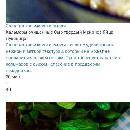
Салат из кальмаров с сыром
Кальмары очищенные
Сыр твердый
Майонез
Яйца
Луковица
Салат из кальмаров с сыром - салат с удивительно
нежной и мягкой текстурой, который не может не
понравиться вашим гостям. Простой рецепт салата из
кальмаров с сыром - спасение в преддверии
праздников.
30 мин
–
4.1
–