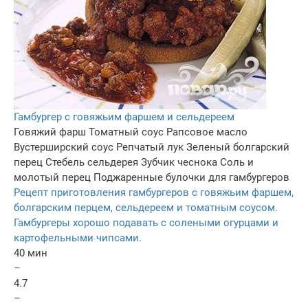
Гамбургер с говяжьим фаршем и сельдереем
Говяжий фарш
Томатный соус
Рапсовое масло
Вустерширский соус
Репчатый лук
Зеленый болгарский
перец
Стебель сельдерея
Зубчик чеснока
Соль и
молотый перец
Поджаренные булочки для гамбургеров
Рецепт приготовления гамбургеров с говяжьим фаршем,
болгарским перцем, сельдереем и томатным соусом.
Гамбургеры хорошо подавать с солеными огурцами и
картофельными чипсами.
40 мин
–
4.7
–