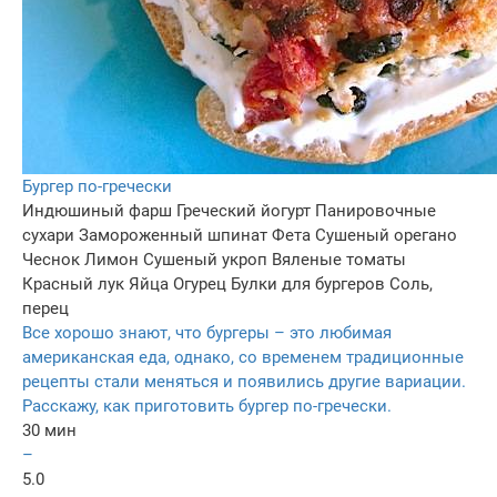
Бургер по-гречески
Индюшиный фарш
Греческий йогурт
Панировочные
сухари
Замороженный шпинат
Фета
Сушеный орегано
Чеснок
Лимон
Сушеный укроп
Вяленые томаты
Красный лук
Яйца
Огурец
Булки для бургеров
Соль,
перец
Все хорошо знают, что бургеры – это любимая
американская еда, однако, со временем традиционные
рецепты стали меняться и появились другие вариации.
Расскажу, как приготовить бургер по-гречески.
30 мин
–
5.0