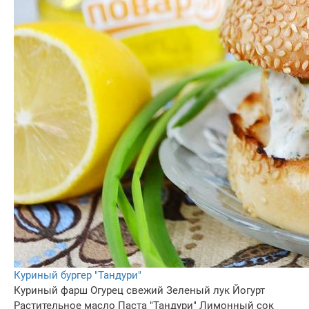
Куриный бургер "Тандури"
Куриный фарш
Огурец свежий
Зеленый лук
Йогурт
Растительное масло
Паста "Тандури"
Лимонный сок