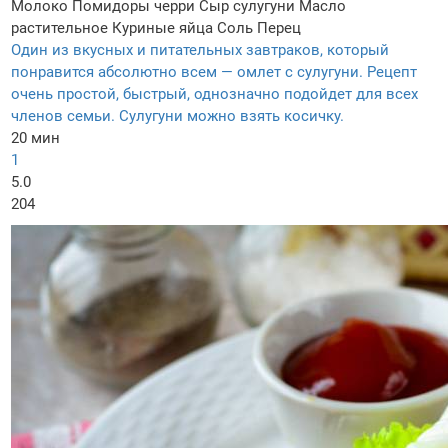
Молоко
Помидоры черри
Сыр сулугуни
Масло
растительное
Куриные яйца
Соль
Перец
Один из вкусных и питательных завтраков, который
понравится абсолютно всем — омлет с сулугуни. Рецепт
очень простой, быстрый, однозначно подойдет для всех
членов семьи. Сулугуни можно взять косичку.
20 мин
1
5.0
204