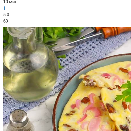
10 мин
1
5.0
63