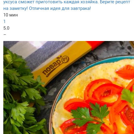
уксуса сможет приготовить каждая хозяйка. Берите рецепт
на заметку! Отличная идея для завтрака!
10 мин
1
5.0
–