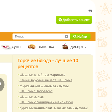
Добавить рецепт
Найти
супы
выпечка
десерты
Горячие блюда - лучшие 10
рецептов
Шашлык в чайном маринаде
Самый вкусный рецепт шашлыка
Маринад для шашлыка с луком
Шашлык "Наполеон"
Шашлык за час
Шашлык с горчицей и майонезом
Куриные шашлычки на шпажках в духовке