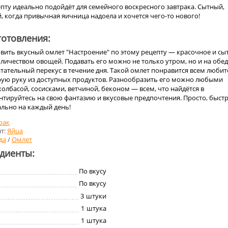
пту идеально подойдёт для семейного воскресного завтрака. Сытный,
, когда привычная яичница надоела и хочется чего-то нового!
отовления:
вить вкусный омлет "Настроение" по этому рецепту — красочное и сы
ичеством овощей. Подавать его можно не только утром, но и на обед
питательный перекус в течение дня. Такой омлет понравится всем люби
рую руку из доступных продуктов. Разнообразить его можно любыми
олбасой, сосисками, ветчиной, беконом — всем, что найдётся в
тируйтесь на свою фантазию и вкусовые предпочтения. Просто, быстр
ально на каждый день!
рак
т:
Яйца
да
/
Омлет
едиенты:
По вкусу
По вкусу
3
штуки
1
штука
1
штука