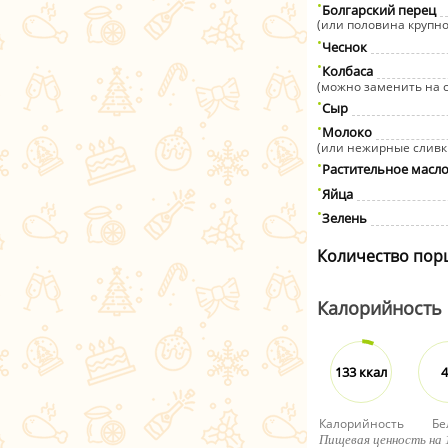
Болгарский перец
(или половина крупно
Чеснок
Колбаса
(можно заменить на 
Сыр
Молоко
(или нежирные сливк
Растительное масл
Яйца
Зелень
Количество пор
Калорийность
133 ккал
4
Калорийность
Бе
Пищевая ценность на 