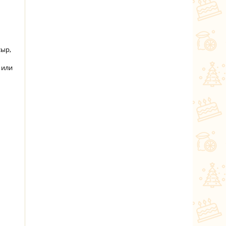
сыр,
 или