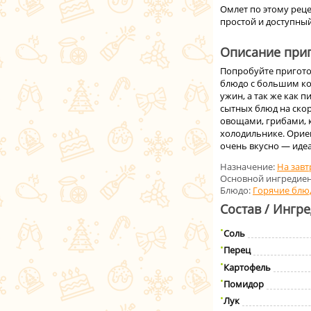
Омлет по этому реце
простой и доступный
Описание приг
Попробуйте пригото
блюдо с большим кол
ужин, а так же как 
сытных блюд на ско
овощами, грибами, к
холодильнике. Ориен
очень вкусно — иде
Назначение:
На завт
Основной ингредиен
Блюдо:
Горячие блю
Состав / Ингр
Соль
Перец
Картофель
Помидор
Лук