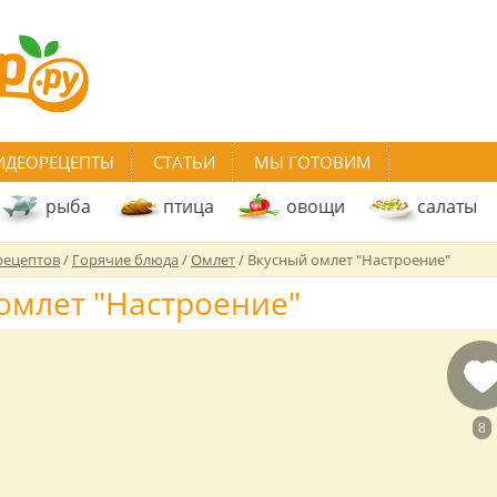
ИДЕОРЕЦЕПТЫ
СТАТЬИ
МЫ ГОТОВИМ
рыба
птица
овощи
салаты
рецептов
/
Горячие блюда
/
Омлет
/
Вкусный омлет "Настроение"
омлет "Настроение"
8