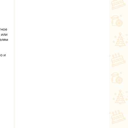
тное
 или
телям
о и