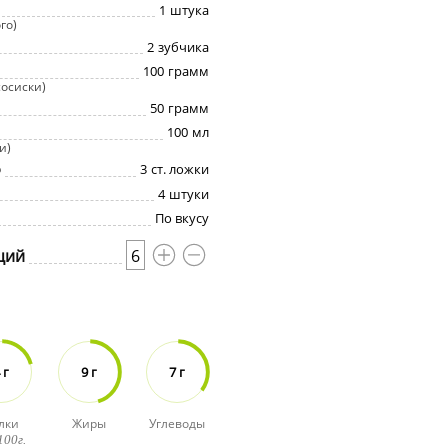
1
штука
го)
2
зубчика
100
грамм
сосиски)
50
грамм
100
мл
и)
о
3
ст. ложки
4
штуки
По вкусу
ций
6
 г
9 г
7 г
лки
Жиры
Углеводы
100г.