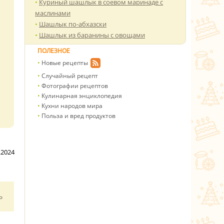
Куриный шашлык в соевом маринаде с
маслинами
Шашлык по-абхазски
Шашлык из баранины с овощами
ПОЛЕЗНОЕ
Новые рецепты
Случайный рецепт
Фотографии рецептов
Кулинарная энциклопедия
Кухни народов мира
Польза и вред продуктов
.2024
ь