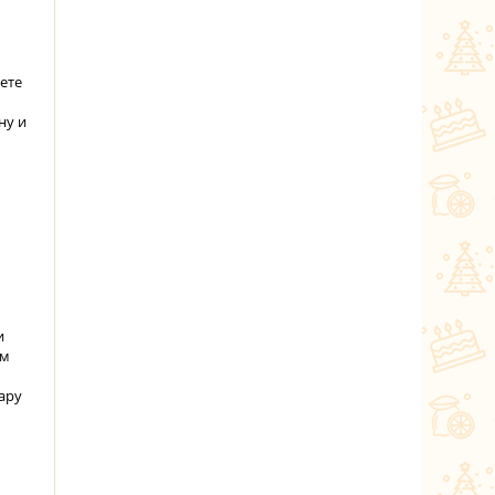
ете
ну и
и
ом
ару