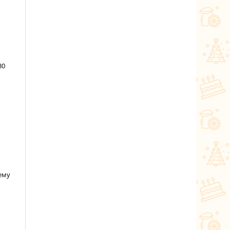
30
ему