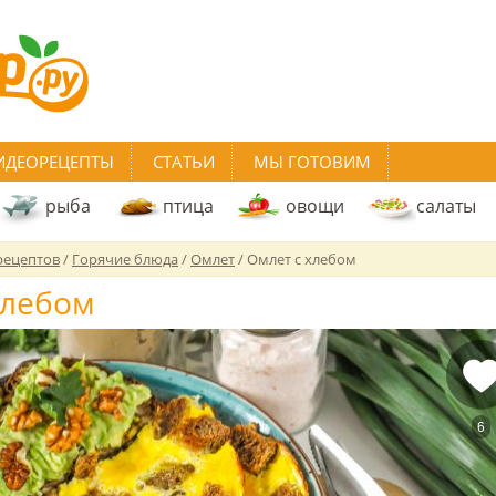
ИДЕОРЕЦЕПТЫ
СТАТЬИ
МЫ ГОТОВИМ
рыба
птица
овощи
салаты
рецептов
/
Горячие блюда
/
Омлет
/
Омлет с хлебом
хлебом
6