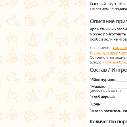
Быстрый, вкусный и 
Омлет лучше подават
Описание приг
Ароматный и красочн
можно приготовить к
особой роли не игра
Назначение:
На завт
На скорую руку
/
лу
Основной ингредиен
Блюдо:
Горячие блю
Состав / Ингр
Яйцо куриное
Молоко
(любой жирности)
Хлеб черный
Соль
Масло растительно
Количество пор