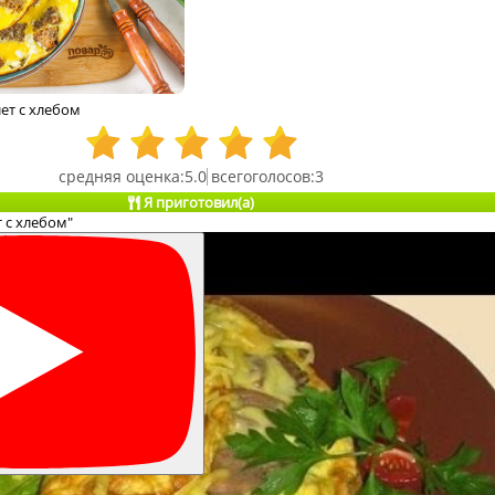
ет с хлебом
5.0
3
Я приготовил(а)
 с хлебом"