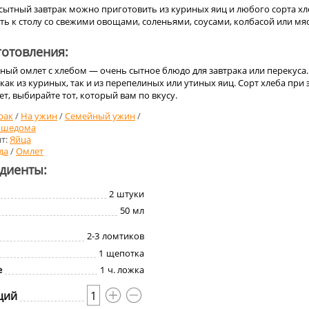
сытный завтрак можно приготовить из куриных яиц и любого сорта хл
ь к столу со свежими овощами, соленьями, соусами, колбасой или мя
отовления:
ый омлет с хлебом — очень сытное блюдо для завтрака или перекуса.
ак из куриных, так и из перепелиных или утиных яиц. Сорт хлеба при 
ет, выбирайте тот, который вам по вкусу.
рак
/
На ужин
/
Семейный ужин
/
чшедома
т:
Яйца
да
/
Омлет
едиенты:
2
штуки
50
мл
2-3
ломтиков
1
щепотка
е
1
ч. ложка
ций
1