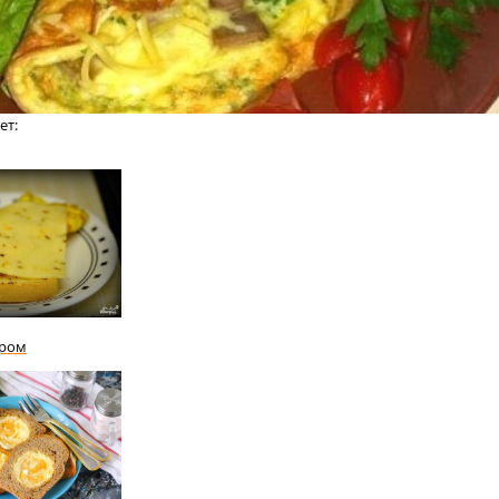
ет:
ыром