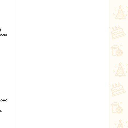
и
асле
ерно
.