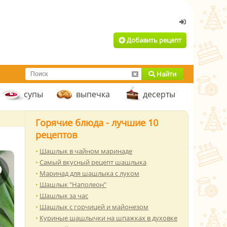
Добавить рецепт
Найти
супы
выпечка
десерты
Горячие блюда - лучшие 10
рецептов
Шашлык в чайном маринаде
Самый вкусный рецепт шашлыка
Маринад для шашлыка с луком
Шашлык "Наполеон"
Шашлык за час
Шашлык с горчицей и майонезом
Куриные шашлычки на шпажках в духовке