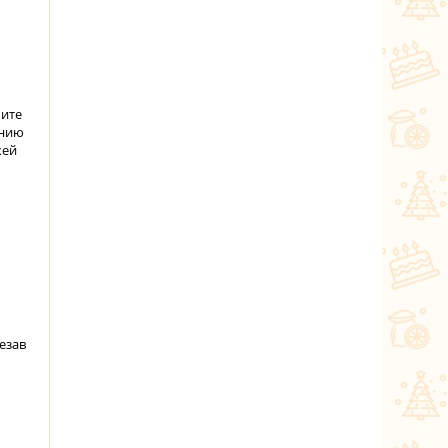
чите
анию
жей
езав