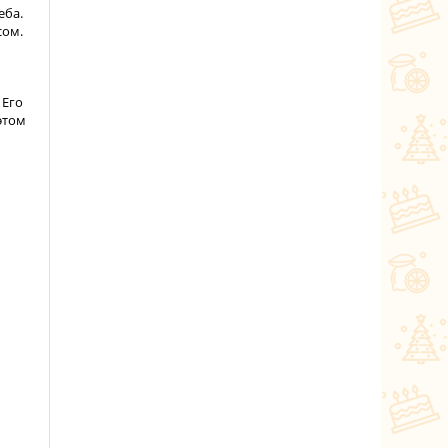
еба.
сом.
 Его
этом