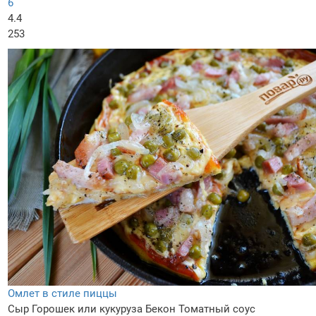
6
4.4
253
Омлет в стиле пиццы
Сыр
Горошек или кукуруза
Бекон
Томатный соус