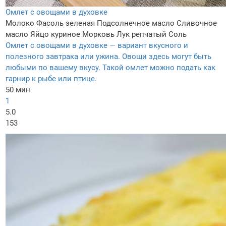
Омлет с овощами в духовке
Молоко
Фасоль зеленая
Подсолнечное масло
Сливочное
масло
Яйцо куриное
Морковь
Лук репчатый
Соль
Омлет с овощами в духовке — вариант вкусного и
полезного завтрака или ужина. Овощи здесь могут быть
любыми по вашему вкусу. Такой омлет можно подать как
гарнир к рыбе или птице.
50 мин
1
5.0
153