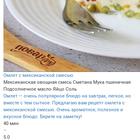
Омлет с мексиканской смесью
Мексиканская овощная смесь
Сметанa
Мука пшеничная
Подсолнечное масло
Яйцо
Соль
Омлет — очень популярное блюдо на завтрак, легкое, но
вместе с тем сытное. Предлагаю вам рецепт омлета с
мексиканской смесью. Очень ароматное, полезное и
вкусное блюдо. Берите на заметку!
40 мин
–
5.0