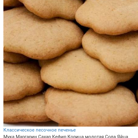
Классическое песочное печенье
Мука
Маргарин
Сахар
Кефир
Корица молотая
Сода
Яйца