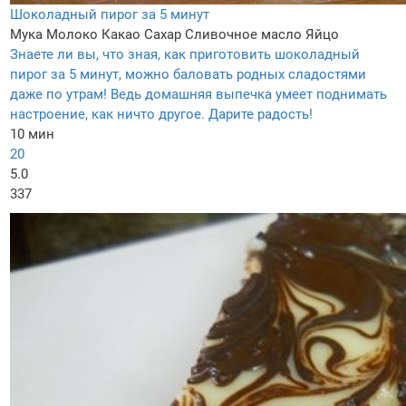
Шоколадный пирог за 5 минут
Мука
Молоко
Какао
Сахар
Сливочное масло
Яйцо
Знаете ли вы, что зная, как приготовить шоколадный
пирог за 5 минут, можно баловать родных сладостями
даже по утрам! Ведь домашняя выпечка умеет поднимать
настроение, как ничто другое. Дарите радость!
10 мин
20
5.0
337