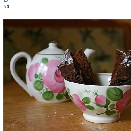
20
5.0
–