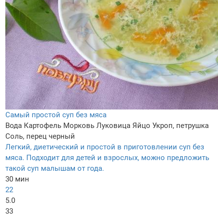
Самый простой суп без мяса
Вода
Картофель
Морковь
Луковица
Яйцо
Укроп, петрушка
Соль, перец черный
Легкий, диетический и простой в приготовлении суп без
мяса. Подходит для детей и взрослых, можно предложить
такой суп малышам от года.
30 мин
22
5.0
33