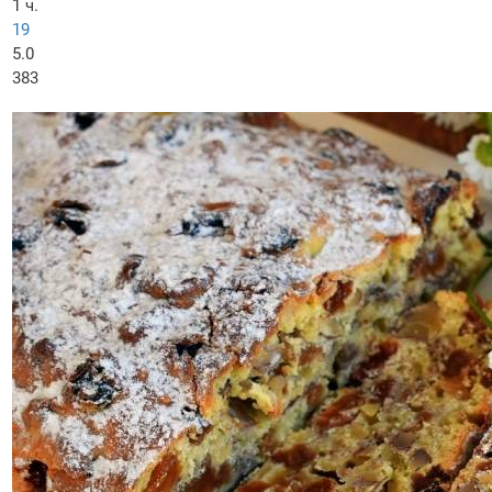
1 ч.
19
5.0
383