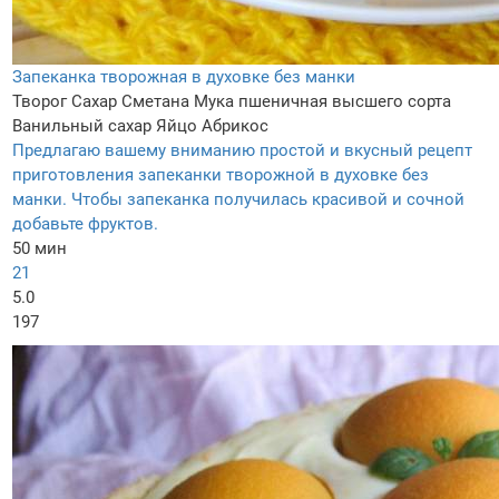
Запеканка творожная в духовке без манки
Творог
Сахар
Сметана
Мука пшеничная высшего сорта
Ванильный сахар
Яйцо
Абрикос
Предлагаю вашему вниманию простой и вкусный рецепт
приготовления запеканки творожной в духовке без
манки. Чтобы запеканка получилась красивой и сочной
добавьте фруктов.
50 мин
21
5.0
197