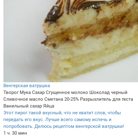
Венгерская ватрушка
Творог
Мука
Сахар
Сгущенное молоко
Шоколад черный
Сливочное масло
Сметана 20-25%
Разрыхлитель для теста
Ванильный сахар
Яйца
Этот пирог такой вкусный, что не хватит слов, чтобы
передать его вкус. Лучше всего самому испечь и
попробовать. Делюсь рецептом венгерской ватрушки!
1 ч. 30 мин