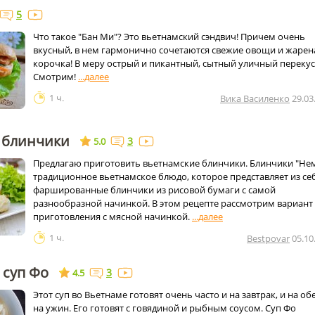
5
Что такое "Бан Ми"? Это вьетнамский сэндвич! Причем очень
вкусный, в нем гармонично сочетаются свежие овощи и жарен
корочка! В меру острый и пикантный, сытный уличный перекус
Смотрим!
1 ч.
Вика Василенко
29.03
 блинчики
3
5.0
Предлагаю приготовить вьетнамские блинчики. Блинчики "Нем
традиционное вьетнамское блюдо, которое представляет из се
фаршированные блинчики из рисовой бумаги с самой
разнообразной начинкой. В этом рецепте рассмотрим вариант
приготовления с мясной начинкой.
1 ч.
Bestpovar
05.10
 суп Фо
3
4.5
Этот суп во Вьетнаме готовят очень часто и на завтрак, и на обе
на ужин. Его готовят с говядиной и рыбным соусом. Суп Фо