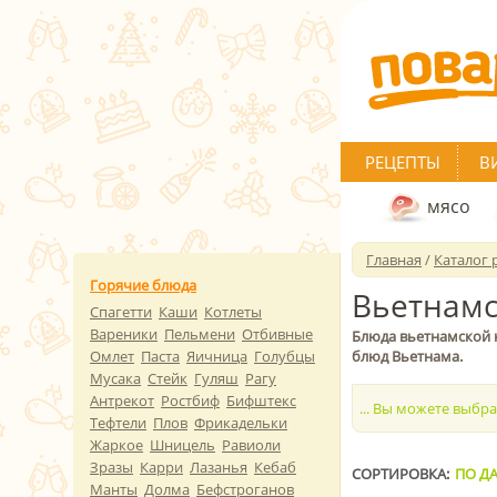
РЕЦЕПТЫ
В
мясо
Главная
/
Каталог 
Горячие блюда
Вьетнамс
Спагетти
Каши
Котлеты
Вареники
Пельмени
Отбивные
Блюда вьетнамской 
Омлет
Паста
Яичница
Голубцы
блюд Вьетнама.
Мусака
Стейк
Гуляш
Рагу
Антрекот
Ростбиф
Бифштекс
... Вы можете выбр
Тефтели
Плов
Фрикадельки
Жаркое
Шницель
Равиоли
Зразы
Карри
Лазанья
Кебаб
СОРТИРОВКА:
ПО ДА
Манты
Долма
Бефстроганов