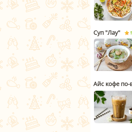
Суп "Лау"
5
Айс кофе по-