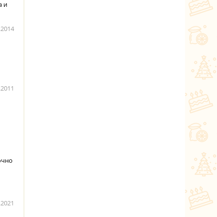
а и
.2014
.2011
очно
.2021