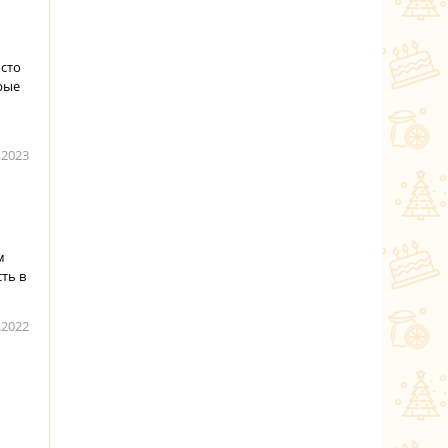
сто
рые
.2023
м
ть в
.2022