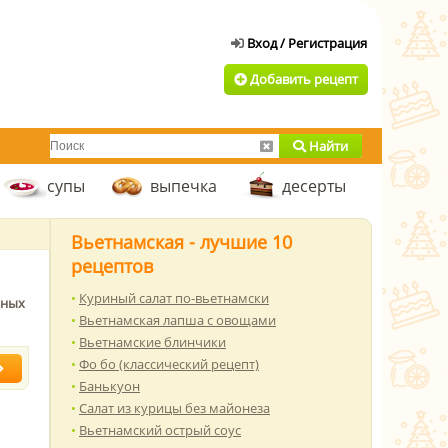
Добавить рецепт
Найти
супы
выпечка
десерты
Вьетнамская - лучшие 10
рецептов
Куриный салат по-вьетнамски
ьных
Вьетнамская лапша с овощами
Вьетнамские блинчики
Фо бо (классический рецепт)
Банькуон
Салат из курицы без майонеза
Вьетнамский острый соус