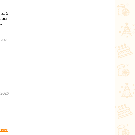
за 5
учим
е
.2021
.2020