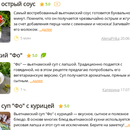
 острый соус
5.0
Самый востребованный вьетнамский соус готовится буквально 
минут. Помните, что он получается чрезвычайно острым и жг
за счет добавления перца чили с семенами и чеснока! Запивайт
его молоком.
5 мин
AlenaPrika
20.06
кий "Фо"
5.0
"Фо" — вьетнамский суп с лапшой. Традиционно подается с
говядиной, но в этом рецепте предлагаю попробовать его
вегетарианскую версию. Суп получается ароматным, пряным и
сытным.
1 ч.
Катерина
17.07
суп "Фо" с курицей
5.0
Вьетнамский суп "Фо" с курицей — вкусное, сытное и полезное
блюдо. В основе многих блюд вьетнамской кухни используется
рисовая лапша и этот суп не исключение. Берите на заметку!