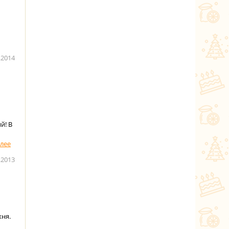
.2014
й! В
.2013
хня.