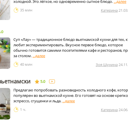
холодной. Это лёгкое, но одновременно сытное блюдо.
35 мин
Катерина
21.03
.0
Суп «Лау» — традиционное блюдо вьетнамской кухни для тех, к
любит экспериментировать. Вкусное первое блюдо, которое
обычно готовится самими посетителями кафе и ресторанов, п
за столом.
40 мин
Зоя Шунина
24.11
вьетнамски
5.0
Предлагаю попробовать разновидность холодного кофе, кото
популярен во вьетнамской кухне. Его готовят на основе крепк
эспрессо, сгущенки и льда.
1 ч.
Катерина
24.06