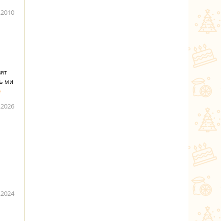
.2010
ят
ь ми
.2026
.2024