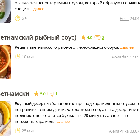
отличается неповторимым вкусом, который образуют говядин
специи.
5 ч.
Erich
24.04
ьетнамский рыбный соус)
2
4.0
Рецепт вьетнамского рыбного кисло-сладного соуса.
10 мин
Povarfan
12.05
ьетнамски
1
5.0
Вкусный десерт из бананов в кляре под карамельным соусом т
понравится вашим детям. Блюдо можно подать на десерт или в
полдник, оно готовится буквально 20 минут, главное — не
пережечь карамель.
25 мин
AlenaPrika
03.07