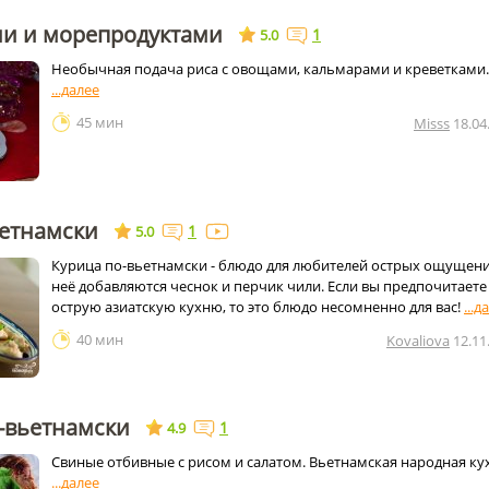
ми и морепродуктами
1
5.0
Необычная подача риса с овощами, кальмарами и креветками.
45 мин
Misss
18.04
ьетнамски
1
5.0
Курица по-вьетнамски - блюдо для любителей острых ощущени
неё добавляются чеснок и перчик чили. Если вы предпочитаете
острую азиатскую кухню, то это блюдо несомненно для вас!
40 мин
Kovaliova
12.11
-вьетнамски
1
4.9
Свиные отбивные с рисом и салатом. Вьетнамская народная ку