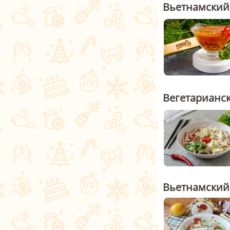
Вьетнамский
Вегетарианс
Вьетнамский 