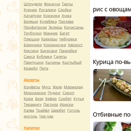
Штрудели
Фокачча
Тарты
рис с овоща
Курник
Рогалики
Слойки
Хачапури
Коржики
Ачма
Беляши
Кулебяка
Пахлава
Профитроли
Эклеры
Круассаны
Трубочки
Манник
Багет
Плюшки
Крекеры
Чебуреки
Блинчики
Корзиночки
Хворост
Кексики
Баурсаки
Панкейки
Самса
Бублики
Галеты
Курица по-в
Пампушки
Хычины
Кыстыбый
Крамбл
Пита
Десерты
Конфеты
Мусс
Желе
Мармелад
Мороженое
Пудинг
Сироп
Крем
Безе
Зефир
Сорбет
Кутья
Тирамису
Пастила
Ириски
Халва
Трайфл
Щербет
Гоголь
Отбивные по
моголь
Чак-чак
Напитки