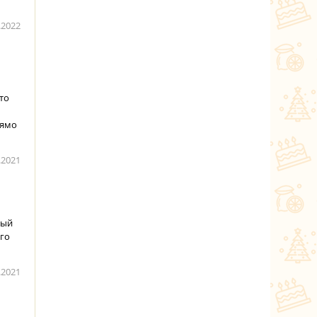
.2022
то
рямо
.2021
рый
ого
.2021