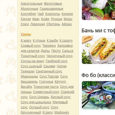
Алкогольные
Фруктовые
Молочные
Газированные
Коктейли
Чай
Компоты
Кисели
Смузи
Квас
Кофе
Пунши
Морс
Соки
Лимонад
Сбитень
Айран
Бань ми с то
Соусы
К мясу
К птице
К рыбе
К салату
Соевый соус
Терияки
Заправки
для салатов
Дипы
Песто
Сальса
Томатный соус
Чесночный соус
Соусы на зиму
Грибной соус
Соус сырный
Сациви
Чатни
Ткемали
Сметанный соус
Фо бо (класс
Маринады
Соус Тартар
Соус
Бешамель
Горчица
Кетчуп
Васаби
Томатная паста
Соус для
пиццы
Сливочный соус
Сладкий
соус
Соус Цезарь
Кислый соус
Соус для шашлыка
Медовый
соус
Острый соус
Соус
брусничный
К рису
Майонез