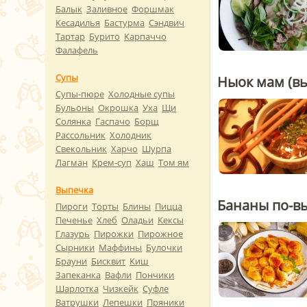
Балык
Заливное
Форшмак
Кесадилья
Бастурма
Сэндвич
Тартар
Бурито
Карпаччо
Фалафель
Супы
Ныок мам (в
Супы-пюре
Холодные супы
Бульоны
Окрошка
Уха
Щи
Солянка
Гаспачо
Борщ
Рассольник
Холодник
Свекольник
Харчо
Шурпа
Лагман
Крем-суп
Хаш
Том ям
Выпечка
Бананы по-в
Пироги
Торты
Блины
Пицца
Печенье
Хлеб
Оладьи
Кексы
Глазурь
Пирожки
Пирожное
Сырники
Маффины
Булочки
Брауни
Бисквит
Киш
Запеканка
Вафли
Пончики
Шарлотка
Чизкейк
Суфле
Ватрушки
Лепешки
Пряники