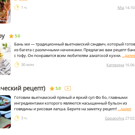
1 ч.
Mia
14.10
фу
5.0
Бань ми — традиционный вьетнамский сэндвич, который готов
из багета с различными начинками. Предлагаю вам рецепт бан
с тофу. Он понравится всем любителям азиатской кухни.
30 мин
Катерина
16.06
ический рецепт)
5.0
Готовим вьетнамский пряный и яркий суп Фо бо, главными
ингредиентами которого являются насыщенный бульон из
говядины и рисовая лапша. Берите на заметку рецепт!
3 ч.
Gapapolya
27.02