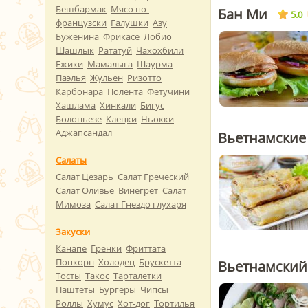
Бешбармак
Мясо по-
Бан Ми
5.0
французски
Галушки
Азу
Буженина
Фрикасе
Лобио
Шашлык
Рататуй
Чахохбили
Ежики
Мамалыга
Шаурма
Паэлья
Жульен
Ризотто
Карбонара
Полента
Фетучини
Хашлама
Хинкали
Бигус
Болоньезе
Клецки
Ньокки
Аджапсандал
Вьетнамские
Салаты
Салат Цезарь
Салат Греческий
Салат Оливье
Винегрет
Салат
Мимоза
Салат Гнездо глухаря
Закуски
Канапе
Гренки
Фриттата
Попкорн
Холодец
Брускетта
Вьетнамский
Тосты
Такос
Тарталетки
Паштеты
Бургеры
Чипсы
Роллы
Хумус
Хот-дог
Тортилья