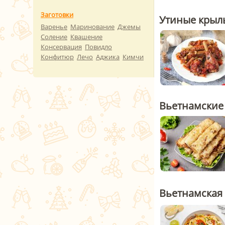
Заготовки
Утиные крыл
Варенье
Маринование
Джемы
Соление
Квашение
Консервация
Повидло
Конфитюр
Лечо
Аджика
Кимчи
Вьетнамские
Вьетнамская