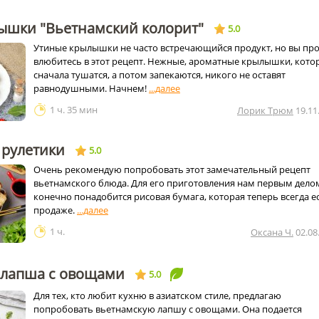
ышки "Вьетнамский колорит"
5.0
Утиные крылышки не часто встречающийся продукт, но вы про
влюбитесь в этот рецепт. Нежные, ароматные крылышки, кото
сначала тушатся, а потом запекаются, никого не оставят
равнодушными. Начнем!
1 ч. 35 мин
Лорик Трюм
19.11
 рулетики
5.0
Очень рекомендую попробовать этот замечательный рецепт
вьетнамского блюда. Для его приготовления нам первым дело
конечно понадобится рисовая бумага, которая теперь всегда ес
продаже.
1 ч.
Оксана Ч.
02.08
 лапша с овощами
5.0
Для тех, кто любит кухню в азиатском стиле, предлагаю
попробовать вьетнамскую лапшу с овощами. Она подается