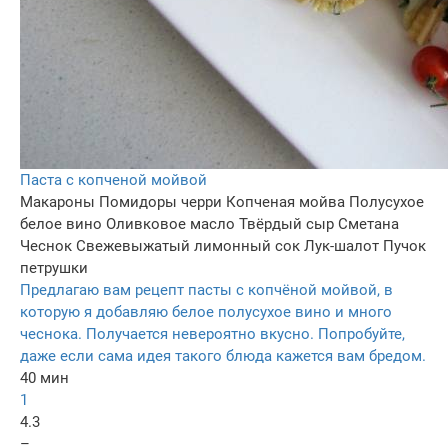
Паста с копченой мойвой
Макароны
Помидоры черри
Копченая мойва
Полусухое
белое вино
Оливковое масло
Твёрдый сыр
Сметана
Чеснок
Свежевыжатый лимонный сок
Лук-шалот
Пучок
петрушки
Предлагаю вам рецепт пасты с копчёной мойвой, в
которую я добавляю белое полусухое вино и много
чеснока. Получается невероятно вкусно. Попробуйте,
даже если сама идея такого блюда кажется вам бредом.
40 мин
1
4.3
–