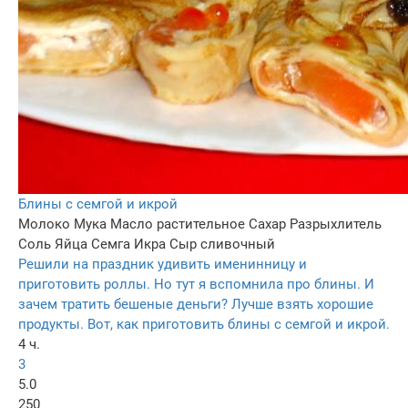
Блины с семгой и икрой
Молоко
Мука
Масло растительное
Сахар
Разрыхлитель
Соль
Яйца
Семга
Икра
Сыр сливочный
Решили на праздник удивить именинницу и
приготовить роллы. Но тут я вспомнила про блины. И
зачем тратить бешеные деньги? Лучше взять хорошие
продукты. Вот, как приготовить блины с семгой и икрой.
4 ч.
3
5.0
250