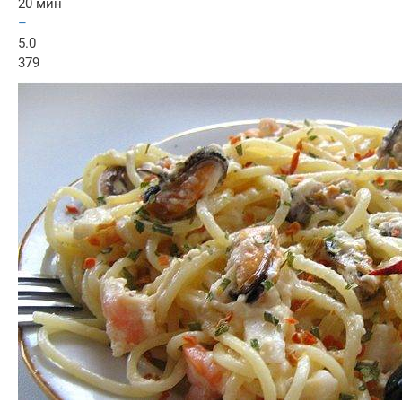
20 мин
–
5.0
379