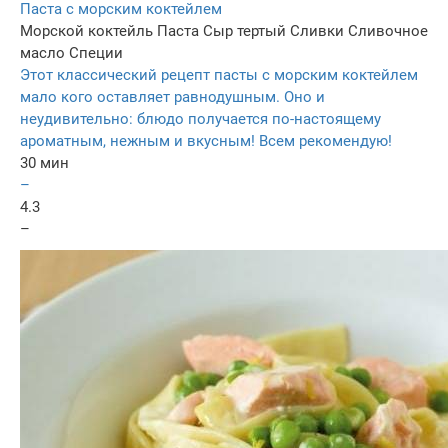
Паста с морским коктейлем
Морской коктейль
Паста
Сыр тертый
Сливки
Сливочное
масло
Специи
Этот классический рецепт пасты с морским коктейлем
мало кого оставляет равнодушным. Оно и
неудивительно: блюдо получается по-настоящему
ароматным, нежным и вкусным! Всем рекомендую!
30 мин
–
4.3
–