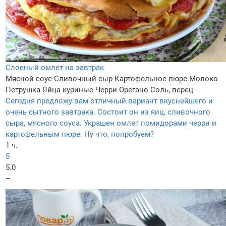
Слоеный омлет на завтрак
Мясной соус
Сливочный сыр
Картофельное пюре
Молоко
Петрушка
Яйца куриные
Черри
Орегано
Соль, перец
Сегодня предложу вам отличный вариант вкуснейшего и
очень сытного завтрака. Состоит он из яиц, сливочного
сыра, мясного соуса. Украшен омлет помидорами черри и
картофельным пюре. Ну что, попробуем?
1 ч.
5
5.0
–