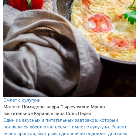
Омлет с сулугуни
Молоко
Помидоры черри
Сыр сулугуни
Масло
растительное
Куриные яйца
Соль
Перец
Один из вкусных и питательных завтраков, который
понравится абсолютно всем — омлет с сулугуни. Рецепт
очень простой, быстрый, однозначно подойдет для всех