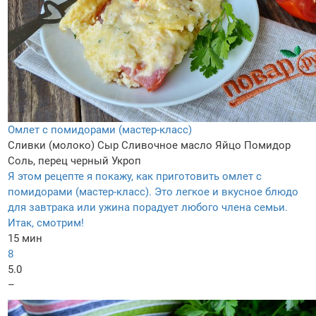
Омлет с помидорами (мастер-класс)
Сливки (молоко)
Сыр
Сливочное масло
Яйцо
Помидор
Соль, перец черный
Укроп
Я этом рецепте я покажу, как приготовить омлет с
помидорами (мастер-класс). Это легкое и вкусное блюдо
для завтрака или ужина порадует любого члена семьи.
Итак, смотрим!
15 мин
8
5.0
–