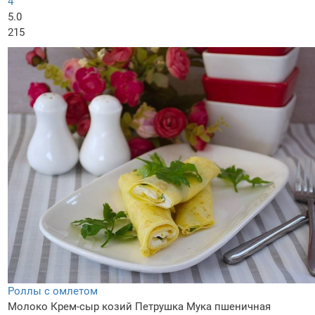
4
5.0
215
Роллы с омлетом
Молоко
Крем-сыр козий
Петрушка
Мука пшеничная