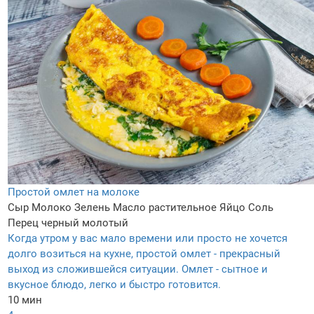
Простой омлет на молоке
Сыр
Молоко
Зелень
Масло растительное
Яйцо
Соль
Перец черный молотый
Когда утром у вас мало времени или просто не хочется
долго возиться на кухне, простой омлет - прекрасный
выход из сложившейся ситуации. Омлет - сытное и
вкусное блюдо, легко и быстро готовится.
10 мин