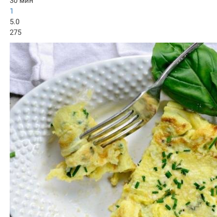
30 мин
1
5.0
275