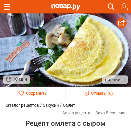
10 мин
1
/
/
Каталог рецептов
Закуски
Омлет
Вика Василенко
Рецепт омлета с сыром