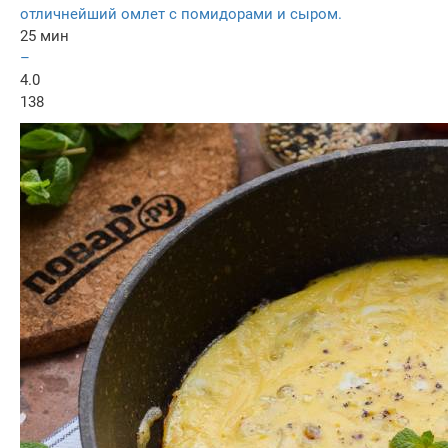
отличнейший омлет с помидорами и сыром.
25 мин
–
4.0
138