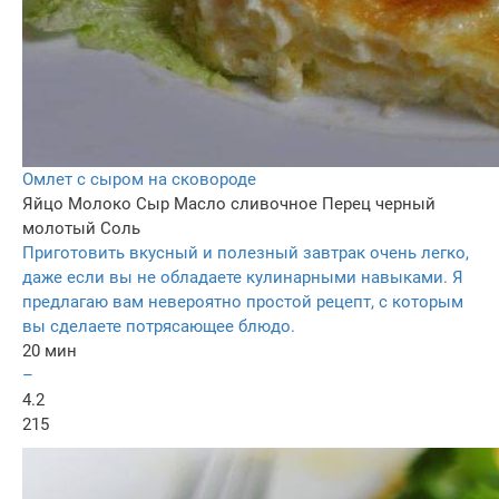
Омлет с сыром на сковороде
Яйцо
Молоко
Сыр
Масло сливочное
Перец черный
молотый
Соль
Приготовить вкусный и полезный завтрак очень легко,
даже если вы не обладаете кулинарными навыками. Я
предлагаю вам невероятно простой рецепт, с которым
вы сделаете потрясающее блюдо.
20 мин
–
4.2
215