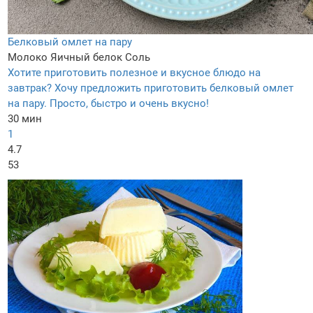
Белковый омлет на пару
Молоко
Яичный белок
Соль
Хотите приготовить полезное и вкусное блюдо на
завтрак? Хочу предложить приготовить белковый омлет
на пару. Просто, быстро и очень вкусно!
30 мин
1
4.7
53