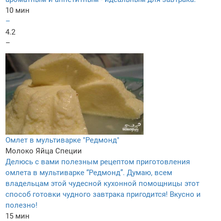
10 мин
–
4.2
–
Омлет в мультиварке "Редмонд"
Молоко
Яйца
Специи
Делюсь с вами полезным рецептом приготовления
омлета в мультиварке “Редмонд”. Думаю, всем
владельцам этой чудесной кухонной помощницы этот
способ готовки чудного завтрака пригодится! Вкусно и
полезно!
15 мин