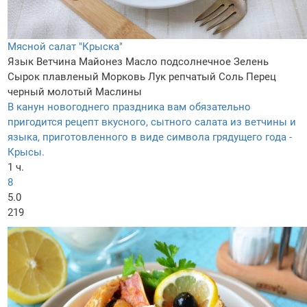
Мясной салат "Крыска"
Язык
Ветчина
Майонез
Масло подсолнечное
Зелень
Сырок плавленый
Морковь
Лук репчатый
Соль
Перец
черный молотый
Маслины
В канун новогоднего праздника вам обязательно
пригодится рецепт вкусного, сытного салата из ветчины и
языка, приготовленного в виде символа грядущего года -
Крысы.
1 ч.
8
5.0
219