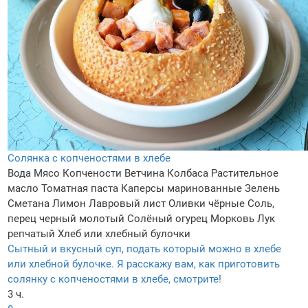
Солянка с копченостями в хлебе
Вода
Мясо
Копчености
Ветчина
Колбаса
Растительное
масло
Томатная паста
Каперсы маринованные
Зелень
Сметана
Лимон
Лавровый лист
Оливки чёрные
Соль,
перец черный молотый
Солёный огурец
Морковь
Лук
репчатый
Хлеб или хлебный булочки
Сытный и вкусный суп, подать который можно в хлебе
или хлебной булочке. Я расскажу вам, как приготовить
солянку с копченостями в хлебе, смотрите!
3 ч.