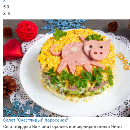
8
5.0
219
Салат "Счастливый поросенок"
Сыр твердый
Ветчина
Горошек консервированный
Яйцо