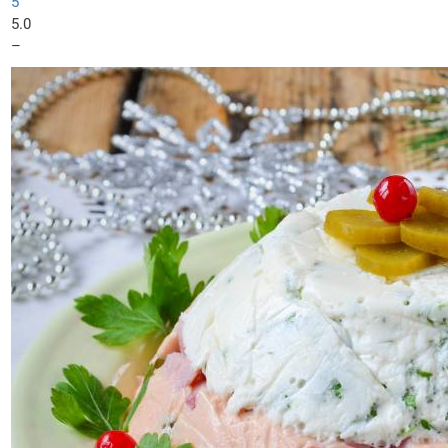
5
5.0
–