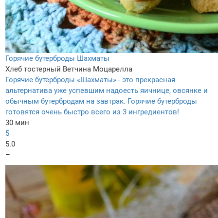
Горячие бутерброды Шахматы
Хлеб тостерный
Ветчина
Моцарелла
Горячие бутерброды «Шахматы» - это прекрасная
альтернатива уже успевшим надоесть яичнице, овсянке и
обычным бутербродам на завтрак. Горячие бутерброды
готовятся очень быстро всего из 3 ингредиентов!
30 мин
5
5.0
–