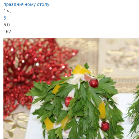
праздничному столу!
1 ч.
5
5.0
162