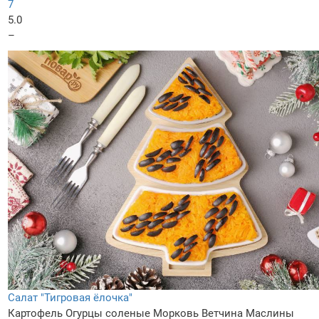
7
5.0
–
Салат "Тигровая ёлочка"
Картофель
Огурцы соленые
Морковь
Ветчина
Маслины