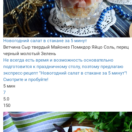
Новогодний салат в стакане за 5 минут
Ветчина
Сыр твердый
Майонез
Помидор
Яйцо
Соль, перец
черный молотый
Зелень
Не всегда есть время и возможность основательно
подготовится к праздничному столу, поэтому предлагаю
экспресс-рецепт "Новогодний салат в стакане за 5 минут"!
Смотрите и пробуйте!
5 мин
7
5.0
150