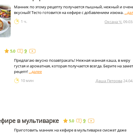
Манник по этому рецепту получается пышный, нежный и очен
вкусный! Тесто готовится на кефире с добавлением изюма.
1 ч.
Оксана Ч.
09.03
9
5.0
Предлагаю вкусно позавтракать! Нежная манная каша, в меру
густая и ароматная, которая получается всегда. Берите на заме
рецепт!
10 мин
Даша Петрова
24.04
ефире в мультиварке
9
5.0
Приготовить манник на кефире в мультиварке сможет даже