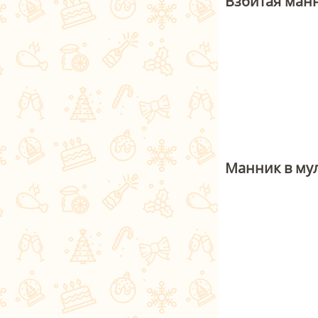
Взбитая ман
Манник в му