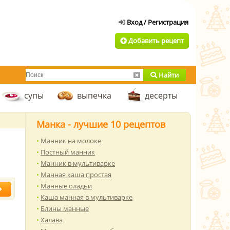
Добавить рецепт
Найти
супы
выпечка
десерты
Манка - лучшие 10 рецептов
Манник на молоке
Постный манник
Манник в мультиварке
Манная каша простая
Манные оладьи
Каша манная в мультиварке
Блины манные
Халава