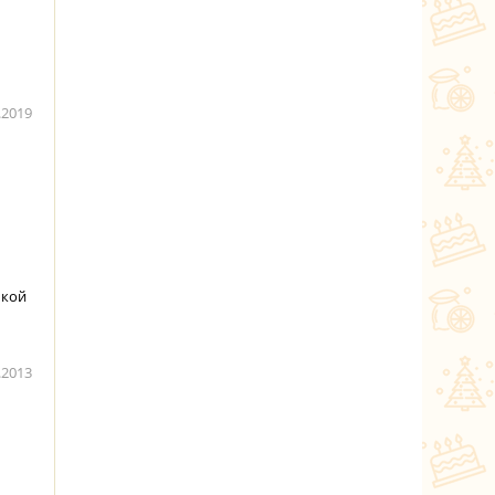
.2019
чкой
.2013