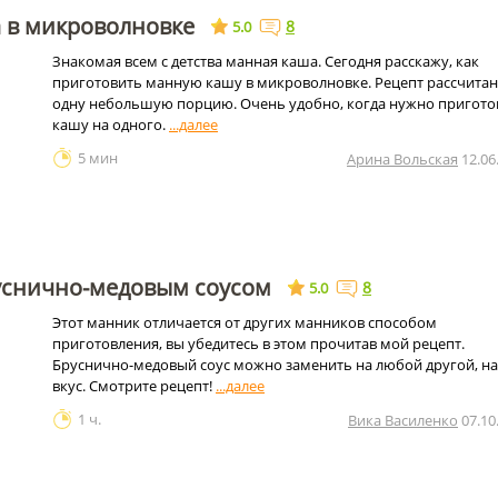
 в микроволновке
8
5.0
Знакомая всем с детства манная каша. Сегодня расскажу, как
приготовить манную кашу в микроволновке. Рецепт рассчитан
одну небольшую порцию. Очень удобно, когда нужно пригото
кашу на одного.
5 мин
Арина Вольская
12.06
уснично-медовым соусом
8
5.0
Этот манник отличается от других манников способом
приготовления, вы убедитесь в этом прочитав мой рецепт.
Бруснично-медовый соус можно заменить на любой другой, н
вкус. Смотрите рецепт!
1 ч.
Вика Василенко
07.10