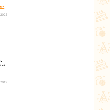
.2025
аю
ы не
.2019