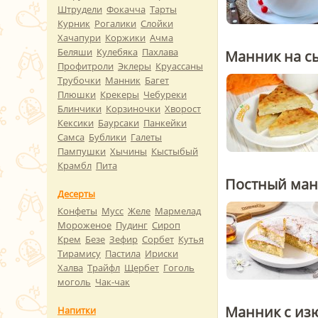
Штрудели
Фокачча
Тарты
Курник
Рогалики
Слойки
Хачапури
Коржики
Ачма
Беляши
Кулебяка
Пахлава
Манник на с
Профитроли
Эклеры
Круассаны
Трубочки
Манник
Багет
Плюшки
Крекеры
Чебуреки
Блинчики
Корзиночки
Хворост
Кексики
Баурсаки
Панкейки
Самса
Бублики
Галеты
Пампушки
Хычины
Кыстыбый
Крамбл
Пита
Постный ма
Десерты
Конфеты
Мусс
Желе
Мармелад
Мороженое
Пудинг
Сироп
Крем
Безе
Зефир
Сорбет
Кутья
Тирамису
Пастила
Ириски
Халва
Трайфл
Щербет
Гоголь
моголь
Чак-чак
Манник с из
Напитки