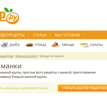
ИДЕОРЕЦЕПТЫ
СТАТЬИ
МЫ ГОТОВИМ
рыба
птица
овощи
салаты
рецептов
/
Блюда из круп
/ Блюда из манки
 манки
 манной крупы, простые фото рецепты с манкой, приготовление
невных блюд из манной крупы.
ать несколько критериев поиска
ОТКРЫТЬ МАСТЕР РЕЦЕПТОВ