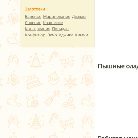
Заготовки
Варенье
Маринование
Джемы
Соление
Квашение
Консервация
Повидло
Конфитюр
Лечо
Аджика
Кимчи
Пышные олад