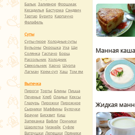
Балык
Заливное
Форшмак
Кесадилья
Бастурма
Сэндвич
Тартар
Бурито
Карпаччо
Фалафель
Супы
Супы-пюре
Холодные супы
Бульоны
Окрошка
Уха
Щи
Манная каша
Солянка
Гаспачо
Борщ
Рассольник
Холодник
Свекольник
Харчо
Шурпа
Лагман
Крем-суп
Хаш
Том ям
Выпечка
Пироги
Торты
Блины
Пицца
Печенье
Хлеб
Оладьи
Кексы
Глазурь
Пирожки
Пирожное
Жидкая манн
Сырники
Маффины
Булочки
Брауни
Бисквит
Киш
Запеканка
Вафли
Пончики
Шарлотка
Чизкейк
Суфле
Ватрушки
Лепешки
Пряники