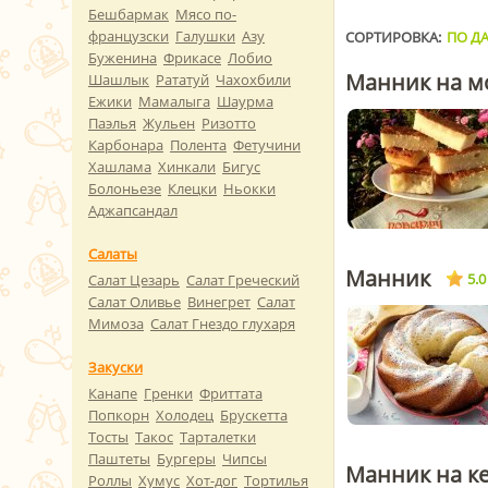
Бешбармак
Мясо по-
французски
Галушки
Азу
СОРТИРОВКА:
ПО ДА
Буженина
Фрикасе
Лобио
Манник на м
Шашлык
Рататуй
Чахохбили
Ежики
Мамалыга
Шаурма
Паэлья
Жульен
Ризотто
Карбонара
Полента
Фетучини
Хашлама
Хинкали
Бигус
Болоньезе
Клецки
Ньокки
Аджапсандал
Салаты
Манник
5.0
Салат Цезарь
Салат Греческий
Салат Оливье
Винегрет
Салат
Мимоза
Салат Гнездо глухаря
Закуски
Канапе
Гренки
Фриттата
Попкорн
Холодец
Брускетта
Тосты
Такос
Тарталетки
Паштеты
Бургеры
Чипсы
Манник на к
Роллы
Хумус
Хот-дог
Тортилья