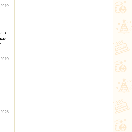
.2019
о в
ный
!
.2019
н
.2026