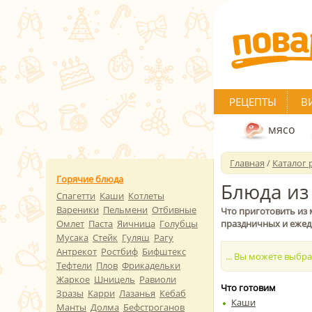
РЕЦЕПТЫ
В
мясо
Главная
/
Каталог 
Горячие блюда
Блюда из
Спагетти
Каши
Котлеты
Вареники
Пельмени
Отбивные
Что приготовить из
Омлет
Паста
Яичница
Голубцы
праздничных и ежед
Мусака
Стейк
Гуляш
Рагу
Антрекот
Ростбиф
Бифштекс
... Вы можете выбр
Тефтели
Плов
Фрикадельки
Жаркое
Шницель
Равиоли
Что готовим
Зразы
Карри
Лазанья
Кебаб
Каши
Манты
Долма
Бефстроганов