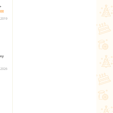
ь
.2019
тку
.2026