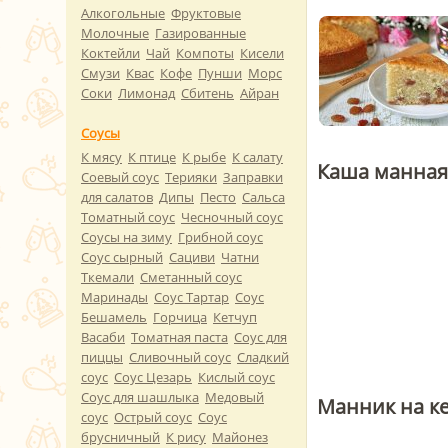
Алкогольные
Фруктовые
Молочные
Газированные
Коктейли
Чай
Компоты
Кисели
Смузи
Квас
Кофе
Пунши
Морс
Соки
Лимонад
Сбитень
Айран
Соусы
К мясу
К птице
К рыбе
К салату
Каша манная
Соевый соус
Терияки
Заправки
для салатов
Дипы
Песто
Сальса
Томатный соус
Чесночный соус
Соусы на зиму
Грибной соус
Соус сырный
Сациви
Чатни
Ткемали
Сметанный соус
Маринады
Соус Тартар
Соус
Бешамель
Горчица
Кетчуп
Васаби
Томатная паста
Соус для
пиццы
Сливочный соус
Сладкий
соус
Соус Цезарь
Кислый соус
Соус для шашлыка
Медовый
Манник на к
соус
Острый соус
Соус
брусничный
К рису
Майонез