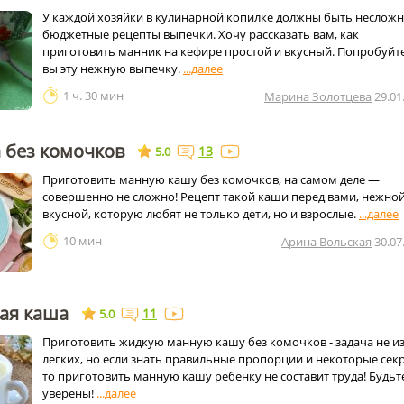
У каждой хозяйки в кулинарной копилке должны быть неслож
бюджетные рецепты выпечки. Хочу рассказать вам, как
приготовить манник на кефире простой и вкусный. Попробуйт
вы эту нежную выпечку.
1 ч. 30 мин
Марина Золотцева
29.01
 без комочков
13
5.0
Приготовить манную кашу без комочков, на самом деле —
совершенно не сложно! Рецепт такой каши перед вами, нежной
вкусной, которую любят не только дети, но и взрослые.
10 мин
Арина Вольская
30.07
ая каша
11
5.0
Приготовить жидкую манную кашу без комочков - задача не и
легких, но если знать правильные пропорции и некоторые сек
то приготовить манную кашу ребенку не составит труда! Будьт
уверены!