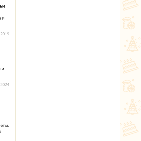
ные
е и
.2019
 и
.2024
з
реты,
е