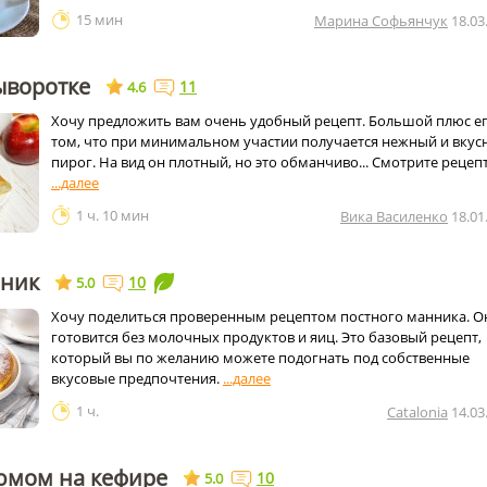
15 мин
Марина Софьянчук
18.03
ыворотке
11
4.6
Хочу предложить вам очень удобный рецепт. Большой плюс ег
том, что при минимальном участии получается нежный и вкус
пирог. На вид он плотный, но это обманчиво... Смотрите рецепт
1 ч. 10 мин
Вика Василенко
18.01
нник
10
5.0
Хочу поделиться проверенным рецептом постного манника. О
готовится без молочных продуктов и яиц. Это базовый рецепт,
который вы по желанию можете подогнать под собственные
вкусовые предпочтения.
1 ч.
Catalonia
14.03
юмом на кефире
10
5.0