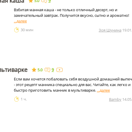
ная каша
9
5.0
Взбитая манная каша - не только отличный десерт, но и
замечательный завтрак. Получится вкусно, сытно и ароматно!
30 мин
Зоя Шунина
19.01
льтиварке
9
5.0
Если вам хочется побаловать себя воздушной домашней выпе
- этот рецепт манника специально для вас. Читайте, как легко и
быстро приготовить манник в мультиварке.
1 ч.
Bamby
14.05