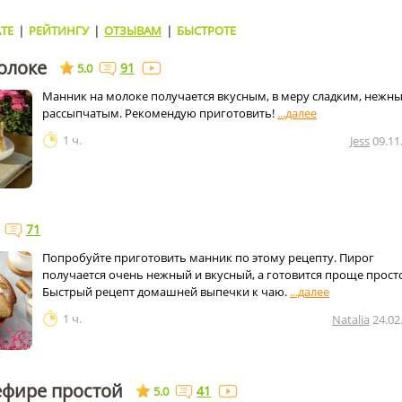
ТЕ
|
РЕЙТИНГУ
|
ОТЗЫВАМ
|
БЫСТРОТЕ
олоке
91
5.0
Манник на молоке получается вкусным, в меру сладким, нежн
рассыпчатым. Рекомендую приготовить!
1 ч.
Jess
09.11
71
Попробуйте приготовить манник по этому рецепту. Пирог
получается очень нежный и вкусный, а готовится проще прост
Быстрый рецепт домашней выпечки к чаю.
1 ч.
Natalia
24.02
ефире простой
41
5.0