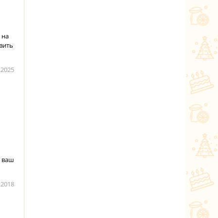
 на
вить
.2025
а ваш
.2018