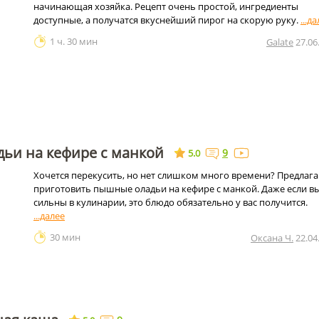
начинающая хозяйка. Рецепт очень простой, ингредиенты
доступные, а получатся вкуснейший пирог на скорую руку.
1 ч. 30 мин
Galate
27.06
ьи на кефире с манкой
9
5.0
Хочется перекусить, но нет слишком много времени? Предлаг
приготовить пышные оладьи на кефире с манкой. Даже если в
сильны в кулинарии, это блюдо обязательно у вас получится.
30 мин
Оксана Ч.
22.04