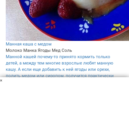
Манная каша с медом
Молоко
Манка
Ягоды
Мед
Соль
Манной кашей почему-то принято кормить только
детей, а между тем многие взрослые любят манную
кашу. А если еще добавить к ней ягоды или орехи,
полить медом или сиропом, получится практически
×
десерт.
15 мин
1
4.9
–