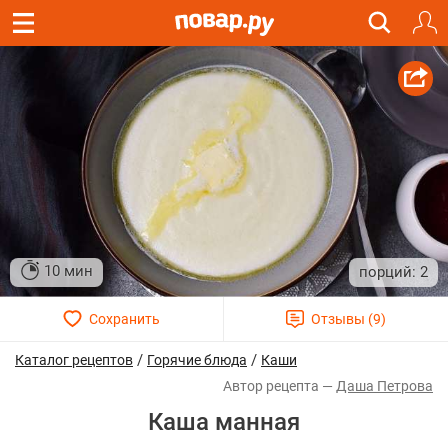
10 мин
2
/
/
Каталог рецептов
Горячие блюда
Каши
Даша Петрова
Каша манная