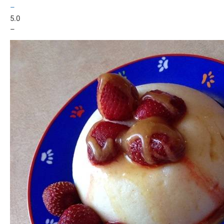
–
5.0
–