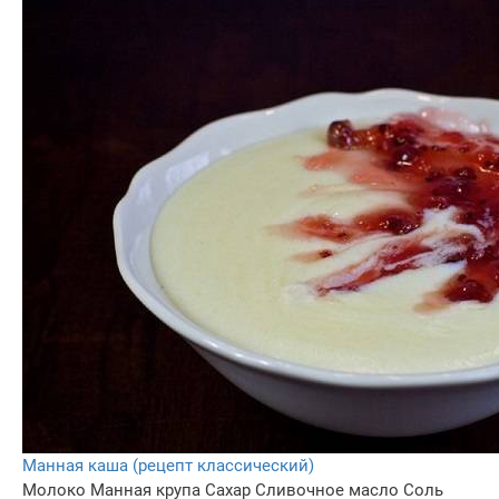
Манная каша (рецепт классический)
Молоко
Манная крупа
Сахар
Сливочное масло
Соль