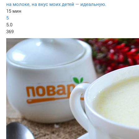
на молоке, на вкус моих детей — идеальную.
15 мин
5
5.0
369