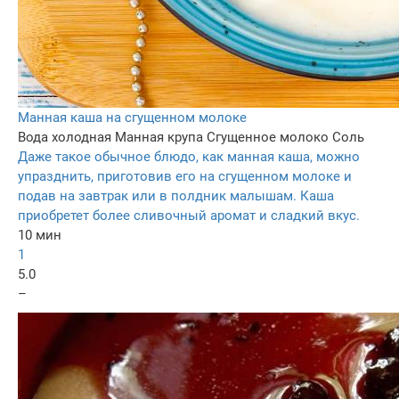
Манная каша на сгущенном молоке
Вода холодная
Манная крупа
Сгущенное молоко
Соль
Даже такое обычное блюдо, как манная каша, можно
упразднить, приготовив его на сгущенном молоке и
подав на завтрак или в полдник малышам. Каша
приобретет более сливочный аромат и сладкий вкус.
10 мин
1
5.0
–