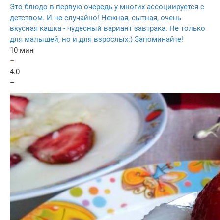
Это блюдо в первую очередь у многих ассоциируется с
детством. И не случайно! Нежная, сытная, очень
вкусная кашка - чудесный вариант завтрака. Не только
для малышей, но и для взрослых:) Запоминайте!
10 мин
–
4.0
–