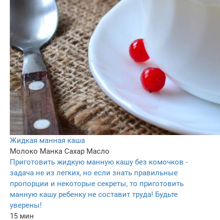
Жидкая манная каша
Молоко
Манка
Сахар
Масло
Приготовить жидкую манную кашу без комочков -
задача не из легких, но если знать правильные
пропорции и некоторые секреты, то приготовить
манную кашу ребенку не составит труда! Будьте
уверены!
15 мин