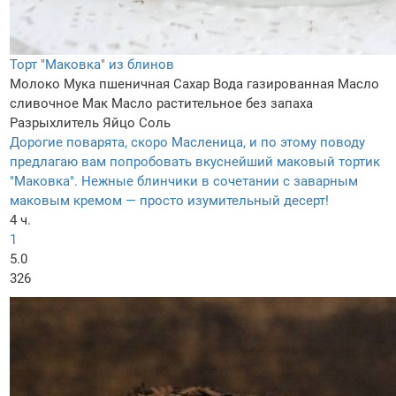
Торт "Маковка" из блинов
Молоко
Мука пшеничная
Сахар
Вода газированная
Масло
сливочное
Мак
Масло растительное без запаха
Разрыхлитель
Яйцо
Соль
Дорогие поварята, скоро Масленица, и по этому поводу
предлагаю вам попробовать вкуснейший маковый тортик
"Маковка". Нежные блинчики в сочетании с заварным
маковым кремом — просто изумительный десерт!
4 ч.
1
5.0
326