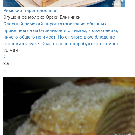
Римский пирог слоеный
Сгущенное молоко
Орехи
Блинчики
Слоеный римский пирог готовится из обычных
привычных нам блинчиков и с Римом, к сожалению,
ничего общего не имеет. Но от этого вкус блюда не
становится хуже. Обязательно попробуйте этот пирог!
20 мин
2
3.6
–