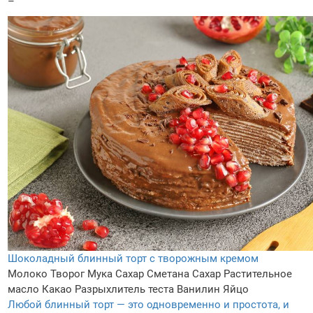
–
Шоколадный блинный торт с творожным кремом
Молоко
Творог
Мука
Сахар
Сметана
Сахар
Растительное
масло
Какао
Разрыхлитель теста
Ванилин
Яйцо
Любой блинный торт — это одновременно и простота, и