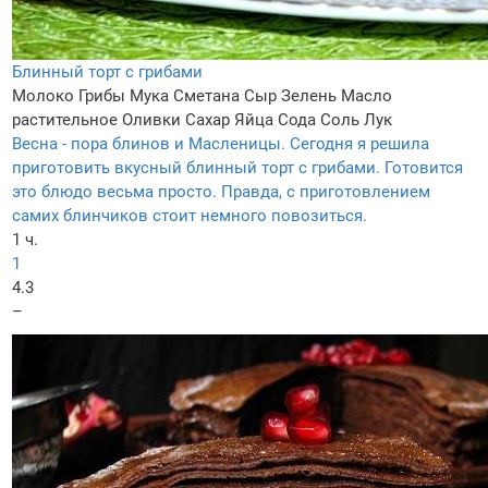
Блинный торт с грибами
Молоко
Грибы
Мука
Сметана
Сыр
Зелень
Масло
растительное
Оливки
Сахар
Яйца
Сода
Соль
Лук
Весна - пора блинов и Масленицы. Сегодня я решила
приготовить вкусный блинный торт с грибами. Готовится
это блюдо весьма просто. Правда, с приготовлением
самих блинчиков стоит немного повозиться.
1 ч.
1
4.3
–