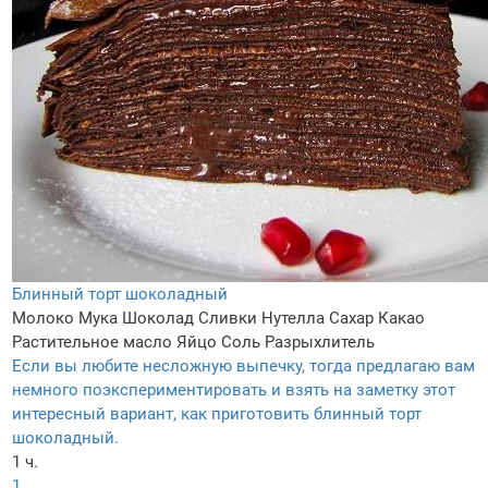
Блинный торт шоколадный
Молоко
Мука
Шоколад
Сливки
Нутелла
Сахар
Какао
Растительное масло
Яйцо
Соль
Разрыхлитель
Если вы любите несложную выпечку, тогда предлагаю вам
немного поэкспериментировать и взять на заметку этот
интересный вариант, как приготовить блинный торт
шоколадный.
1 ч.
1