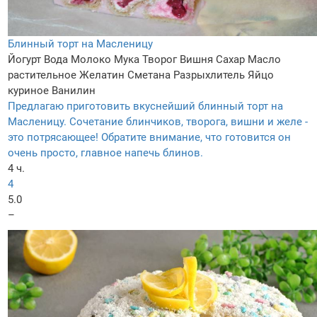
Блинный торт на Масленицу
Йогурт
Вода
Молоко
Мука
Творог
Вишня
Сахар
Масло
растительное
Желатин
Сметана
Разрыхлитель
Яйцо
куриное
Ванилин
Предлагаю приготовить вкуснейший блинный торт на
Масленицу. Сочетание блинчиков, творога, вишни и желе -
это потрясающее! Обратите внимание, что готовится он
очень просто, главное напечь блинов.
4 ч.
4
5.0
–