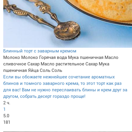
Блинный торт с заварным кремом
Молоко
Молоко
Горячая вода
Мука пшеничная
Масло
сливочное
Сахар
Масло растительное
Сахар
Мука
пшеничная
Яйца
Соль
Соль
Если вы обожаете нежнейшее сочетание ароматных
блинов и томного заварного крема, то этот торт как раз
для вас! Вам не нужно переслаивать блины и крем друг за
другом, собрать десерт гораздо проще!
2 ч.
1
5.0
181