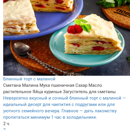
Блинный торт с малиной
Сметана
Малина
Мука пшеничная
Сахар
Масло
растительное
Яйца куриные
Загуститель для сметаны
Невероятно вкусный и сочный блинный торт с малиной —
идеальный десерт для чаепития с подругами или для
уютного семейного вечера. Главное — дать лакомству
пропитаться минимум 1 час в холодильнике.
2 ч.