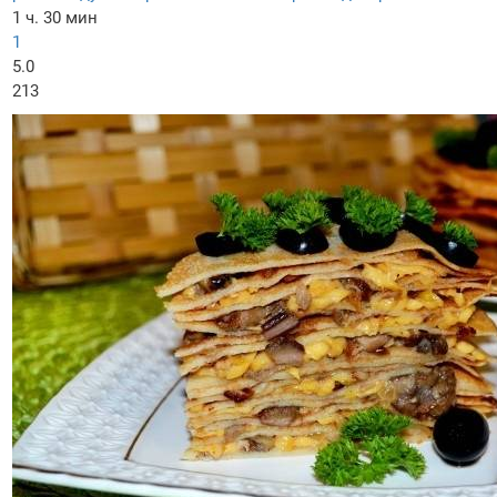
1 ч. 30 мин
1
5.0
213