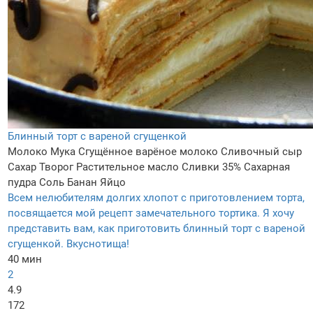
Блинный торт с вареной сгущенкой
Молоко
Мука
Сгущённое варёное молоко
Сливочный сыр
Сахар
Творог
Растительное масло
Сливки 35%
Сахарная
пудра
Соль
Банан
Яйцо
Всем нелюбителям долгих хлопот с приготовлением торта,
посвящается мой рецепт замечательного тортика. Я хочу
представить вам, как приготовить блинный торт с вареной
сгущенкой. Вкуснотища!
40 мин
2
4.9
172