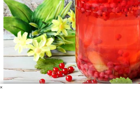
×
Компот из ревеня и красной смородины
Вода
Сахар
Ревень
Красная смородина
Компот из ревеня и красной смородины получается
совершенно не приторный, с приятным вкусом и