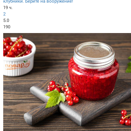
клубники. Берите на вооружение!
19 ч.
2
5.0
190