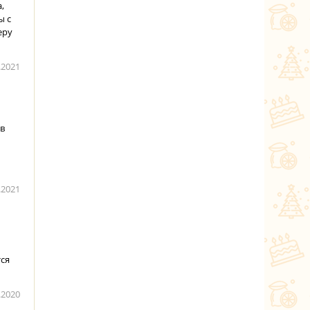
,
ы с
еру
.2021
 в
.2021
тся
.2020