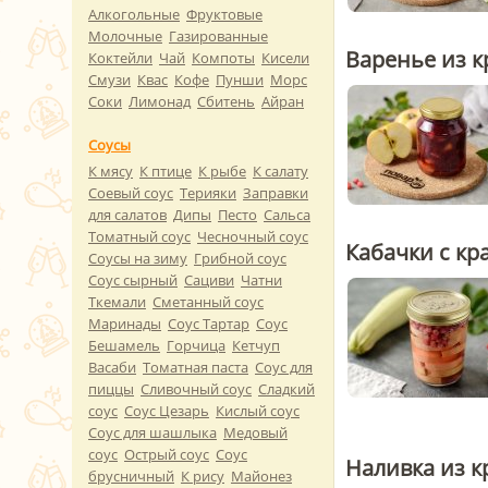
Алкогольные
Фруктовые
Молочные
Газированные
Варенье из 
Коктейли
Чай
Компоты
Кисели
Смузи
Квас
Кофе
Пунши
Морс
Соки
Лимонад
Сбитень
Айран
Соусы
К мясу
К птице
К рыбе
К салату
Соевый соус
Терияки
Заправки
для салатов
Дипы
Песто
Сальса
Томатный соус
Чесночный соус
Кабачки с кр
Соусы на зиму
Грибной соус
Соус сырный
Сациви
Чатни
Ткемали
Сметанный соус
Маринады
Соус Тартар
Соус
Бешамель
Горчица
Кетчуп
Васаби
Томатная паста
Соус для
пиццы
Сливочный соус
Сладкий
соус
Соус Цезарь
Кислый соус
Соус для шашлыка
Медовый
соус
Острый соус
Соус
Наливка из 
брусничный
К рису
Майонез