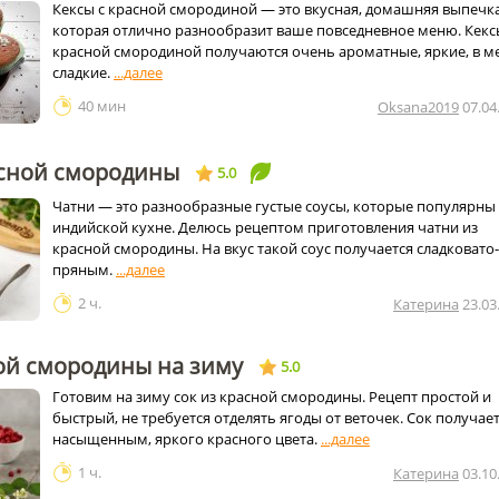
Кексы с красной смородиной — это вкусная, домашняя выпечка
которая отлично разнообразит ваше повседневное меню. Кекс
красной смородиной получаются очень ароматные, яркие, в м
сладкие.
40 мин
Oksana2019
07.04
асной смородины
5.0
Чатни — это разнообразные густые соусы, которые популярны
индийской кухне. Делюсь рецептом приготовления чатни из
красной смородины. На вкус такой соус получается сладковато-
пряным.
2 ч.
Катерина
23.03
ой смородины на зиму
5.0
Готовим на зиму сок из красной смородины. Рецепт простой и
быстрый, не требуется отделять ягоды от веточек. Сок получае
насыщенным, яркого красного цвета.
1 ч.
Катерина
03.10