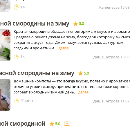
1 ч.
Kamenevaa
15.08
сной смородины на зиму
5.0
Красная смородина обладает неповторимым вкусом и аромато
Предлагаю рецепт джема на зиму, благодаря которому вы смо
сохранить вкус ягоды. Джем получается густым, фактурным,
сладким и ароматным.
1 ч.
Даша Петрова
13.08
расной смородины на зиму
5.0
Домашние компоты — это всегда вкусно, полезно и ароматно!
отлично утолит жажду, причем пить его теплым тоже хорошо,
согреет в холодный зимний день.
30 мин
Даша Петрова
11.07
сной смородиной
5.0