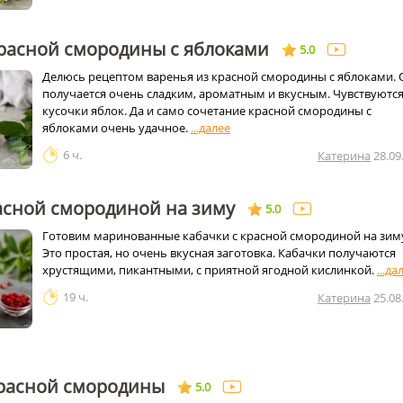
красной смородины с яблоками
5.0
Делюсь рецептом варенья из красной смородины с яблоками. 
получается очень сладким, ароматным и вкусным. Чувствуютс
кусочки яблок. Да и само сочетание красной смородины с
яблоками очень удачное.
6 ч.
Катерина
28.09
асной смородиной на зиму
5.0
Готовим маринованные кабачки с красной смородиной на зим
Это простая, но очень вкусная заготовка. Кабачки получаются
хрустящими, пикантными, с приятной ягодной кислинкой.
19 ч.
Катерина
25.08
красной смородины
5.0