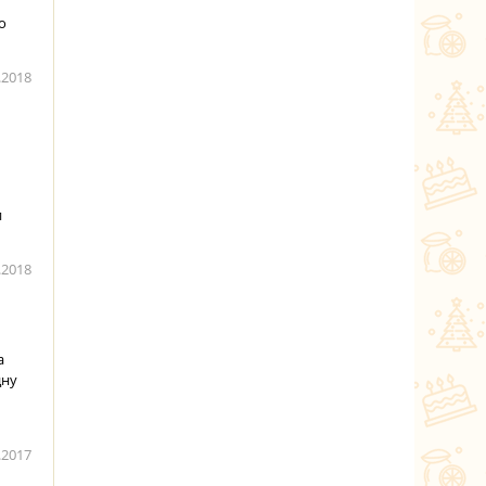
о
.2018
и
.2018
а
дну
.2017