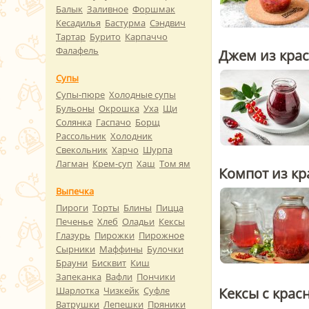
Балык
Заливное
Форшмак
Кесадилья
Бастурма
Сэндвич
Тартар
Бурито
Карпаччо
Фалафель
Джем из кра
Супы
Супы-пюре
Холодные супы
Бульоны
Окрошка
Уха
Щи
Солянка
Гаспачо
Борщ
Рассольник
Холодник
Свекольник
Харчо
Шурпа
Лагман
Крем-суп
Хаш
Том ям
Компот из к
Выпечка
Пироги
Торты
Блины
Пицца
Печенье
Хлеб
Оладьи
Кексы
Глазурь
Пирожки
Пирожное
Сырники
Маффины
Булочки
Брауни
Бисквит
Киш
Запеканка
Вафли
Пончики
Шарлотка
Чизкейк
Суфле
Кексы с кра
Ватрушки
Лепешки
Пряники