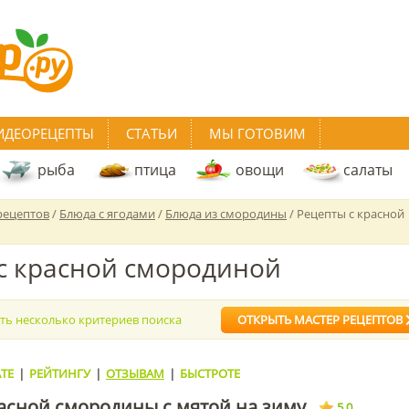
ИДЕОРЕЦЕПТЫ
СТАТЬИ
МЫ ГОТОВИМ
рыба
птица
овощи
салаты
рецептов
/
Блюда с ягодами
/
Блюда из смородины
/ Рецепты с красной
с красной смородиной
ать несколько критериев поиска
ОТКРЫТЬ МАСТЕР РЕЦЕПТОВ
ТЕ
|
РЕЙТИНГУ
|
ОТЗЫВАМ
|
БЫСТРОТЕ
асной смородины с мятой на зиму
5.0