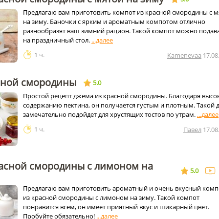
Предлагаю вам приготовить компот из красной смородины с м
на зиму. Баночки с ярким и ароматным компотом отлично
разнообразят ваш зимний рацион. Такой компот можно подав
на праздничный стол.
1 ч.
Kamenevaa
17.08
сной смородины
5.0
Простой рецепт джема из красной смородины. Благодаря высо
содержанию пектина, он получается густым и плотным. Такой
замечательно подойдет для хрустящих тостов по утрам.
1 ч.
Павел
17.08
расной смородины с лимоном на
5.0
Предлагаю вам приготовить ароматный и очень вкусный комп
из красной смородины с лимоном на зиму. Такой компот
понравится всем, он имеет приятный вкус и шикарный цвет.
Пробуйте обязательно!