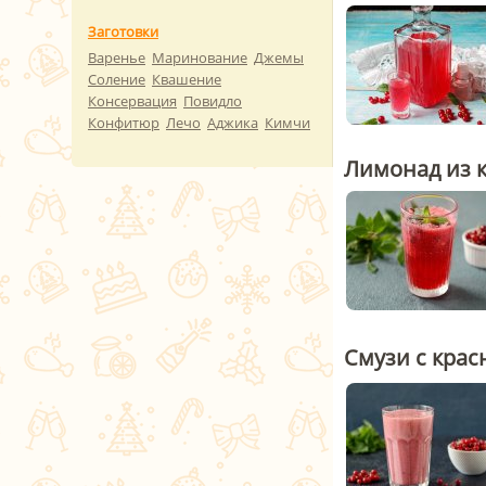
Заготовки
Варенье
Маринование
Джемы
Соление
Квашение
Консервация
Повидло
Конфитюр
Лечо
Аджика
Кимчи
Лимонад из 
Смузи с кра