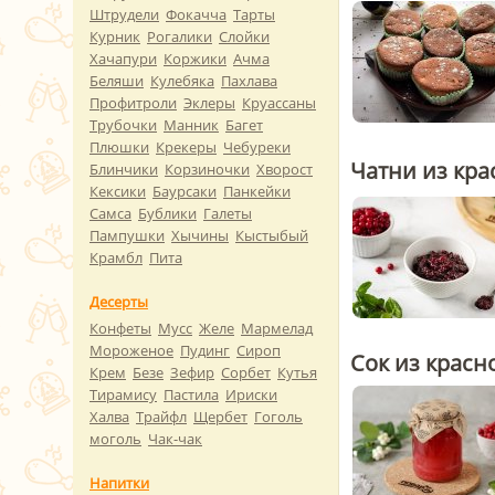
Штрудели
Фокачча
Тарты
Курник
Рогалики
Слойки
Хачапури
Коржики
Ачма
Беляши
Кулебяка
Пахлава
Профитроли
Эклеры
Круассаны
Трубочки
Манник
Багет
Плюшки
Крекеры
Чебуреки
Чатни из кр
Блинчики
Корзиночки
Хворост
Кексики
Баурсаки
Панкейки
Самса
Бублики
Галеты
Пампушки
Хычины
Кыстыбый
Крамбл
Пита
Десерты
Конфеты
Мусс
Желе
Мармелад
Мороженое
Пудинг
Сироп
Сок из красн
Крем
Безе
Зефир
Сорбет
Кутья
Тирамису
Пастила
Ириски
Халва
Трайфл
Щербет
Гоголь
моголь
Чак-чак
Напитки