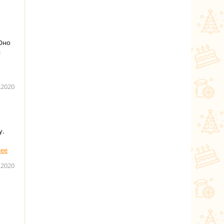
Оно
я
.2020
у.
.2020