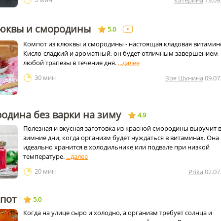
Катерина
13.09
люквы и смородины
5.0
Компот из клюквы и смородины - настоящая кладовая витамин
Кисло-сладкий и ароматный, он будет отличным завершением
любой трапезы в течение дня.
30 мин
Зоя Шунина
09.07
одина без варки на зиму
4.9
Полезная и вкусная заготовка из красной смородины выручит в
зимние дни, когда организм будет нуждаться в витаминах. Она
идеально хранится в холодильнике или подвале при низкой
температуре.
20 мин
Prika
02.07
пот
5.0
Когда на улице сыро и холодно, а организм требует солнца и