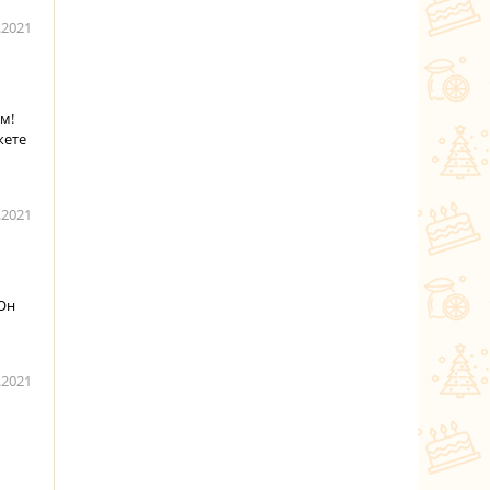
.2021
м!
жете
.2021
 Он
.2021