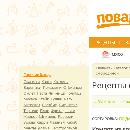
РЕЦЕПТЫ
В
мясо
Главная
/
Каталог 
смородиной
Горячие блюда
Спагетти
Каши
Котлеты
Рецепты 
Вареники
Пельмени
Отбивные
Омлет
Паста
Яичница
Голубцы
Мусака
Стейк
Гуляш
Рагу
... Вы можете выбр
Антрекот
Ростбиф
Бифштекс
Тефтели
Плов
Фрикадельки
Жаркое
Шницель
Равиоли
СОРТИРОВКА:
ПО ДА
Зразы
Карри
Лазанья
Кебаб
Манты
Долма
Бефстроганов
Компот из кр