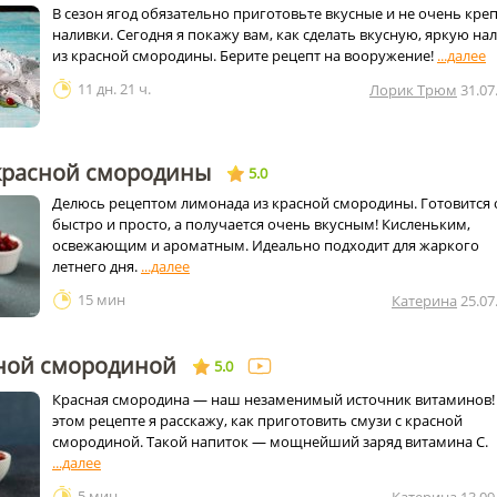
В сезон ягод обязательно приготовьте вкусные и не очень кре
наливки. Сегодня я покажу вам, как сделать вкусную, яркую на
из красной смородины. Берите рецепт на вооружение!
11 дн. 21 ч.
Лорик Трюм
31.07
красной смородины
5.0
Делюсь рецептом лимонада из красной смородины. Готовится 
быстро и просто, а получается очень вкусным! Кисленьким,
освежающим и ароматным. Идеально подходит для жаркого
летнего дня.
15 мин
Катерина
25.07
сной смородиной
5.0
Красная смородина — наш незаменимый источник витаминов!
этом рецепте я расскажу, как приготовить смузи с красной
смородиной. Такой напиток — мощнейший заряд витамина C.
5 мин