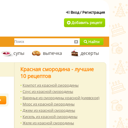
Добавить рецепт
Найти
супы
выпечка
десерты
Красная смородина - лучшие
10 рецептов
Компот из красной смородины
Соус из красной смородины
Варенье из смородины красной (киевское)
Морс из красной смородины
Джем из красной смородины
Кисель из красной смородины
Желе из красной смородины