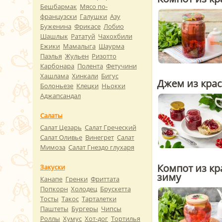
Бешбармак
Мясо по-
французски
Галушки
Азу
Буженина
Фрикасе
Лобио
Шашлык
Рататуй
Чахохбили
Ежики
Мамалыга
Шаурма
Паэлья
Жульен
Ризотто
Карбонара
Полента
Фетучини
Хашлама
Хинкали
Бигус
Джем из кра
Болоньезе
Клецки
Ньокки
Аджапсандал
Салаты
Салат Цезарь
Салат Греческий
Салат Оливье
Винегрет
Салат
Мимоза
Салат Гнездо глухаря
Компот из к
Закуски
зиму
Канапе
Гренки
Фриттата
Попкорн
Холодец
Брускетта
Тосты
Такос
Тарталетки
Паштеты
Бургеры
Чипсы
Роллы
Хумус
Хот-дог
Тортилья