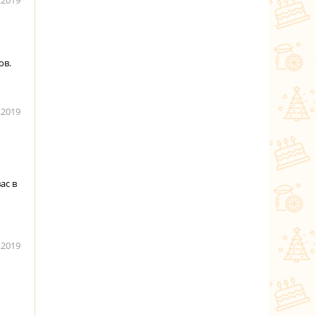
.2019
ов.
.2019
ас в
.2019