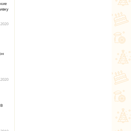
пкие
ливку
.2020
он
.2020
 В