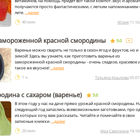
витаминов, на помощь придет вот такой компот. Вкус и аромат
получаются просто фантастическими, с легким напоминанием 
лете.
40 мин
Юлия
11.10
замороженной красной смородины
5.0
Варенье можно сварить не только в сезон ягод и фруктов, но и
зимой! Здесь вы узнаете, как приготовить варенье из
замороженной красной смородины - очень сладкое, красивое 
такое же вкусное!
1 ч.
Татьяна Крылова
05.07
одина с сахаром (варенье)
5.0
В этом году у нас на даче прямо урожай красной смородины. Н
следующий год запаслись всевозможными заготовками, про о
из которых хочу вам рассказать. Читайте и помечайте в свои
записные книжки.
20 мин
Ира Cамохина
19.10