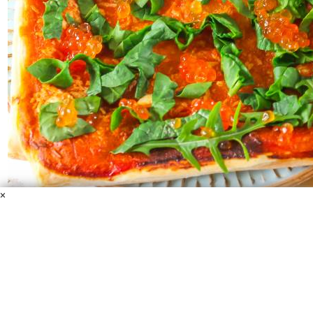
×
Пицца с красной икрой
Тесто слоеное
Красная икра
Сыр
Зелень
Майонез
Кетчуп
Соль
Если вам хочется пиццы, а в наличии есть только красная
икра в качестве начинки, то приготовьте это вкусное
блюдо с икрой, используя слоеное тесто и свежую зелень.
Пицца получится безумно вкусной!