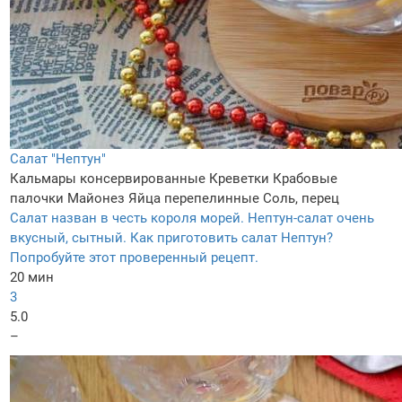
Салат "Нептун"
Кальмары консервированные
Креветки
Крабовые
палочки
Майонез
Яйца перепелинные
Соль, перец
Салат назван в честь короля морей. Нептун-салат очень
вкусный, сытный. Как приготовить салат Нептун?
Попробуйте этот проверенный рецепт.
20 мин
3
5.0
–