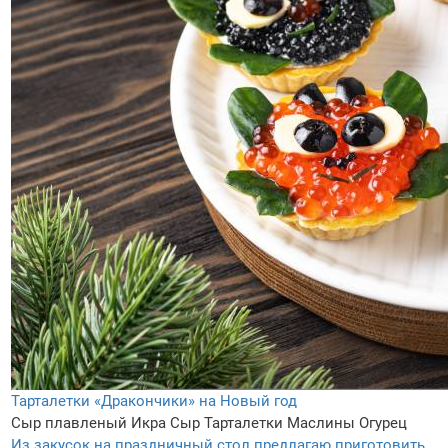
Тарталетки «Дракончики» на Новый год
Сыр плавленый
Икра
Сыр
Тарталетки
Маслины
Огурец
Из закусок на праздничный стол предлагаю приготовить