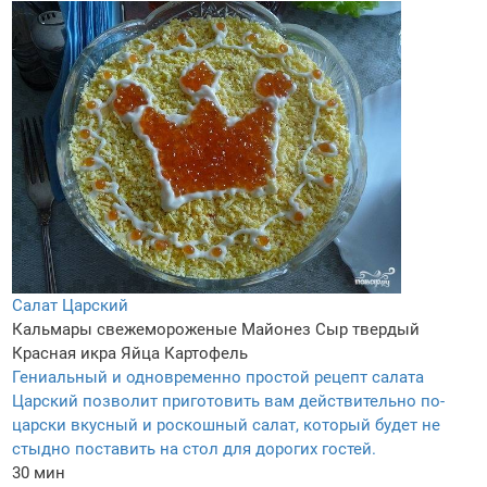
Салат Царский
Кальмары свежемороженые
Майонез
Сыр твердый
Красная икра
Яйца
Картофель
Гениальный и одновременно простой рецепт салата
Царский позволит приготовить вам действительно по-
царски вкусный и роскошный салат, который будет не
стыдно поставить на стол для дорогих гостей.
30 мин