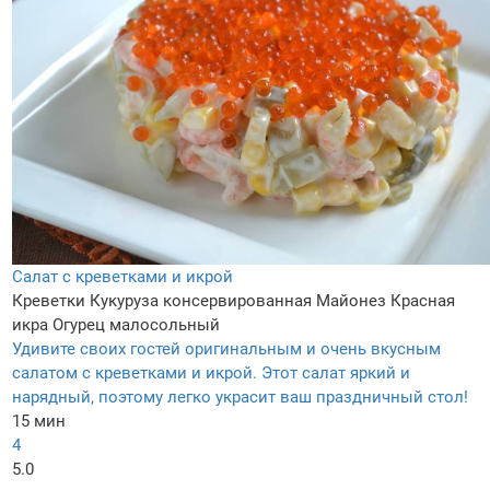
Салат с креветками и икрой
Креветки
Кукуруза консервированная
Майонез
Красная
икра
Огурец малосольный
Удивите своих гостей оригинальным и очень вкусным
салатом с креветками и икрой. Этот салат яркий и
нарядный, поэтому легко украсит ваш праздничный стол!
15 мин
4
5.0