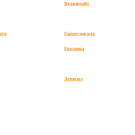
Веджимайт
гга
Гарам-масала
Гвоздика
Девясил