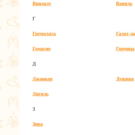
Виндалу
Ваниль
Г
Гремолата
Галат-да
Гомасио
Горчица
Д
Джаикап
Душица
Дягиль
З
Зира