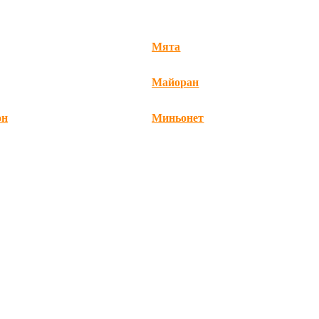
Мята
Майоран
он
Миньонет