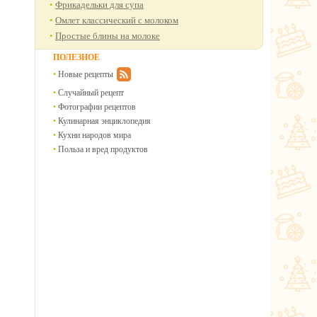
Фрикадельки для супа
Омлет классический с молоком
Простые блины на молоке
ПОЛЕЗНОЕ
Новые рецепты
Случайный рецепт
Фотографии рецептов
Кулинарная энциклопедия
Кухни народов мира
Польза и вред продуктов