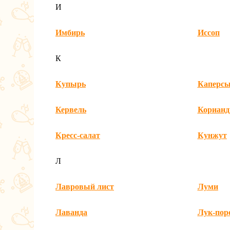
И
Имбирь
Иссоп
К
Купырь
Каперс
Кервель
Корианд
Кресс-салат
Кунжут
Л
Лавровый лист
Луми
Лаванда
Лук-пор