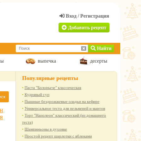
Добавить рецепт
Найти
пы
выпечка
десерты
Популярные рецепты
Паста "Болоньезе" классическая
Кудрявый суп
Пышные бездрожжевые оладьи на кефире
Универсальное тесто для пельменей и мантов
Н
Торт "Наполеон" классический (из домашнего
Я
теста)
Шампиньоны в духовке
Простой рецепт шарлотки с яблоками