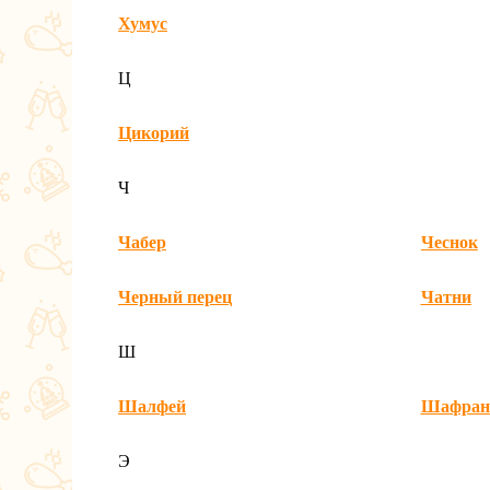
Хумус
Ц
Цикорий
Ч
Чабер
Чеснок
Черный перец
Чатни
Ш
Шалфей
Шафран
Э