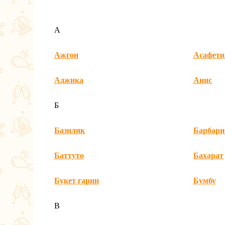
А
Ажгон
Асафети
Аджика
Анис
Б
Базилик
Барбари
Баттуто
Бахарат
Букет гарни
Бумбу
В