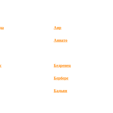
да
Аир
Аннато
с
Бедренец
Бербере
Бадьян