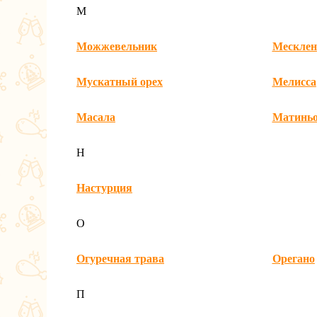
М
Можжевельник
Месклен
Мускатный орех
Мелисса
Масала
Матинь
Н
Настурция
О
Огуречная трава
Орегано
П