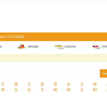
МЫ ГОТОВИМ
ца
овощи
салаты
су
Ё
Ж
З
И
Й
К
Л
М
Ф
Х
Ц
Ч
Ш
Щ
Э
Ю