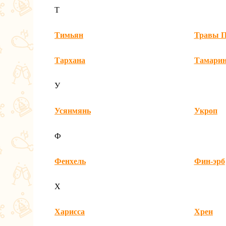
Т
Тимьян
Травы П
Тархана
Тамари
У
Усянмянь
Укроп
Ф
Фенхель
Фин-эрб
Х
Харисса
Хрен