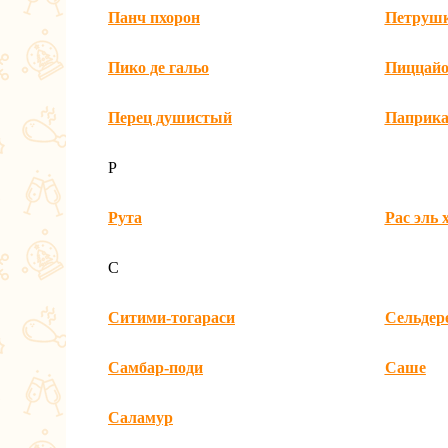
Панч пхорон
Петруш
Пико де гальо
Пиццайо
Перец душистый
Паприк
Р
Рута
Рас эль 
С
Ситими-тогараси
Сельдер
Самбар-поди
Саше
Саламур