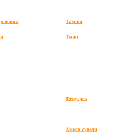
рованса
Тахини
нд
Тмин
Фенугрек
Хмели-сунели