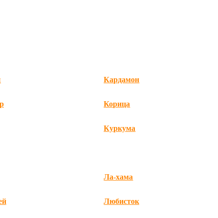
ы
Кардамон
р
Корица
Куркума
Ла-хама
ей
Любисток