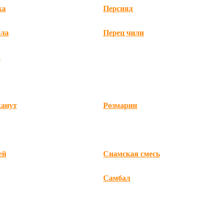
ка
Персияд
ла
Перец чили
а
ханут
Розмарин
ей
Сиамская смесь
Самбал