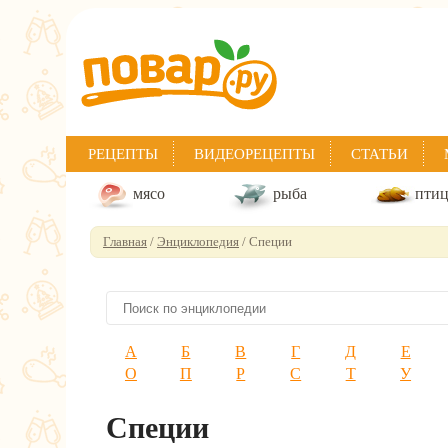
РЕЦЕПТЫ
ВИДЕОРЕЦЕПТЫ
СТАТЬИ
мясо
рыба
пти
Главная
/
Энциклопедия
/ Специи
А
Б
В
Г
Д
Е
О
П
Р
С
Т
У
Специи