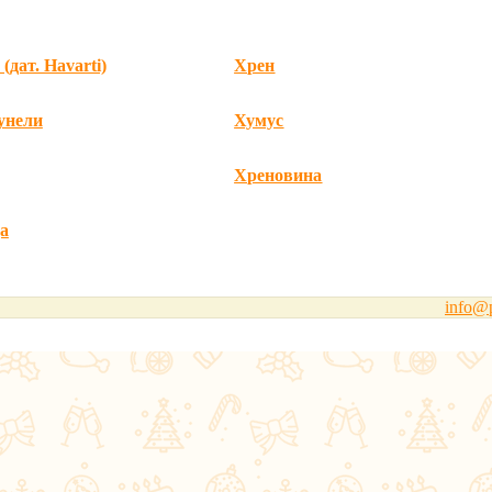
(дат. Havarti)
Хрен
унели
Хумус
Хреновина
а
info@p