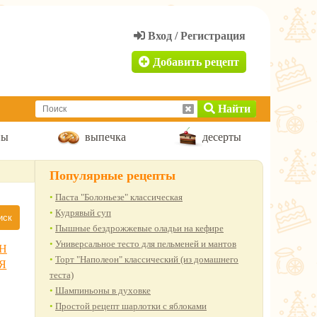
Добавить рецепт
Найти
пы
выпечка
десерты
Популярные рецепты
Паста "Болоньезе" классическая
Кудрявый суп
Пышные бездрожжевые оладьи на кефире
Универсальное тесто для пельменей и мантов
Н
Торт "Наполеон" классический (из домашнего
Я
теста)
Шампиньоны в духовке
Простой рецепт шарлотки с яблоками