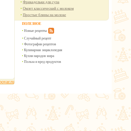
Фрикадельки для супа
Омлет классический с молоком
Простые блины на молоке
ПОЛЕЗНОЕ
Новые рецепты
Случайный рецепт
Фотографии рецептов
Кулинарная энциклопедия
Кухни народов мира
Польза и вред продуктов
ovar.ru