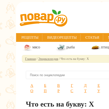
РЕЦЕПТЫ
ВИДЕОРЕЦЕПТЫ
СТАТЬИ
мясо
рыба
пти
Главная
/
Энциклопедия
/ Что есть на букву: Х
А
Б
В
Г
Д
Е
О
П
Р
С
Т
У
Что есть на букву: Х