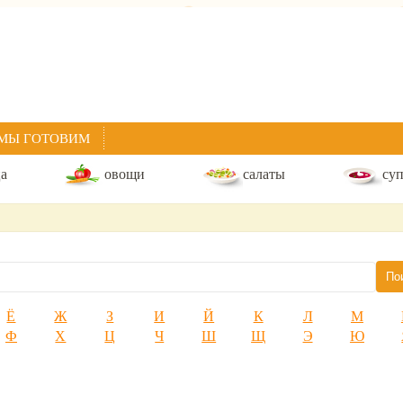
МЫ ГОТОВИМ
ца
овощи
салаты
су
Ё
Ж
З
И
Й
К
Л
М
Ф
Х
Ц
Ч
Ш
Щ
Э
Ю